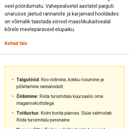
veel pöördumatu. Vahepealsetel aastatel paiguti
unarusse jäetud rannaniite ja karjamaid hooldades
on võimalik taastada siinsel maastikukaitsealal
kõrele meelepäraseid elupaiku.
Kohad täis
Talgutööd:
Roo niitmine, kokku riisumine ja
põletamine rannaniidult.
Ööbimine:
Riida turismitalu kuursaalis oma
magamiskottidega.
Toitlustus:
Kolm korda päevas. Süüa valmistab
Riida turismitalu perenaine.