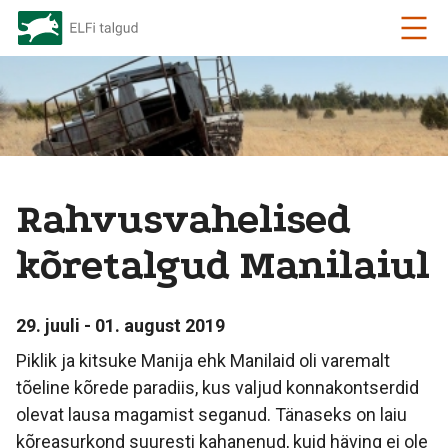
Rahvusvahelised
kõretalgud Manilaiul
29. juuli - 01. august 2019
Piklik ja kitsuke Manija ehk Manilaid oli varemalt
tõeline kõrede paradiis, kus valjud konnakontserdid
olevat lausa magamist seganud. Tänaseks on laiu
kõreasurkond suuresti kahanenud, kuid häving ei ole