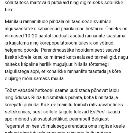
kõhutäiteks maitsvaid putukaid ning sigimiseks sobilikke
tiike.
Manilaiu rannaniitude pindala oli taasiseseisvumise
algusaastateks kahanenud paarikümne hektarini. Õnneks on
viimased 10-20 aastat jõudsalt asutud rannaniite taastama
ja karjatama ning kõrepopulatsiooni tulevik on võtnud
helgema pöörde. Pärandmaastike hooldamisest saavad
lisaks kõrele kasu ka mitmed kaitsealused taimeliigid, nagu
näiteks käpaline harilik muguljuur. Niisiis tõttamegi
talgulistega appi, et kohalikke rannaniite taastada ja kõre
elujärge mõnusamaks muuta.
Tööst vabadel hetkedel saame uudistada põnevat laidu
ning õdusas Riida turismitalus puhata, keha kinnitada ja
kõrejuttu puhuda. Kõik eelmainitu toimub rahvusvahelises
seltskonnas, sest sellele talgule tulevad EstYes’i kaudu
appi mõned välisvabatahtlikud, peamiselt Belgiast.
Tegemist on hea võimalusega arendada oma inglise keele