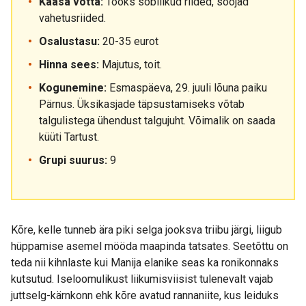
Kaasa võtta:
Tööks sobilikud riided, soojad
vahetusriided.
Osalustasu:
20-35 eurot
Hinna sees:
Majutus, toit.
Kogunemine:
Esmaspäeva, 29. juuli lõuna paiku
Pärnus. Üksikasjade täpsustamiseks võtab
talgulistega ühendust talgujuht. Võimalik on saada
küüti Tartust.
Grupi suurus:
9
Kõre, kelle tunneb ära piki selga jooksva triibu järgi, liigub
hüppamise asemel mööda maapinda tatsates. Seetõttu on
teda nii kihnlaste kui Manija elanike seas ka ronikonnaks
kutsutud. Iseloomulikust liikumisviisist tulenevalt vajab
juttselg-kärnkonn ehk kõre avatud rannaniite, kus leiduks