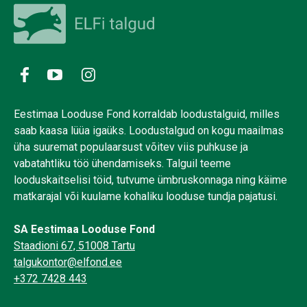
Eestimaa Looduse Fond korraldab loodustalguid, milles
saab kaasa lüüa igaüks. Loodustalgud on kogu maailmas
üha suuremat populaarsust võitev viis puhkuse ja
vabatahtliku töö ühendamiseks. Talguil teeme
looduskaitselisi töid, tutvume ümbruskonnaga ning käime
matkarajal või kuulame kohaliku looduse tundja pajatusi.
SA Eestimaa Looduse Fond
Staadioni 67, 51008 Tartu
talgukontor@elfond.ee
+372 7428 443