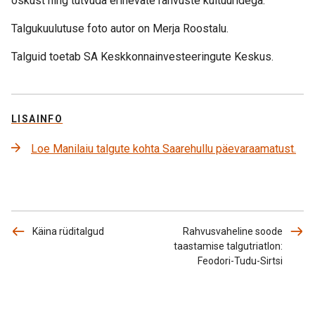
oskust ning tutvuda erinevate rahvuste kultuuridega.
Talgukuulutuse foto autor on Merja Roostalu.
Talguid toetab SA Keskkonnainvesteeringute Keskus.
LISAINFO
Loe Manilaiu talgute kohta Saarehullu päevaraamatust.
Käina rüditalgud
Rahvusvaheline soode
taastamise talgutriatlon:
Feodori-Tudu-Sirtsi