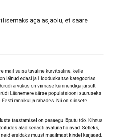
ilisemaks aga asjaolu, et saare
 mail suisa tavaline kurvitsaline, kelle
on läinud edasi ja I looduskaitse kategoorias
iidurüdi arvukus on viimase kümnendiga järsult
urüdi Läänemere äärse populatsiooni suuruseks
Eesti rannikul ja rabades. Nii on siinsete
luste taastamisel on peaaegu lõputu töö. Kihnus
toitudes alad kenasti avatuna hoiavad. Selleks,
t neid eraldaks muust maailmast kindel karjaaed.