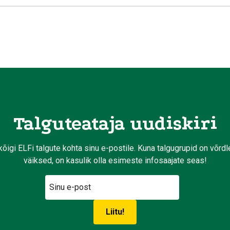
Talguteataja uudiskiri
kõigi ELFi talgute kohta sinu e-postile. Kuna talgugrupid on võrd
väiksed, on kasulik olla esimeste infosaajate seas!