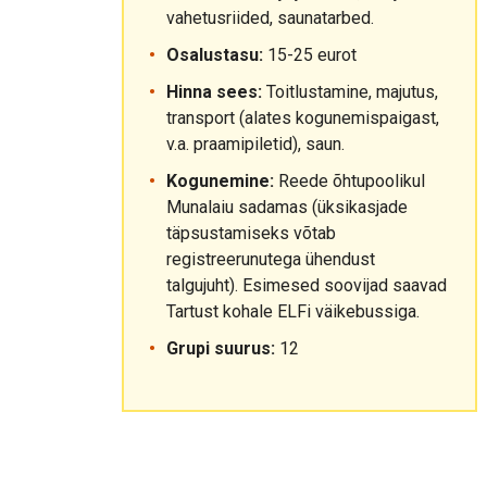
vahetusriided, saunatarbed.
Osalustasu:
15-25 eurot
Hinna sees:
Toitlustamine, majutus,
transport (alates kogunemispaigast,
v.a. praamipiletid), saun.
Kogunemine:
Reede õhtupoolikul
Munalaiu sadamas (üksikasjade
täpsustamiseks võtab
registreerunutega ühendust
talgujuht). Esimesed soovijad saavad
Tartust kohale ELFi väikebussiga.
Grupi suurus:
12