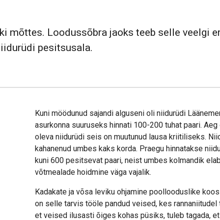
i mõttes. Loodussõbra jaoks teeb selle veelgi er
iidurüdi pesitsusala.
Kuni möödunud sajandi alguseni oli niidurüdi Läänemere
asurkonna suuruseks hinnati 100-200 tuhat paari. Aeg 
oleva niidurüdi seis on muutunud lausa kriitiliseks. N
kahanenud umbes kaks korda. Praegu hinnatakse niid
kuni 600 pesitsevat paari, neist umbes kolmandik elab 
võtmealade hoidmine väga vajalik.
Kadakate ja võsa leviku ohjamine poollooduslike koos
on selle tarvis tööle pandud veised, kes rannaniitudel 
et veised ilusasti õiges kohas püsiks, tuleb tagada, e