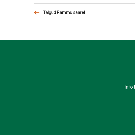
Talgud Rammu saarel
Info 