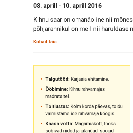
08. aprill - 10. aprill 2016
Kihnu saar on omanäoline nii mõnesk
põhjarannikul on meil nii haruldase n
Kohad täis
Talgutööd:
Karjaaia ehitamine.
Ööbimine:
Kihnu rahvamajas
madratsitel.
Toitlustus:
Kolm korda päevas, toidu
valmistame ise rahvamaja köögis.
Kaasa võtta:
Magamiskott, tööks
sobivad riided ja jalanõud, soojad