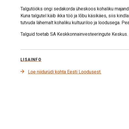
Talgutööks ongi sedakorda üheskoos kohaliku majanda
Kuna talgutel käib ikka töö ja lõbu käsikäes, siis kindlas
tutvuda lähemalt kohaliku kultuuriloo ja loodusega. Pea
Talguid toetab SA Keskkonnainvesteeringute Keskus.
LISAINFO
Loe niidurüdi kohta Eesti Loodusest.