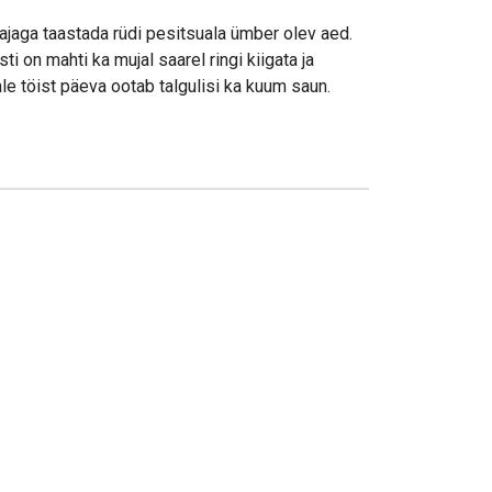
jaga taastada rüdi pesitsuala ümber olev aed.
ti on mahti ka mujal saarel ringi kiigata ja
le töist päeva ootab talgulisi ka kuum saun.