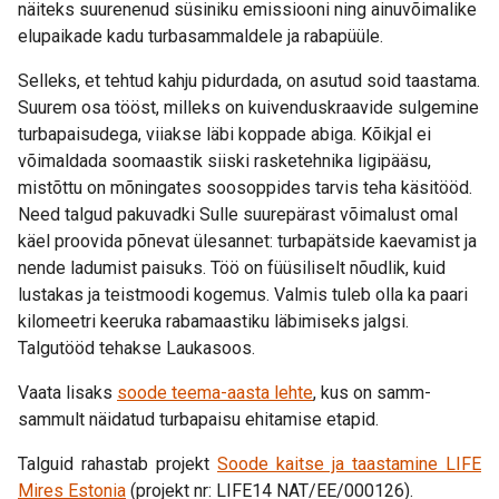
näiteks suurenenud süsiniku emissiooni ning ainuvõimalike
elupaikade kadu turbasammaldele ja rabapüüle.
Selleks, et tehtud kahju pidurdada, on asutud soid taastama.
Suurem osa tööst, milleks on kuivenduskraavide sulgemine
turbapaisudega, viiakse läbi koppade abiga. Kõikjal ei
võimaldada soomaastik siiski rasketehnika ligipääsu,
mistõttu on mõningates soosoppides tarvis teha käsitööd.
Need talgud pakuvadki Sulle suurepärast võimalust omal
käel proovida põnevat ülesannet: turbapätside kaevamist ja
nende ladumist paisuks. Töö on füüsiliselt nõudlik, kuid
lustakas ja teistmoodi kogemus. Valmis tuleb olla ka paari
kilomeetri keeruka rabamaastiku läbimiseks jalgsi.
Talgutööd tehakse Laukasoos.
Vaata lisaks
soode teema-aasta lehte
, kus on samm-
sammult näidatud turbapaisu ehitamise etapid.
Talguid rahastab projekt
Soode kaitse ja taastamine
LIFE
Mires Estonia
(projekt nr: LIFE14 NAT/EE/000126).