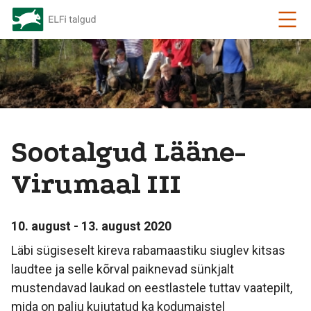
Sootalgud Lääne-
Virumaal III
10. august - 13. august 2020
Läbi sügiseselt kireva rabamaastiku siuglev kitsas
laudtee ja selle kõrval paiknevad sünkjalt
mustendavad laukad on eestlastele tuttav vaatepilt,
mida on palju kujutatud ka kodumaistel