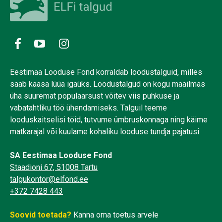
Eestimaa Looduse Fond korraldab loodustalguid, milles
saab kaasa lüüa igaüks. Loodustalgud on kogu maailmas
üha suuremat populaarsust võitev viis puhkuse ja
vabatahtliku töö ühendamiseks. Talguil teeme
looduskaitselisi töid, tutvume ümbruskonnaga ning käime
matkarajal või kuulame kohaliku looduse tundja pajatusi.
SA Eestimaa Looduse Fond
Staadioni 67, 51008 Tartu
talgukontor@elfond.ee
+372 7428 443
Soovid toetada?
Kanna oma toetus arvele