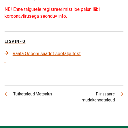
NB! Enne talgutele registreerimist loe palun läbi
koroonaviirusega seonduv info
.
LISAINFO
Vaata Osooni saadet sootalgutest
.
Tutkatalgud Matsalus
Piirissaare
mudakonnatalgud