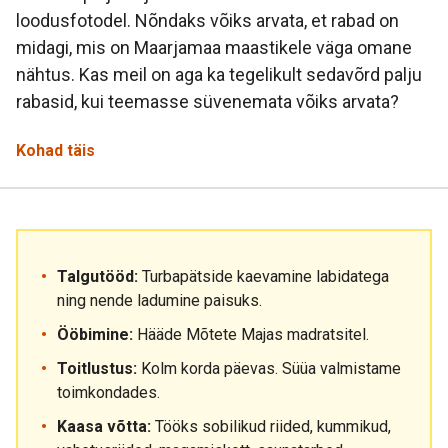
loodusfotodel. Nõndaks võiks arvata, et rabad on
midagi, mis on Maarjamaa maastikele väga omane
nähtus. Kas meil on aga ka tegelikult sedavõrd palju
rabasid, kui teemasse süvenemata võiks arvata?
Kohad täis
Talgutööd:
Turbapätside kaevamine labidatega
ning nende ladumine paisuks.
Ööbimine:
Hääde Mõtete Majas madratsitel.
Toitlustus:
Kolm korda päevas. Süüa valmistame
toimkondades.
Kaasa võtta:
Tööks sobilikud riided, kummikud,