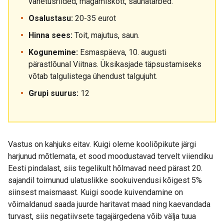
vahetusriided, magamiskott, saunatarbed.
Osalustasu:
20-35 eurot
Hinna sees:
Toit, majutus, saun.
Kogunemine:
Esmaspäeva, 10. augusti
pärastlõunal Viitnas. Üksikasjade täpsustamiseks
võtab talgulistega ühendust talgujuht.
Grupi suurus:
12
Vastus on kahjuks eitav. Kuigi oleme kooliõpikute järgi
harjunud mõtlemata, et sood moodustavad tervelt viiendiku
Eesti pindalast, siis tegelikult hõlmavad need pärast 20.
sajandil toimunud ulatuslikke sookuivendusi kõigest 5%
siinsest maismaast. Kuigi soode kuivendamine on
võimaldanud saada juurde haritavat maad ning kaevandada
turvast, siis negatiivsete tagajärgedena võib välja tuua