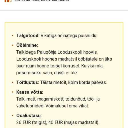
Talgutööd:
Vikatiga heinategu puisniidul.
Ööbimine:
Telkidega Palupõhja Looduskooli hoovis.
Looduskooli hoones madratsil ööbijatele on üks
suur ruum hoone teisel korrusel. Kuivkäimla,
pesemiseks saun, dušši ei ole.
Toitlustus:
Täistaimetoit, kolm korda päevas.
Kaasa võtta:
Telk, matt, magamiskott, toidunõud, töö- ja
vahetusriided. Võimalusel oma vikat.
Osalustasu:
26 EUR (telgis), 40 EUR (majas madratsil).