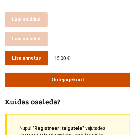
Läbi müüdud
Läbi müüdud
Lisa annetus
15,00 €
Ootejärjekord
Kuidas osaleda?
Nupul
"Registreeri talgutele"
vajutades