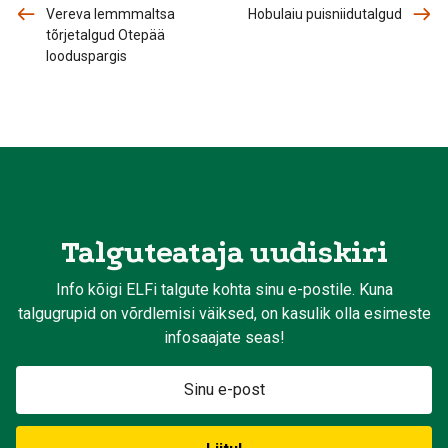
Vereva lemmmaltsa
Hobulaiu puisniidutalgud
tõrjetalgud Otepää
looduspargis
Talguteataja uudiskiri
Info kõigi ELFi talgute kohta sinu e-postile. Kuna
talgugrupid on võrdlemisi väiksed, on kasulik olla esimeste
infosaajate seas!