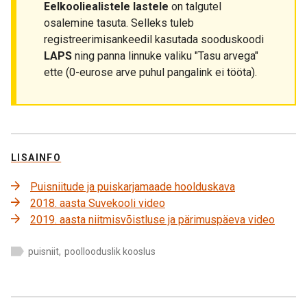
Eelkooliealistele lastele
on talgutel
osalemine tasuta. Selleks tuleb
registreerimisankeedil kasutada sooduskoodi
LAPS
ning panna linnuke valiku "Tasu arvega"
ette (0-eurose arve puhul pangalink ei tööta).
LISAINFO
Puisniitude ja puiskarjamaade hoolduskava
2018. aasta Suvekooli video
2019. aasta niitmisvõistluse ja pärimuspäeva video
puisniit
,
poollooduslik kooslus