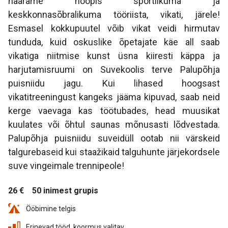
haarame hoopis sportlikuma ja
keskkonnasõbralikuma tööriista, vikati, järele!
Esmasel kokkupuutel võib vikat veidi hirmutav
tunduda, kuid oskuslike õpetajate käe all saab
vikatiga niitmise kunst üsna kiiresti käppa ja
harjutamisruumi on Suvekoolis terve Palupõhja
puisniidu jagu. Kui lihased hoogsast
vikatitreeningust kangeks jääma kipuvad, saab neid
kerge vaevaga kas töötubades, head muusikat
kuulates või õhtul saunas mõnusasti lõdvestada.
Palupõhja puisniidu suveidüll ootab nii värskeid
talgurebaseid kui staažikaid talguhunte järjekordsele
suve vingeimale trennipeole!
26 €
50 inimest grupis
Ööbimine telgis
Erinevad tööd, koormus valitav