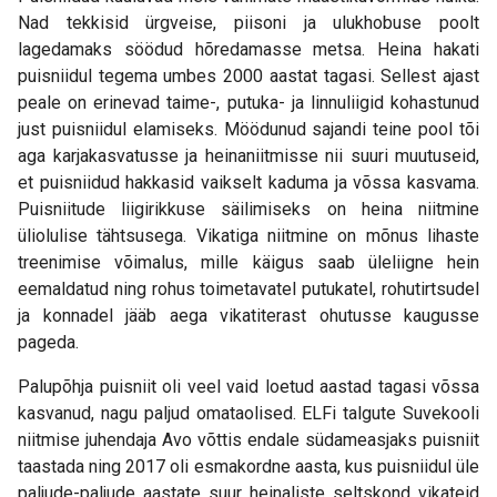
Nad tekkisid ürgveise, piisoni ja ulukhobuse poolt
lagedamaks söödud hõredamasse metsa. Heina hakati
puisniidul tegema umbes 2000 aastat tagasi. Sellest ajast
peale on erinevad taime-, putuka- ja linnuliigid kohastunud
just puisniidul elamiseks. Möödunud sajandi teine pool tõi
aga karjakasvatusse ja heinaniitmisse nii suuri muutuseid,
et puisniidud hakkasid vaikselt kaduma ja võssa kasvama.
Puisniitude liigirikkuse säilimiseks on heina niitmine
üliolulise tähtsusega. Vikatiga niitmine on mõnus lihaste
treenimise võimalus, mille käigus saab üleliigne hein
eemaldatud ning rohus toimetavatel putukatel, rohutirtsudel
ja konnadel jääb aega vikatiterast ohutusse kaugusse
pageda.
Palupõhja puisniit oli veel vaid loetud aastad tagasi võssa
kasvanud, nagu paljud omataolised. ELFi talgute Suvekooli
niitmise juhendaja Avo võttis endale südameasjaks puisniit
taastada ning 2017 oli esmakordne aasta, kus puisniidul üle
paljude-paljude aastate suur heinaliste seltskond vikateid