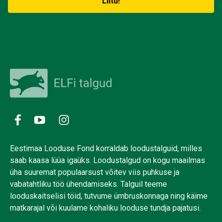
Eestimaa Looduse Fond korraldab loodustalguid, milles
saab kaasa lüüa igaüks. Loodustalgud on kogu maailmas
üha suuremat populaarsust võitev viis puhkuse ja
vabatahtliku töö ühendamiseks. Talguil teeme
looduskaitselisi töid, tutvume ümbruskonnaga ning käime
matkarajal või kuulame kohaliku looduse tundja pajatusi.