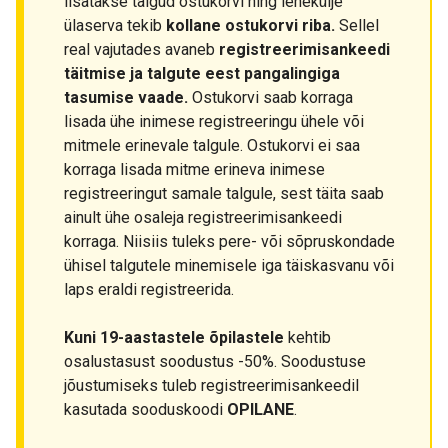
lisatakse talgud ostukorvi ning lehekülje
ülaserva tekib
kollane ostukorvi riba.
Sellel
real vajutades avaneb
registreerimisankeedi
täitmise ja talgute eest pangalingiga
tasumise vaade.
Ostukorvi saab korraga
lisada ühe inimese registreeringu ühele või
mitmele erinevale talgule. Ostukorvi ei saa
korraga lisada mitme erineva inimese
registreeringut samale talgule, sest täita saab
ainult ühe osaleja registreerimisankeedi
korraga. Niisiis tuleks pere- või sõpruskondade
ühisel talgutele minemisele iga täiskasvanu või
laps eraldi registreerida.
Kuni 19-aastastele õpilastele
kehtib
osalustasust soodustus -50%. Soodustuse
jõustumiseks tuleb registreerimisankeedil
kasutada sooduskoodi
OPILANE
.