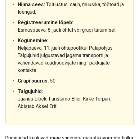
Hinna sees:
Toitlustus, saun, muusika, töötoad ja
loengud.
Registreerumine lõpeb:
Esmaspäeva, 8. juuli õhtul või grupi täitumisel.
Kogunemine:
Neljapäeva, 11. juuli õhtupoolikul Palupõhjas.
Talgujuhid julgustavad jagama transporti ja
vahendavad küüdisoovijate ning -pakkujate
kontakte.
Grupi suurus:
50
Talgujuhid:
Jaanus Libek, Farištamo Eller, Kirke Torpan.
Abistab Aksel Erit.
Puisniidud kuuluvad meie vanimate maastikuvormide hulka.