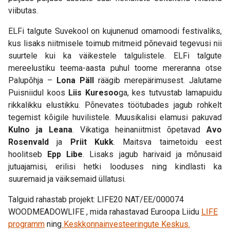
viibutas.
ELFi talgute Suvekool on kujunenud omamoodi festivaliks,
kus lisaks niitmisele toimub mitmeid põnevaid tegevusi nii
suurtele kui ka väikestele talgulistele. ELFi talgute
mereelustiku teema-aasta puhul toome mereranna otse
Palupõhja –
Lona Päll
räägib merepärimusest. Jalutame
Puisniidul koos
Liis Kuresoo
ga, kes tutvustab lamapuidu
rikkalikku elustikku. Põnevates töötubades jagub rohkelt
tegemist kõigile huvilistele. Muusikalisi elamusi pakuvad
Kulno ja Leana
. Vikatiga heinaniitmist õpetavad
Avo
Rosenvald
ja
Priit Kukk
. Maitsva taimetoidu eest
hoolitseb
Epp Libe
. Lisaks jagub harivaid ja mõnusaid
jutuajamisi, erilisi hetki looduses ning kindlasti ka
suuremaid ja väiksemaid üllatusi.
Talguid rahastab projekt: LIFE20 NAT/EE/000074
WOODMEADOWLIFE , mida rahastavad Euroopa Liidu
LIFE
programm
ning
Keskkonnainvesteeringute Keskus.