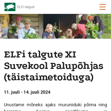
ELFi talgute XI
Suvekool Palupõhjas
(täistaimetoiduga)
11. juuli - 14. juuli 2024
Unustame mõneks ajaks muruniiduki põrina ning