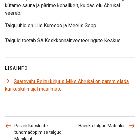
kütame sauna ja pärime kohalikelt, kuidas elu Abrukal
veereb.
Talgujuhid on Liis Kuresoo ja Meelis Sepp.
Talguid toetab SA Keskkonnainvesteeringute Keskus.
LISAINFO
Saarevaht Reinu kirjutis Miks Abrukal on parem elada
kui kuskil mujal maailmas.
Pärandkoosluste
Haeska talgud Matsalus
tundmaõppimise talgud
Manilaiul