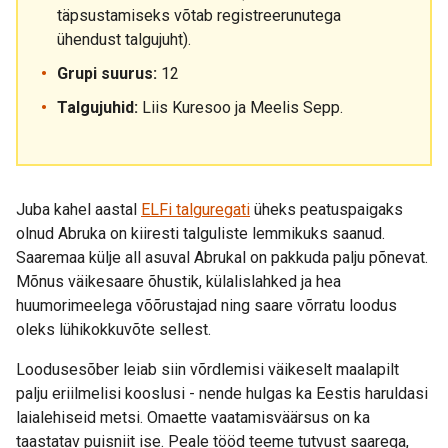
täpsustamiseks võtab registreerunutega
ühendust talgujuht).
Grupi suurus:
12
Talgujuhid:
Liis Kuresoo ja Meelis Sepp.
Juba kahel aastal
ELFi talguregati
üheks peatuspaigaks
olnud Abruka on kiiresti talguliste lemmikuks saanud.
Saaremaa külje all asuval Abrukal on pakkuda palju põnevat.
Mõnus väikesaare õhustik, külalislahked ja hea
huumorimeelega võõrustajad ning saare võrratu loodus
oleks lühikokkuvõte sellest.
Loodusesõber leiab siin võrdlemisi väikeselt maalapilt
palju eriilmelisi kooslusi - nende hulgas ka Eestis haruldasi
laialehiseid metsi. Omaette vaatamisväärsus on ka
taastatav puisniit ise. Peale tööd teeme tutvust saarega,