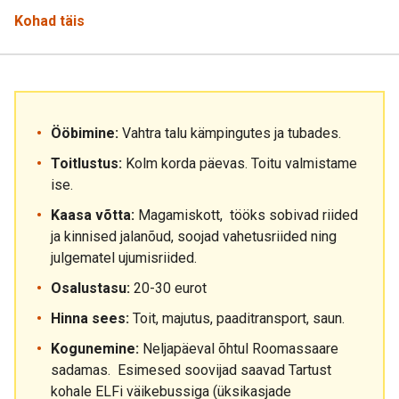
Kohad täis
Ööbimine:
Vahtra talu kämpingutes ja tubades.
Toitlustus:
Kolm korda päevas. Toitu valmistame
ise.
Kaasa võtta:
Magamiskott, tööks sobivad riided
ja kinnised jalanõud, soojad vahetusriided ning
julgematel ujumisriided.
Osalustasu:
20-30 eurot
Hinna sees:
Toit, majutus, paaditransport, saun.
Kogunemine:
Neljapäeval õhtul Roomassaare
sadamas. Esimesed soovijad saavad Tartust
kohale ELFi väikebussiga (üksikasjade