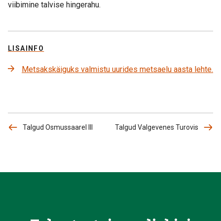
viibimine talvise hingerahu.
LISAINFO
Metsakskäiguks valmistu uurides metsaelu aasta lehte.
Talgud Osmussaarel III
Talgud Valgevenes Turovis