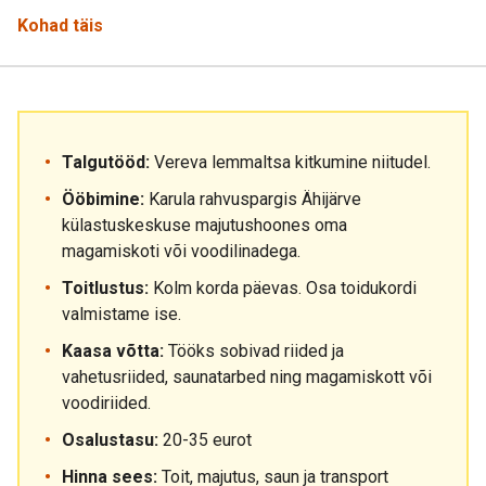
Kohad täis
Talgutööd:
Vereva lemmaltsa kitkumine niitudel.
Ööbimine:
Karula rahvuspargis Ähijärve
külastuskeskuse majutushoones oma
magamiskoti või voodilinadega.
Toitlustus:
Kolm korda päevas. Osa toidukordi
valmistame ise.
Kaasa võtta:
Tööks sobivad riided ja
vahetusriided, saunatarbed ning magamiskott või
voodiriided.
Osalustasu:
20-35 eurot
Hinna sees:
Toit, majutus, saun ja transport