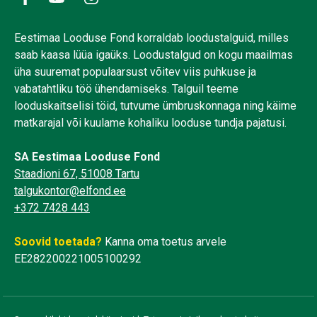
Eestimaa Looduse Fond korraldab loodustalguid, milles
saab kaasa lüüa igaüks. Loodustalgud on kogu maailmas
üha suuremat populaarsust võitev viis puhkuse ja
vabatahtliku töö ühendamiseks. Talguil teeme
looduskaitselisi töid, tutvume ümbruskonnaga ning käime
matkarajal või kuulame kohaliku looduse tundja pajatusi.
SA Eestimaa Looduse Fond
Staadioni 67, 51008 Tartu
talgukontor@elfond.ee
+372 7428 443
Soovid toetada?
Kanna oma toetus arvele
EE282200221005100292