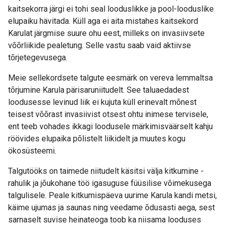
kaitsekorra järgi ei tohi seal looduslikke ja pool-looduslike
elupaiku hävitada. Küll aga ei aita mistahes kaitsekord
Karulat järgmise suure ohu eest, milleks on invasiivsete
võõrliikide pealetung. Selle vastu saab vaid aktiivse
tõrjetegevusega.
Meie sellekordsete talgute eesmärk on vereva lemmaltsa
tõrjumine Karula pärisaruniitudelt. See taluaedadest
loodusesse levinud liik ei kujuta küll erinevalt mõnest
teisest võõrast invasiivist otsest ohtu inimese tervisele,
ent teeb vohades ikkagi loodusele märkimisväärselt kahju
röövides elupaika põlistelt liikidelt ja muutes kogu
ökosüsteemi.
Talgutööks on taimede niitudelt käsitsi välja kitkumine -
rahulik ja jõukohane töö igasuguse füüsilise võimekusega
talgulisele. Peale kitkumispäeva uurime Karula kandi metsi,
käime ujumas ja saunas ning veedame õdusasti aega, sest
sarnaselt suvise heinateoga toob ka niisama looduses