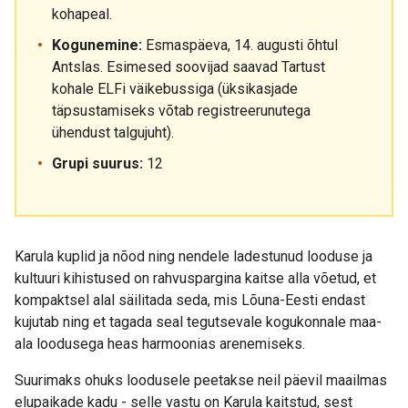
kohapeal.
Kogunemine:
Esmaspäeva, 14. augusti õhtul
Antslas. Esimesed soovijad saavad Tartust
kohale ELFi väikebussiga (üksikasjade
täpsustamiseks võtab registreerunutega
ühendust talgujuht).
Grupi suurus:
12
Karula kuplid ja nõod ning nendele ladestunud looduse ja
kultuuri kihistused on rahvuspargina kaitse alla võetud, et
kompaktsel alal säilitada seda, mis Lõuna-Eesti endast
kujutab ning et tagada seal tegutsevale kogukonnale maa-
ala loodusega heas harmoonias arenemiseks.
Suurimaks ohuks loodusele peetakse neil päevil maailmas
elupaikade kadu - selle vastu on Karula kaitstud, sest