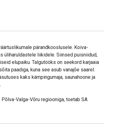
äärtuslikumale pärandkooslusele. Koiva-
liharuldastele liikidele. Siinsed puisniidud,
iseid elupaiku. Talgutööks on seekord karjaaia
sõita paadiga, kuna see asub vanajõe saarel.
 käsutuses kaks kämpingumaja, saunahoone ja
.
 Põlva-Valga-Võru regiooniga, toetab SA