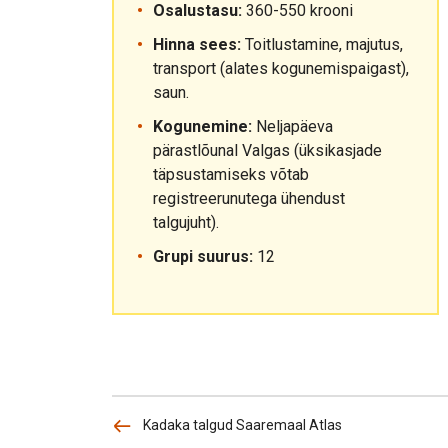
Osalustasu:
360-550 krooni
Hinna sees:
Toitlustamine, majutus,
transport (alates kogunemispaigast),
saun.
Kogunemine:
Neljapäeva
pärastlõunal Valgas (üksikasjade
täpsustamiseks võtab
registreerunutega ühendust
talgujuht).
Grupi suurus:
12
Kadaka talgud Saaremaal Atlas