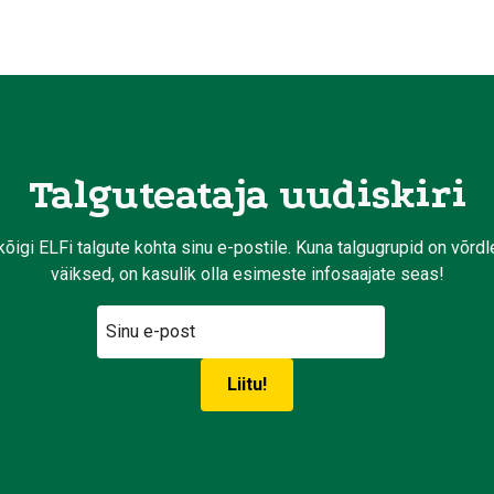
Talguteataja uudiskiri
kõigi ELFi talgute kohta sinu e-postile. Kuna talgugrupid on võrd
väiksed, on kasulik olla esimeste infosaajate seas!