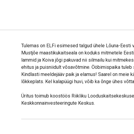
Tulemas on ELFi esimesed talgud ühele Lõuna-Eesti v
Mustjõe maastikukaitseala on koduks mitmetele Eestis ü
lammid ja Koiva jõgi pakuvad nii silmailu kui mitmekes
ehitus ja puisniidult võsavõtmine. Ööbimispaika tuleb 
Kindlasti meeldejääv paik ja elamus! Saarel on meie
lõkkeplats. Kel kalapüügi huvi, võib ka õnge ühes võtta
Üritus toimub koostöös Riikliku Looduskaitsekeskuse
Keskkonnainvesteeringute Keskus.