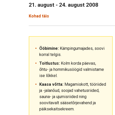
21. august - 24. august 2008
Kohad täis
Ööbimine:
Kämpingumajades, soovi
korral telgis.
Toitlustus:
Kolm korda päevas,
õhtu- ja hommikusöögid valmistame
ise lõkkel.
Kaasa võtta:
Magamiskott, tööriided
ja -jalanõud, soojad vahetusriided,
sauna- ja ujumisriided ning
soovitavalt sääsetõrjevahend ja
päiksekaitsekreem.