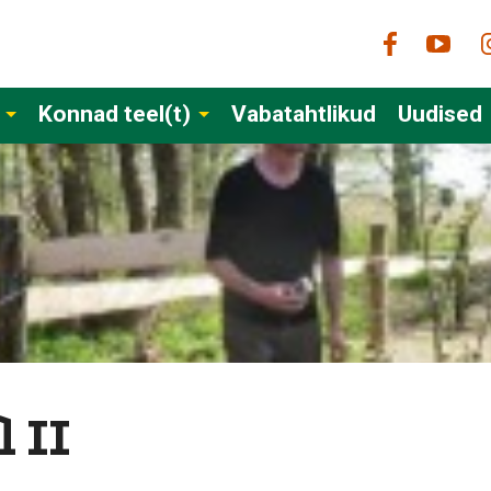
Konnad teel(t)
Vabatahtlikud
Uudised
 II