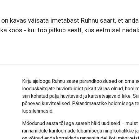
l on kavas väisata imetabast Ruhnu saart, et and
ka koos - kui töö jätkub sealt, kus eelmisel nädalal
Kirju ajalooga Ruhnu saare pärandkooslused on oma 
looduskaitsjate huviorbiidist pikalt väljas olnud, hoo
siin kohatud palju huvitavaid ja kaitsetvajavaid liike. Si
põnevad kurvitsalised. Pärandmaastike hoidmisega te
lüpsilehmasid.
Möödunud aasta tõi aga saarelt häid uudiseid – muis
rannaniidule kariloomade lubamisega ning kohalikke j
on võtnud enda korraldada rannaniitudel šoti mägiveist