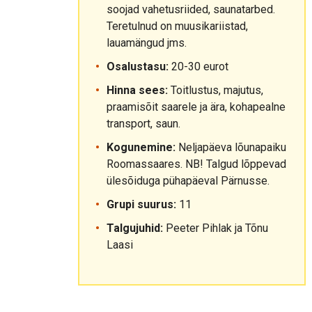
soojad vahetusriided, saunatarbed.
Teretulnud on muusikariistad,
lauamängud jms.
Osalustasu:
20-30 eurot
Hinna sees:
Toitlustus, majutus,
praamisõit saarele ja ära, kohapealne
transport, saun.
Kogunemine:
Neljapäeva lõunapaiku
Roomassaares. NB! Talgud lõppevad
ülesõiduga pühapäeval Pärnusse.
Grupi suurus:
11
Talgujuhid:
Peeter Pihlak ja Tõnu
Laasi