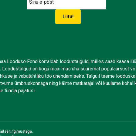
aa Looduse Fond korraldab loodustalguid, milles saab kaasa lü
. Loodustalgud on kogu maailmas üha suuremat populaarsust võ
uhkuse ja vabatahtliku töö ühendamiseks. Talguil teeme looduskai
tutvume ümbruskonnaga ning käime matkarajal või kuulame kohali
e tundja pajatusi.
aitse tingimustega
.