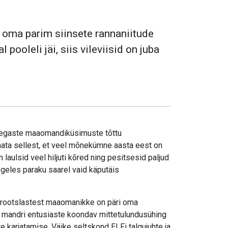
a oma parim siinsete rannaniitude
 pooleli jäi, siis vileviisid on juba
segaste maaomandiküsimuste tõttu
limata sellest, et veel mõnekümne aasta eest on
in laulsid veel hiljuti kõred ning pesitsesid paljud
geles paraku saarel vaid käputäis
t rootslastest maaomanikke on päri oma
a mandri entusiaste koondav mittetulundusühing
e karjatamise. Väike seltskond ELFi talgujuhte ja