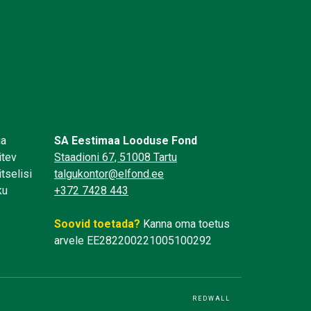
üa
SA Eestimaa Looduse Fond
itev
Staadioni 67, 51008 Tartu
tselisi
talgukontor@elfond.ee
ku
+372 7428 443
Soovid toetada?
Kanna oma toetus
arvele EE282200221005100292
REDWALL