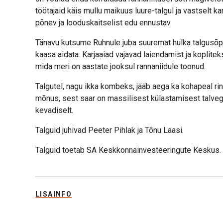
töötajaid käis mullu maikuus luure-talgul ja vastselt 
põnev ja looduskaitselist edu ennustav.
Tänavu kutsume Ruhnule juba suuremat hulka talgusõp
kaasa aidata. Karjaaiad vajavad laiendamist ja koplitek
mida meri on aastate jooksul rannaniidule toonud.
Talgutel, nagu ikka kombeks, jääb aega ka kohapeal rin
mõnus, sest saar on massilisest külastamisest talveg
kevadiselt.
Talguid juhivad Peeter Pihlak ja Tõnu Laasi.
Talguid toetab SA Keskkonnainvesteeringute Keskus.
LISAINFO