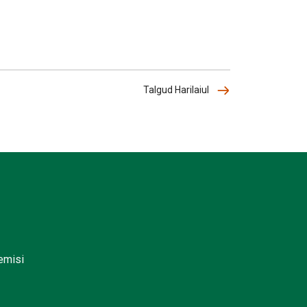
Talgud Harilaiul
lemisi