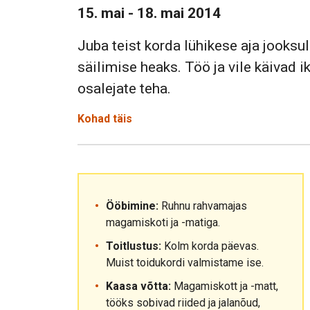
15. mai - 18. mai 2014
Juba teist korda lühikese aja jooksu
säilimise heaks. Töö ja vile käivad ik
osalejate teha.
Kohad täis
Ööbimine:
Ruhnu rahvamajas
magamiskoti ja -matiga.
Toitlustus:
Kolm korda päevas.
Muist toidukordi valmistame ise.
Kaasa võtta:
Magamiskott ja -matt,
tööks sobivad riided ja jalanõud,