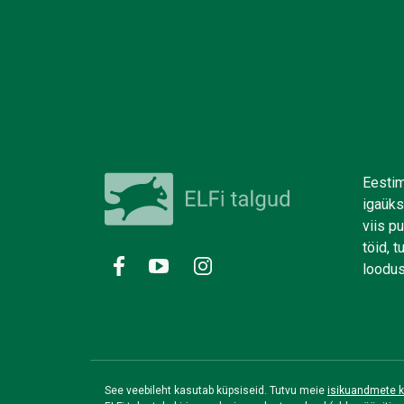
Eestim
igaüks
viis p
töid, 
loodus
See veebileht kasutab küpsiseid. Tutvu meie
isikuandmete k