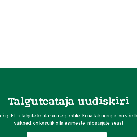
Talguteataja uudiskiri
kõigi ELFi talgute kohta sinu e-postile. Kuna talgugrupid on võrd
väiksed, on kasulik olla esimeste infosaajate seas!