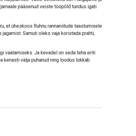
karjamaale pääsenud veiste tööpõld tundus igati
ru, et üheskoos Ruhnu rannaniitude taastumisele
s jagamist. Samuti oleks vaja koristada prahti,
gi vaatamiseks. Ja kevadel on seda teha eriti
a kenasti välja puhanud ning loodus lokkab