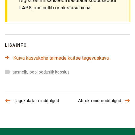
registreerimisankeedil kasutada sooduskoodi
LAPS
, mis nullib osalustasu hinna.
LISAINFO
Kuiva kasvukoha taimede kaitse tegevuskava
aasnelk
,
poollooduslik kooslus
Taguküla laiu rüditalgud
Abruka niidurüditalgud