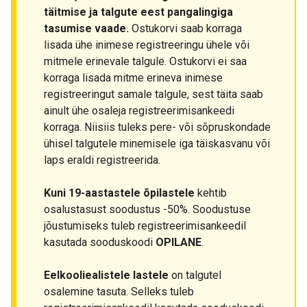
täitmise ja talgute eest pangalingiga
tasumise vaade.
Ostukorvi saab korraga
lisada ühe inimese registreeringu ühele või
mitmele erinevale talgule. Ostukorvi ei saa
korraga lisada mitme erineva inimese
registreeringut samale talgule, sest täita saab
ainult ühe osaleja registreerimisankeedi
korraga. Niisiis tuleks pere- või sõpruskondade
ühisel talgutele minemisele iga täiskasvanu või
laps eraldi registreerida.
Kuni 19-aastastele õpilastele
kehtib
osalustasust soodustus -50%. Soodustuse
jõustumiseks tuleb registreerimisankeedil
kasutada sooduskoodi
OPILANE
.
Eelkooliealistele lastele
on talgutel
osalemine tasuta. Selleks tuleb