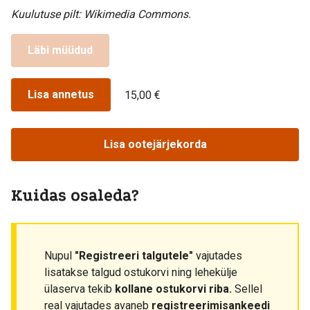
Kuulutuse pilt: Wikimedia Commons.
Läbi müüdud
Lisa annetus
15,00 €
Lisa ootejärjekorda
Kuidas osaleda?
Nupul
"Registreeri talgutele"
vajutades
lisatakse talgud ostukorvi ning lehekülje
ülaserva tekib
kollane ostukorvi riba.
Sellel
real vajutades avaneb
registreerimisankeedi