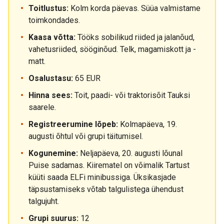
Toitlustus:
Kolm korda päevas. Süüa valmistame
toimkondades.
Kaasa võtta:
Tööks sobilikud riided ja jalanõud,
vahetusriided, sööginõud. Telk, magamiskott ja -
matt.
Osalustasu:
65 EUR
Hinna sees:
Toit, paadi- või traktorisõit Tauksi
saarele.
Registreerumine lõpeb:
Kolmapäeva, 19.
augusti õhtul või grupi täitumisel.
Kogunemine:
Neljapäeva, 20. augusti lõunal
Puise sadamas. Kiirematel on võimalik Tartust
küüti saada ELFi minibussiga. Üksikasjade
täpsustamiseks võtab talgulistega ühendust
talgujuht.
Grupi suurus:
12