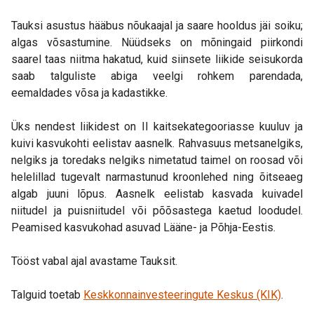
Tauksi asustus hääbus nõukaajal ja saare hooldus jäi soiku;
algas võsastumine. Nüüdseks on mõningaid piirkondi
saarel taas niitma hakatud, kuid siinsete liikide seisukorda
saab talguliste abiga veelgi rohkem parendada,
eemaldades võsa ja kadastikke.
Üks nendest liikidest on II kaitsekategooriasse kuuluv ja
kuivi kasvukohti eelistav aasnelk. Rahvasuus metsanelgiks,
nelgiks ja toredaks nelgiks nimetatud taimel on roosad või
helelillad tugevalt narmastunud kroonlehed ning õitseaeg
algab juuni lõpus. Aasnelk eelistab kasvada kuivadel
niitudel ja puisniitudel või põõsastega kaetud loodudel.
Peamised kasvukohad asuvad Lääne- ja Põhja-Eestis.
Tööst vabal ajal avastame Tauksit.
Talguid toetab
Keskkonnainvesteeringute Keskus (KIK)
.