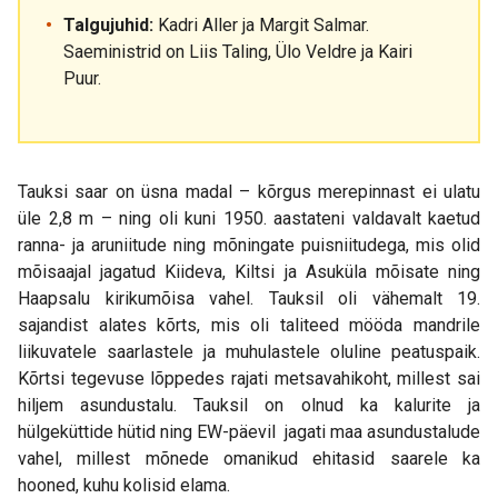
Talgujuhid:
Kadri Aller ja Margit Salmar.
Saeministrid on Liis Taling, Ülo Veldre ja Kairi
Puur.
Tauksi saar on üsna madal – kõrgus merepinnast ei ulatu
üle 2,8 m – ning oli kuni 1950. aastateni valdavalt kaetud
ranna- ja aruniitude ning mõningate puisniitudega, mis olid
mõisaajal jagatud Kiideva, Kiltsi ja Asuküla mõisate ning
Haapsalu kirikumõisa vahel. Tauksil oli vähemalt 19.
sajandist alates kõrts, mis oli taliteed mööda mandrile
liikuvatele saarlastele ja muhulastele oluline peatuspaik.
Kõrtsi tegevuse lõppedes rajati metsavahikoht, millest sai
hiljem asundustalu. Tauksil on olnud ka kalurite ja
hülgeküttide hütid ning EW-päevil jagati maa asundustalude
vahel, millest mõnede omanikud ehitasid saarele ka
hooned, kuhu kolisid elama.