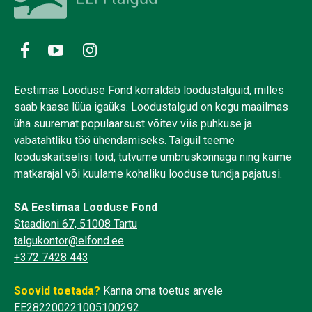
Eestimaa Looduse Fond korraldab loodustalguid, milles
saab kaasa lüüa igaüks. Loodustalgud on kogu maailmas
üha suuremat populaarsust võitev viis puhkuse ja
vabatahtliku töö ühendamiseks. Talguil teeme
looduskaitselisi töid, tutvume ümbruskonnaga ning käime
matkarajal või kuulame kohaliku looduse tundja pajatusi.
SA Eestimaa Looduse Fond
Staadioni 67, 51008 Tartu
talgukontor@elfond.ee
+372 7428 443
Soovid toetada?
Kanna oma toetus arvele
EE282200221005100292