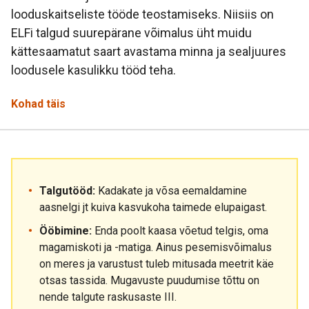
looduskaitseliste tööde teostamiseks. Niisiis on
ELFi talgud suurepärane võimalus üht muidu
kättesaamatut saart avastama minna ja sealjuures
loodusele kasulikku tööd teha.
Kohad täis
Talgutööd:
Kadakate ja võsa eemaldamine
aasnelgi jt kuiva kasvukoha taimede elupaigast.
Ööbimine:
Enda poolt kaasa võetud telgis, oma
magamiskoti ja -matiga. Ainus pesemisvõimalus
on meres ja varustust tuleb mitusada meetrit käe
otsas tassida. Mugavuste puudumise tõttu on
nende talgute raskusaste III.