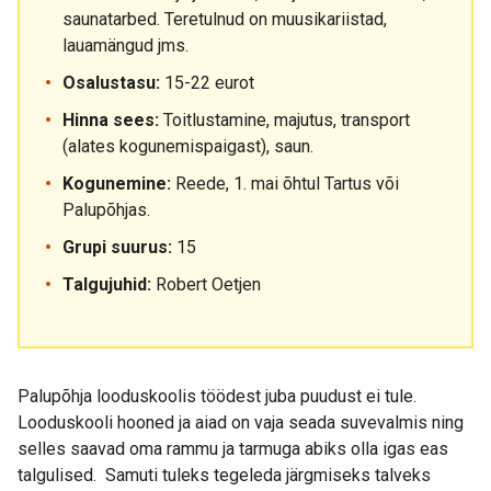
saunatarbed. Teretulnud on muusikariistad,
lauamängud jms.
Osalustasu:
15-22 eurot
Hinna sees:
Toitlustamine, majutus, transport
(alates kogunemispaigast), saun.
Kogunemine:
Reede, 1. mai õhtul Tartus või
Palupõhjas.
Grupi suurus:
15
Talgujuhid:
Robert Oetjen
Palupõhja looduskoolis töödest juba puudust ei tule.
Looduskooli hooned ja aiad on vaja seada suvevalmis ning
selles saavad oma rammu ja tarmuga abiks olla igas eas
talgulised. Samuti tuleks tegeleda järgmiseks talveks