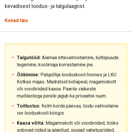
kevadisest loodus- ja talgulaagrist.
Kohad täis
Talgutööd:
Aiamaa ettevalmistamine, küttepuude
tegemine, koolimaja korrastamine jne.
Ööbimine:
Palupõhja looduskooli hoones ja LKÜ
Kotkas majas. Madratsid kohapeal, magamiskott
või voodiriided kaasa. Paarile väikeste
mudilastega perele jagub ka privaatne ruum.
Toitlustus:
Kolm korda päevas, toidu valmistame
ise looduskooli köögis.
Kaasa võtta:
Magamiskott või voodiriided, tööks
sobivad riided ja jalanõud, soojad vahetusriided,