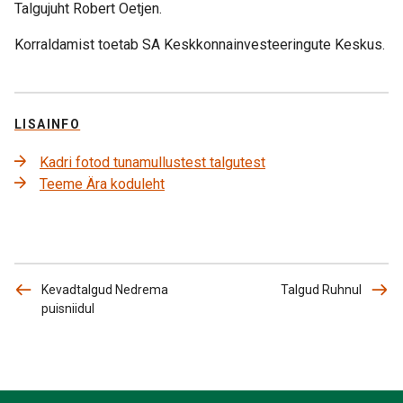
Talgujuht Robert Oetjen.
Korraldamist toetab SA Keskkonnainvesteeringute Keskus.
LISAINFO
Kadri fotod tunamullustest talgutest
Teeme Ära koduleht
Kevadtalgud Nedrema
Talgud Ruhnul
puisniidul