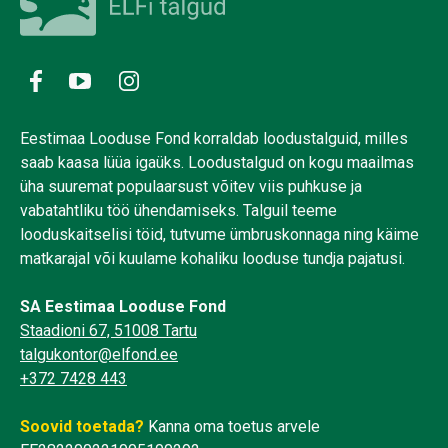
Eestimaa Looduse Fond korraldab loodustalguid, milles
saab kaasa lüüa igaüks. Loodustalgud on kogu maailmas
üha suuremat populaarsust võitev viis puhkuse ja
vabatahtliku töö ühendamiseks. Talguil teeme
looduskaitselisi töid, tutvume ümbruskonnaga ning käime
matkarajal või kuulame kohaliku looduse tundja pajatusi.
SA Eestimaa Looduse Fond
Staadioni 67, 51008 Tartu
talgukontor@elfond.ee
+372 7428 443
Soovid toetada?
Kanna oma toetus arvele