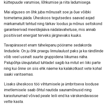
küttepuude varumise, lõhkumise ja riita ladumisega.
Mai alguses on õhk juba mõnusalt soe ja õue võibki
toimetama jääda. Üheskoos tegutsedes saavad asjad
märkamatult tehtud ning tärkav loodus ja mõnus seltskond
garanteerivad meeldejääva nädalavahetuse, mis annab
positiivset energiat terveks järgnevaks kuuks.
Tavapärasest enam tähelepanu pöörame sedakorda
lindudele. On ju õhk praegu linnulaulust paks ja ka rändlinde
võib veel usinalt suurte gruppidena liikumas näha.
Palupõhja üleujutatud luhtadel sagib ka mitut eri liiki parte
ning kui õnne on siis ehk näeme ka kalakotkast vete kohal
saaki varitsemas.
Lisaks üheskoos töö vihtumisele ja ümbritseva looduse
imetlemisele saab õhtul nautida saunamõnusid ning
karastunumad võivad peale leili end ka värskendavasse
vette kasta.