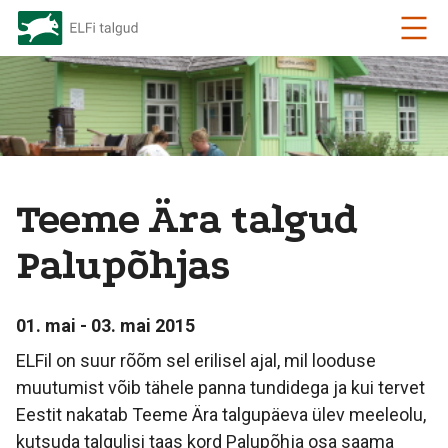
Teeme Ära talgud
Palupõhjas
01. mai - 03. mai 2015
ELFil on suur rõõm sel erilisel ajal, mil looduse
muutumist võib tähele panna tundidega ja kui tervet
Eestit nakatab Teeme Ära talgupäeva ülev meeleolu,
kutsuda talgulisi taas kord Palupõhja osa saama