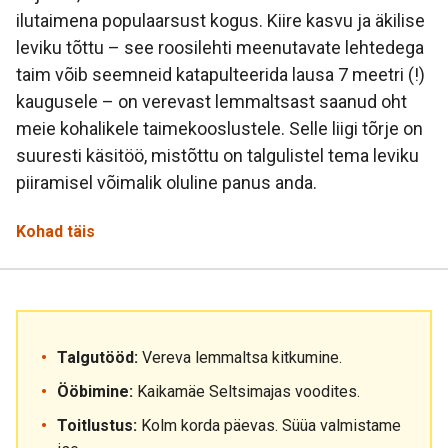
ilutaimena populaarsust kogus. Kiire kasvu ja äkilise
leviku tõttu – see roosilehti meenutavate lehtedega
taim võib seemneid katapulteerida lausa 7 meetri (!)
kaugusele – on verevast lemmaltsast saanud oht
meie kohalikele taimekooslustele. Selle liigi tõrje on
suuresti käsitöö, mistõttu on talgulistel tema leviku
piiramisel võimalik oluline panus anda.
Kohad täis
Talgutööd:
Vereva lemmaltsa kitkumine.
Ööbimine:
Kaikamäe Seltsimajas voodites.
Toitlustus:
Kolm korda päevas. Süüa valmistame