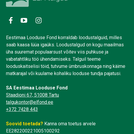
Eestimaa Looduse Fond korraldab loodustalguid, milles
saab kaasa lüüa igaüks. Loodustalgud on kogu maailmas
üha suuremat populaarsust võitev viis puhkuse ja
vabatahtliku töö ühendamiseks. Talguil teeme
looduskaitselisi töid, tutvume ümbruskonnaga ning käime
matkarajal või kuulame kohaliku looduse tundja pajatusi.
SA Eestimaa Looduse Fond
Staadioni 67, 51008 Tartu
talgukontor@elfond.ee
+372 7428 443
Soovid toetada?
Kanna oma toetus arvele
EE282200221005100292