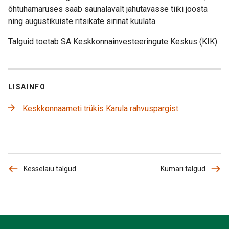
õhtuhämaruses saab saunalavalt jahutavasse tiiki joosta
ning augustikuiste ritsikate sirinat kuulata.
Talguid toetab SA Keskkonnainvesteeringute Keskus (KIK).
LISAINFO
Keskkonnaameti trükis Karula rahvuspargist.
Kesselaiu talgud
Kumari talgud