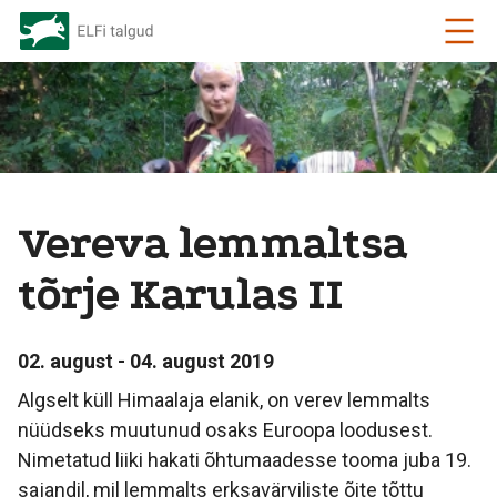
Vereva lemmaltsa
tõrje Karulas II
02. august - 04. august 2019
Algselt küll Himaalaja elanik, on verev lemmalts
nüüdseks muutunud osaks Euroopa loodusest.
Nimetatud liiki hakati õhtumaadesse tooma juba 19.
sajandil, mil lemmalts erksavärviliste õite tõttu