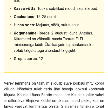
ise.
Kaasa võtta:
Tööks sobilikud riided, saunatarbed.
Osalustasu:
15-25 eurot
Hinna sees:
Majutus, söök, suitsusaun.
Kogunemine:
Reede, 2. augusti lõunal Antslas.
Kiirematel on võimalik saada Tartust ELFi
minibussiga küüti. Üksikasjade täpsustamiseks
võtab talgulistega ühendust talgujuht.
Grupi suurus:
12
Verev lemmalts on taim, mis jõuab suve jooksul mitu korda
viljuda. Nõndaks tuleb teda ühe hooaja jooksul korduvalt
tõrjuda. Kaunis Lõuna-Eestis maaliliste Karula kuplite vahel
ja sillerdava Ähijärve kaldal on üks selliseid paiku, kus on
tarvis verevat lemmaltsa ohjata. Siinsamas tehakse tõrjet