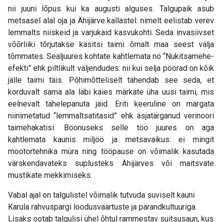
nii juuni lõpus kui ka augusti alguses. Talgupaik asub
metsasel alal oja ja Ähijärve kallastel: nimelt eelistab verev
lemmalts niiskeid ja varjukaid kasvukohti. Seda invasiivset
võõrliiki tõrjutakse käsitsi taimi õrnalt maa seest välja
tõmmates. Sealjuures kohtate kahtlemata nö “Nukitsamehe-
efekti” ehk piltlikult väljendudes: nii kui selja pöörad on kõik
jälle taimi täis. Põhimõtteliselt tähendab see seda, et
korduvalt sama ala läbi käies märkate üha uusi taimi, mis
eelnevalt tähelepanuta jäid. Eriti keeruline on märgata
niinimetatud “lemmaltsatitasid” ehk äsjatärganud verinoori
taimehakatisi. Boonuseks selle töö juures on aga
kahtlemata kaunis miljöö ja metsavaikus: ei mingit
mootortehnika müra ning tööpause on võimalik kasutada
värskendavateks suplusteks Ähijärves või maitsvate
mustikate mekkimiseks.
Vabal ajal on talgulistel võimalik tutvuda suviselt kauni
Karula rahvuspargi loodusväärtuste ja pärandkultuuriga.
Lisaks ootab talgulisi ühel õhtul rammestav suitsusaun, kus