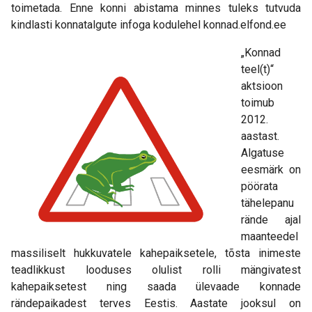
toimetada. Enne konni abistama minnes tuleks tutvuda
kindlasti konnatalgute infoga kodulehel konnad.elfond.ee
„Konnad
teel(t)“
aktsioon
toimub
2012.
aastast.
Algatuse
eesmärk on
pöörata
tähelepanu
rände ajal
maanteedel
massiliselt hukkuvatele kahepaiksetele, tõsta inimeste
teadlikkust looduses olulist rolli mängivatest
kahepaiksetest ning saada ülevaade konnade
rändepaikadest terves Eestis. Aastate jooksul on