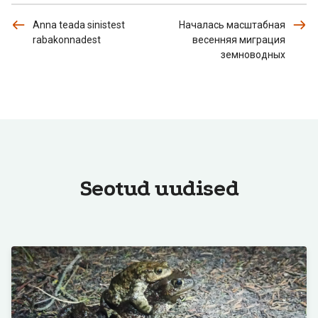
Anna teada sinistest
Началась масштабная
rabakonnadest
весенняя миграция
земноводных
Seotud uudised