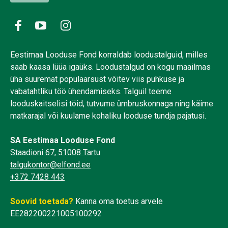
Eestimaa Looduse Fond korraldab loodustalguid, milles
saab kaasa lüüa igaüks. Loodustalgud on kogu maailmas
üha suuremat populaarsust võitev viis puhkuse ja
vabatahtliku töö ühendamiseks. Talguil teeme
looduskaitselisi töid, tutvume ümbruskonnaga ning käime
matkarajal või kuulame kohaliku looduse tundja pajatusi.
SA Eestimaa Looduse Fond
Staadioni 67, 51008 Tartu
talgukontor@elfond.ee
+372 7428 443
Soovid toetada?
Kanna oma toetus arvele
EE282200221005100292