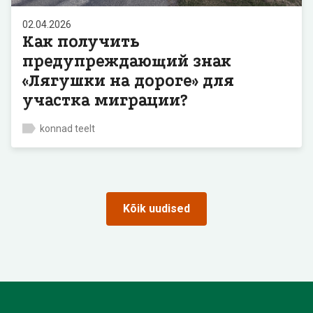
02.04.2026
Как получить
предупреждающий знак
«Лягушки на дороге» для
участка миграции?
konnad teelt
Kõik uudised