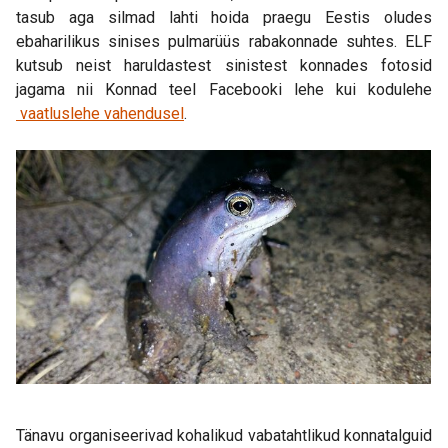
tasub aga silmad lahti hoida praegu Eestis oludes
ebaharilikus sinises pulmarüüs rabakonnade suhtes. ELF
kutsub neist haruldastest sinistest konnades fotosid
jagama nii Konnad teel Facebooki lehe kui kodulehe
vaatluslehe vahendusel
.
Tänavu organiseerivad kohalikud vabatahtlikud konnatalguid