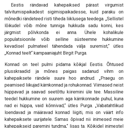
Eestis rändavad kahepaiksed pärast virgumist
talvitumispaikadest sigimispaikadesse, kuid paraku on
mõnedki rändeteed risti tiheda liiklusega teedega. „Sellistel
lõikudel võib mõne tunniga hukkuda sadu konni, kes
järgmist põlvkonda ei anna. Ühele kohalikule
populatsioonile võib selline süsteemne hukkumine
kevadisel pulmateel tähendada välja suremist,“ ütles
„Konnad teelt“ kampaaniajuht Birgit Purga.
Konnad on teel pulmi pidama kõikjal Eestis. Õhtused
plusskraadid ja mõnes paigas sadanud vihm on
kahepaiksete rändele suure hoo andnud. „Praegu on
peamised liikujad kärnkonnad ja rohukonnad. Viimased neist
hüppavad ja saavad seetõttu kiiremini üle tee. Massiline
teedel hukkumine on suurem aga kärnkonnade puhul, kuna
nad ei hüppa, vaid kõnnivad,“ ütles Purga. „Vabatahtlikud
loendavad ja määravad konnad liigiti, mis on väärt info
kahepaiksete uurijatele. Samas õpivad nii inimesed meie
kahepaikseid paremini tundma,“ lisas ta. Kõikidel inimestel