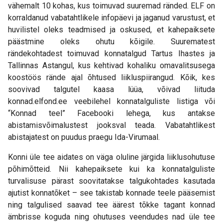
vähemalt 10 kohas, kus toimuvad suuremad ränded. ELF on
korraldanud vabatahtlikele infopäevi ja jaganud varustust, et
huvilistel oleks teadmised ja oskused, et kahepaiksete
päästmine oleks ohutu kõigile. Suurematest
rändekohtadest toimuvad konnatalgud Tartus Ihastes ja
Tallinnas Astangul, kus kehtivad kohaliku omavalitsusega
koostöös rände ajal õhtused liikluspiirangud. Kõik, kes
soovivad talgutel kaasa lüüa, võivad liituda
konnad.elfond.ee veebilehel konnatalguliste listiga või
“Konnad teel” Facebooki lehega, kus antakse
abistamisvõimalustest jooksval teada. Vabatahtlikest
abistajatest on puudus praegu Ida-Virumaal.
Konni üle tee aidates on väga oluline järgida liiklusohutuse
põhimõtteid. Nii kahepaiksete kui ka konnatalguliste
turvalisuse pärast soovitatakse talgukohtades kasutada
ajutist konnatõket – see takistab konnade teele pääsemist
ning talgulised saavad tee äärest tõkke tagant konnad
ämbrisse koguda ning ohutuses veendudes nad üle tee