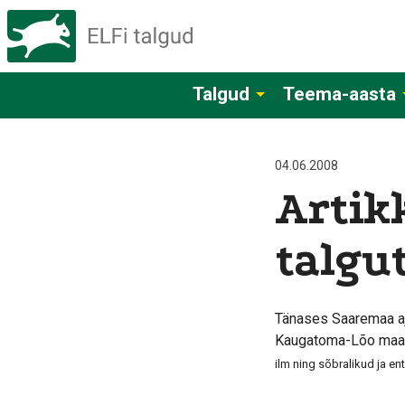
Talgud
Teema-aasta
04.06.2008
Artik
talgu
Tänases Saaremaa aj
Kaugatoma-Lõo maasti
ilm ning sõbralikud ja en