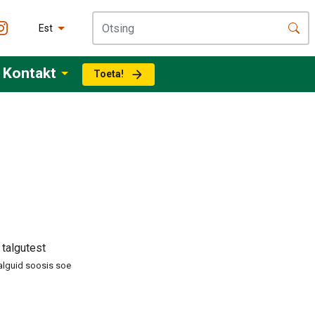
Est
Kontakt
Toeta!
talgutest
alguid soosis soe