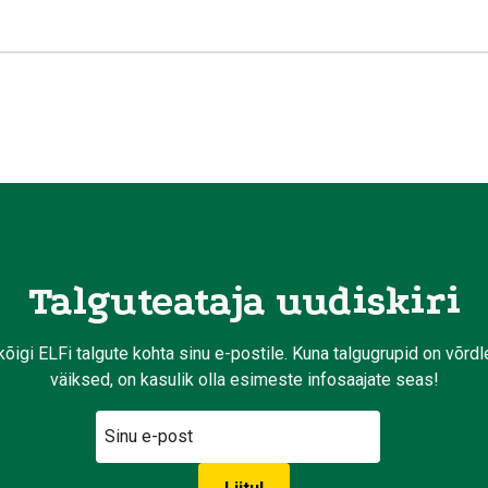
Talguteataja uudiskiri
kõigi ELFi talgute kohta sinu e-postile. Kuna talgugrupid on võrd
väiksed, on kasulik olla esimeste infosaajate seas!