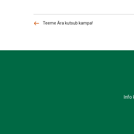
Teeme Ära kutsub kampa!
Info 