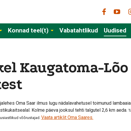
Konnad teel(t)
Vabatahtlikud
Uudised
kel Kaugatoma-Lõo
test
alehes Oma Saar ilmus lugu nädalavahetusel toimunud lambaaia 
kukaitsealal. Kolme päeva jooksul tehti talgutel 2,6 km aeda.
T
Vaata artiklit Oma Saares.
tusiastlikud võõrustajad.