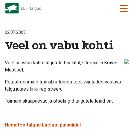
02.07.2008
Veel on vabu kohti
Veel on vabu kohti talgutele Laelatul, Otepääl ja Koiva-
Mustjõel.
Registreerimine toimub interneti teel, vajutades vastava
talgu juures linki registreeru.
Toimumiskuupäevad ja otselingid talgutele leiad siit:
Heinateo talgud Laelatu puisniidul