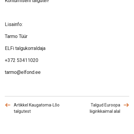
Kohtumiseni talgutel!
Lisainfo:
Tarmo Tüür
ELFi talgukorraldaja
+372 53411020
tarmo@elfond.ee
Artikkel Kaugatoma-Lõo
Talgud Euroopa
talgutest
liigirikkaimal alal