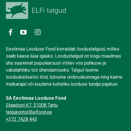
Eestimaa Looduse Fond korraldab loodustalguid, milles
saab kaasa lüüa igaüks. Loodustalgud on kogu maailmas
üha suuremat populaarsust võitev viis puhkuse ja
vabatahtliku töö ühendamiseks. Talguil teeme
looduskaitselisi töid, tutvume ümbruskonnaga ning käime
matkarajal või kuulame kohaliku looduse tundja pajatusi.
SA Eestimaa Looduse Fond
Staadioni 67, 51008 Tartu
talgukontor@elfond.ee
+372 7428 443