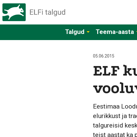
Talgud
Teema-aasta
05.06.2015
ELF k
voolu
Eestimaa Loodu
elurikkust ja t
talgureisid kes
teist aastat ka 