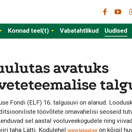
Konnad teel(t)
Vabatahtlikud
Uudised
uulutas avatuks
veteteemalise tal
se Fondi (ELF) 16. talgusuvi on alanud. Loodusk
raditsiooniliste töövõtete omavahelisi seoseid tu
kenduvad sel aastal vooluveekogudele ning viiva
piiri taha Lätti. Kodulehel
on kõigil huv
www.talgud.ee