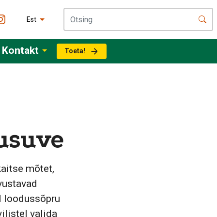
Est
Kontakt
Toeta!
gusuve
aitse mõtet,
tvustavad
d loodussõpru
ilistel valida