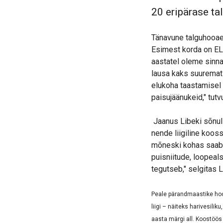
20 eripärase tal
Tänavune talguhooaeg
Esimest korda on ELF
aastatel oleme sinna
lausa kaks suuremat
elukoha taastamisel
paisujäänukeid," tut
Jaanus Libeki sõnul 
nende liigiline koos
mõneski kohas saab 
puisniitude, loopeals
tegutseb," selgitas 
Peale pärandmaastike hoo
liigi – näiteks harivesili
aasta märgi all. Koostöö