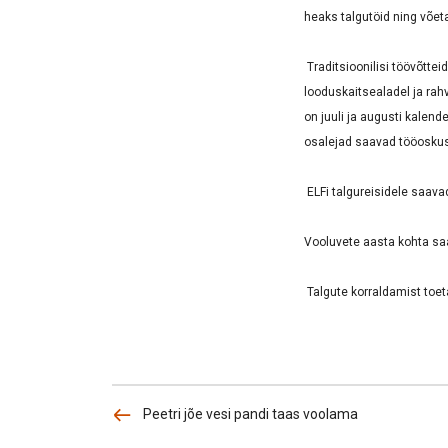
heaks talgutöid ning võeta
Traditsioonilisi töövõtte
looduskaitsealadel ja rah
on juuli ja augusti kalend
osalejad saavad tööoskusi
ELFi talgureisidele saava
Vooluvete aasta kohta saa
Talgute korraldamist toe
Peetri jõe vesi pandi taas voolama