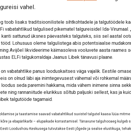
gureisi vahel.
 toob lisaks traditsioonilistele sihtkohtadele ja talgutöödele ka
i vabatahtlikud talgulised pikematel talgureisidel Ida-Virumaal.
 kanti sattunud üksnes päevasteks talguteks, siis sel aastal oo
 tööd. Lohusuus oleme talgulistega abis potentsiaalse mudakon
 ning Avijõel likvideerime käimasoleva vooluvete aasta raames s
vustas ELFi talgukorraldaja Jaanus Libek tänavusi plaane.
on vabatahtlike panus looduskaitses väga vajalik. Eestile omas
seis on olnud läbi aja inimtegevusest vähemal või rohkemal määra
loodus seda paremini hakkama, mida vähem inimene sinna sekk
ete ning rannaniitude elurikkus sõltub paljuski sellest, kas ja ku
Libek talgutööde tagamaid.
ldamise ja taastamise saavad vabatahtlikud suvistel talgutel kaasa lüüa mitme 
ku, kõre ja ebapärlikarbi – elupaikade korrastamisel. Tänavune talguhooaeg kulgeb
s Eesti Loodushoiu Keskusega tutvutakse Eesti jõgede ja sealse elustikuga, teh