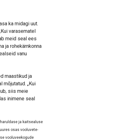
asa ka midagi uut.
 „Kui varasematel
tab meid seal ees
na ja rohekärnkonna
ealseid vanu
ed maastikud ja
l mõjutatud. „Kui
ub, siis meie
idas inimene seal
haruldase ja kaitsealuse
 suures osas vooluvete-
akse vooluveekogude