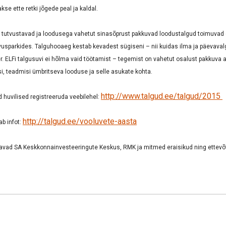
kse ette retki jõgede peal ja kaldal.
id tutvustavad ja loodusega vahetut sinasõprust pakkuvad loodustalgud toimuvad 
vusparkides. Talguhooaeg kestab kevadest sügiseni – nii kuidas ilma ja päevaval
er. ELFi talgusuvi ei hõlma vaid töötamist – tegemist on vahetut osalust pakkuva 
, teadmisi ümbritseva looduse ja selle asukate kohta.
http://www.talgud.ee/talgud/2015
d huvilised registreeruda veebilehel:
http://talgud.ee/vooluvete-aasta
b infot:
tavad SA Keskkonnainvesteeringute Keskus, RMK ja mitmed eraisikud ning ettevõ