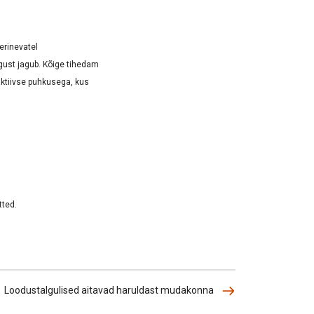
erinevatel
gust jagub. Kõige tihedam
aktiivse puhkusega, kus
tted.
Loodustalgulised aitavad haruldast mudakonna