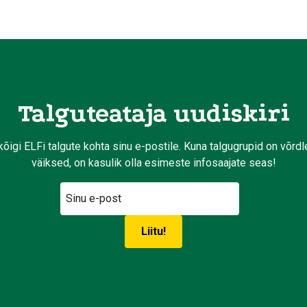
Talguteataja uudiskiri
kõigi ELFi talgute kohta sinu e-postile. Kuna talgugrupid on võrd
väiksed, on kasulik olla esimeste infosaajate seas!