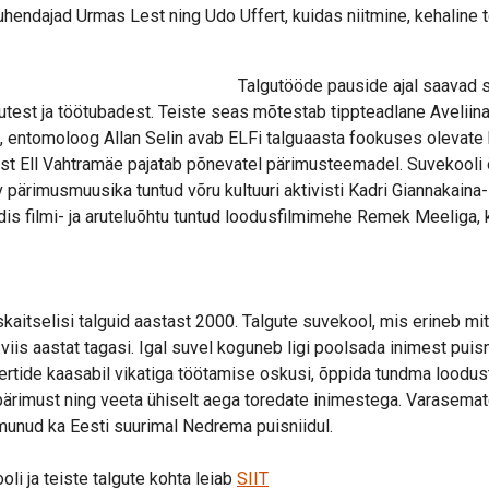
hendajad Urmas Lest ning Udo Uffert, kuidas niitmine, kehaline t
Talgutööde pauside ajal saavad s
utest ja töötubadest. Teiste seas mõtestab tippteadlane Aveliin
, entomoloog Allan Selin avab ELFi talguaasta fookuses olevate 
rist Ell Vahtramäe pajatab põnevatel pärimusteemadel. Suvekool
v pärimusmuusika tuntud võru kultuuri aktivisti Kadri Giannakain
dis filmi- ja aruteluõhtu tuntud loodusfilmimehe Remek Meeliga,
kaitselisi talguid aastast 2000. Talgute suvekool, mis erineb mit
 viis aastat tagasi. Igal suvel koguneb ligi poolsada inimest puisn
ertide kaasabil vikatiga töötamise oskusi, õppida tundma loodus
ärimust ning veeta ühiselt aega toredate inimestega. Varasemate
munud ka Eesti suurimal Nedrema puisniidul.
li ja teiste talgute kohta leiab
SIIT