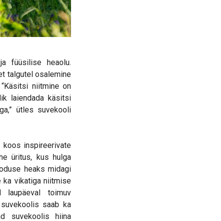
a füüsilise heaolu.
 et talgutel osalemine
“Käsitsi niitmine on
ik laiendada käsitsi
a,” ütles suvekooli
 koos inspireerivate
e üritus, kus hulga
ooduse heaks midagi
 ka vikatiga niitmise
l laupäeval toimuv
d suvekoolis saab ka
ad suvekoolis hiina