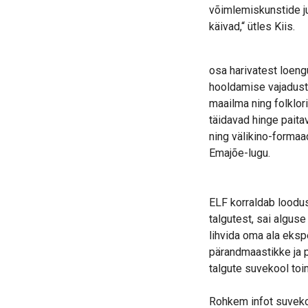
võimlemiskunstide ju
käivad,“ ütles Kiis.
osa harivatest loeng
hooldamise vajadust
maailma ning folklo
täidavad hinge paita
ning välikino-formaa
Emajõe-lugu.
ELF korraldab loodus
talgutest, sai alguse
lihvida oma ala eksp
pärandmaastikke ja p
talgute suvekool toi
Rohkem infot suvekoo