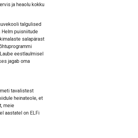
ervis ja heaolu kokku
uvekooli talgulised
a Helm puisniitude
kimalaste salapärast
i õhtuprogrammi
a-Laube eestlaulmisel
 kes jagab oma
meti tavalistest
iidule heinateole, et
t, meie
l aastatel on ELFi