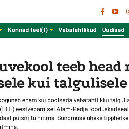
Konnad teel(t)
Vabatahtlikud
Uudised
uvekool teeb head 
ele kui talgulisele
l koguneb enam kui poolsada vabatahtlikku talgul
(ELF) eestvedamisel Alam-Pedja looduskaitseal
dast puisniitu niitma. Sündmuse üheks tipphetke
itmine.