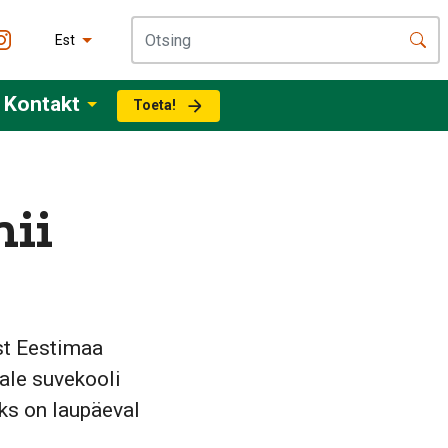
Est
Kontakt
Toeta!
nii
ist Eestimaa
ale suvekooli
ks on laupäeval