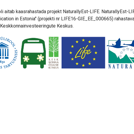
li aitab kaasrahastada projekt NaturallyEst-LIFE. NaturallyEst-LI
ation in Estonia" (projekti nr LIFE16-GIE_EE_000665) rahastav
 Keskkonnainvesteeringute Keskus.