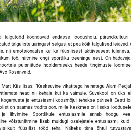
d talgutööd koondavad endasse loodushoiu, pärandkultuuri j
atud talguliste uuringust selgus, et pea kõik talgulised leiavad,
, nii emotsionaalse kui ka füüsilisest aktiivsusest tuleneva. 
likum töö, niitmine ongi sportliku treeningu eest. On hädavajal
 noortele puisniitude hooldamiseks heade tingimuste loomiseg
 Avo Rosenvald.
a Mart Kiis lisas: “Kesksuvine vikatitega heinategu Alam-Pedjal
htlemata head nii kehale kui ka vaimule. Suvekool on üks eh
, kogemuste ja entusiasmi koosmõjul tehakse päriselt Eesti l
olist on saamas traditsioon, mille keskmes on lisaks loodusele
ja lihvimine. Sportlikule entusiasmile annab hoogu vee
elline võistuniitmine lisab muidugi osalejatele entusiasmi, kui
vislikult füüsilist tööd teha. Näiteks täna õhtul tutvustav