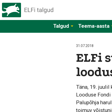
Talgud
Teema-aasta
31.07.2018
ELFi s
loodus
Täna, 19. juuli
Looduse Fondi 
Palupõhja harul
toimuv võistuni