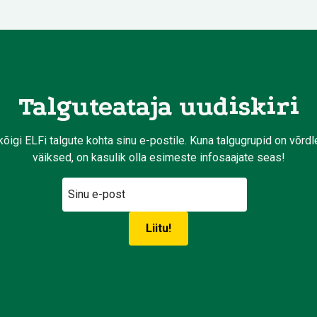
Talguteataja uudiskiri
kõigi ELFi talgute kohta sinu e-postile. Kuna talgugrupid on võrd
väiksed, on kasulik olla esimeste infosaajate seas!