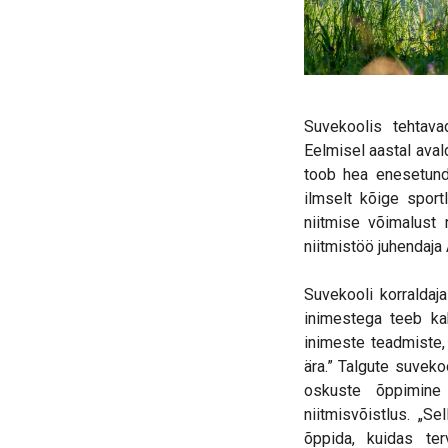
Suvekoolis tehtava
Eelmisel aastal avald
toob hea enesetunde
ilmselt kõige sport
niitmise võimalust
niitmistöö juhendaja
Suvekooli korraldaj
inimestega teeb ka
inimeste teadmiste
ära.” Talgute suveko
oskuste õppimine 
niitmisvõistlus. „S
õppida, kuidas ter