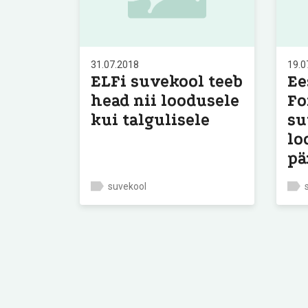
31.07.2018
19.0
ELFi suvekool teeb
Ee
head nii loodusele
Fo
kui talgulisele
su
lo
pä
suvekool