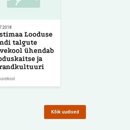
7.2018
stimaa Looduse
ndi talgute
vekool ühendab
oduskaitse ja
randkultuuri
suvekool
Kõik uudised