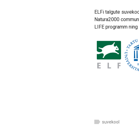
ELFi talgute suvekoo
Natura2000 communic
LIFE programm ning
suvekool