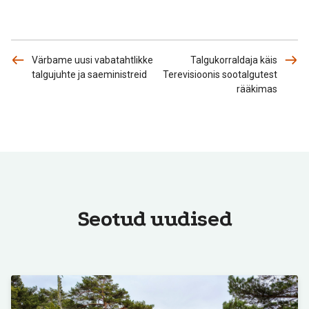
Värbame uusi vabatahtlikke
Talgukorraldaja käis
talgujuhte ja saeministreid
Terevisioonis sootalgutest
rääkimas
Seotud uudised