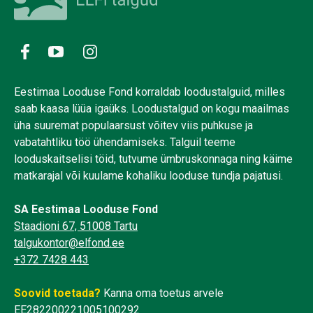
Eestimaa Looduse Fond korraldab loodustalguid, milles
saab kaasa lüüa igaüks. Loodustalgud on kogu maailmas
üha suuremat populaarsust võitev viis puhkuse ja
vabatahtliku töö ühendamiseks. Talguil teeme
looduskaitselisi töid, tutvume ümbruskonnaga ning käime
matkarajal või kuulame kohaliku looduse tundja pajatusi.
SA Eestimaa Looduse Fond
Staadioni 67, 51008 Tartu
talgukontor@elfond.ee
+372 7428 443
Soovid toetada?
Kanna oma toetus arvele
EE282200221005100292