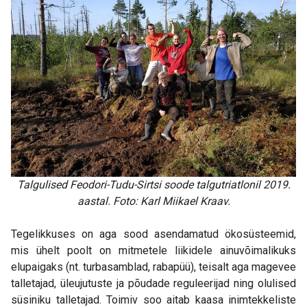
Talgulised Feodori-Tudu-Sirtsi soode talgutriatlonil 2019.
aastal. Foto: Karl Miikael Kraav.
Tegelikkuses on aga sood asendamatud ökosüsteemid,
mis ühelt poolt on mitmetele liikidele ainuvõimalikuks
elupaigaks (nt. turbasamblad, rabapüü), teisalt aga magevee
talletajad, üleujutuste ja põudade reguleerijad ning olulised
süsiniku talletajad. Toimiv soo aitab kaasa inimtekkeliste