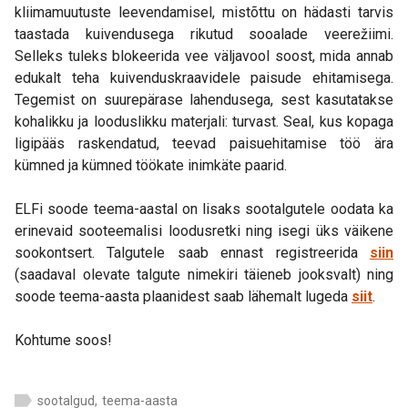
kliimamuutuste leevendamisel, mistõttu on hädasti tarvis
taastada kuivendusega rikutud sooalade veerežiimi.
Selleks tuleks blokeerida vee väljavool soost, mida annab
edukalt teha kuivenduskraavidele paisude ehitamisega.
Tegemist on suurepärase lahendusega, sest kasutatakse
kohalikku ja looduslikku materjali: turvast. Seal, kus kopaga
ligipääs raskendatud, teevad paisuehitamise töö ära
kümned ja kümned töökate inimkäte paarid.
ELFi soode teema-aastal on lisaks sootalgutele oodata ka
erinevaid sooteemalisi loodusretki ning isegi üks väikene
sookontsert. Talgutele saab ennast registreerida
siin
(saadaval olevate talgute nimekiri täieneb jooksvalt) ning
soode teema-aasta plaanidest saab lähemalt lugeda
siit
.
Kohtume soos!
sootalgud
,
teema-aasta