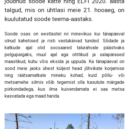
jõudnud soode kätte ning ELFi 2020. aasta
talgud, mis on ühtlasi meie 21. hooaeg, on
kuulutatud soode teema-aastaks.
Soode osas on eestlastel nii minevikus kui tänapäeval
olnud kahetised ja risti vastukäivad tunded. Sõdade ja
katkude ajal olid soosaared talurahvale päästvaks
pelgupaigaks, muul ajal aga ohtlikud ja salapärased
maastikud, kuhu võis eksida ja uppuda. Ka tänapäeval on
sood meie jaoks ühest küljest head jõhvikate korjamise
ning räätsamatkale mineku kohad, kuid põllu- või
metsamehe silmis võib tegemist olla kasutute märgade
piirkondadega, kus ilma kuivendamata ei saa metsa
kasvatada ega maad harida.