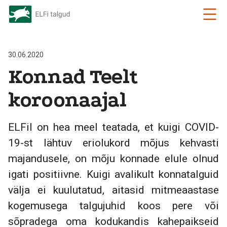
30.06.2020
Konnad Teelt
koroonaajal
ELFil on hea meel teatada, et kuigi COVID-
19-st lähtuv eriolukord mõjus kehvasti
majandusele, on mõju konnade elule olnud
igati positiivne. Kuigi avalikult konnatalguid
välja ei kuulutatud, aitasid mitmeaastase
kogemusega talgujuhid koos pere või
sõpradega oma kodukandis kahepaikseid