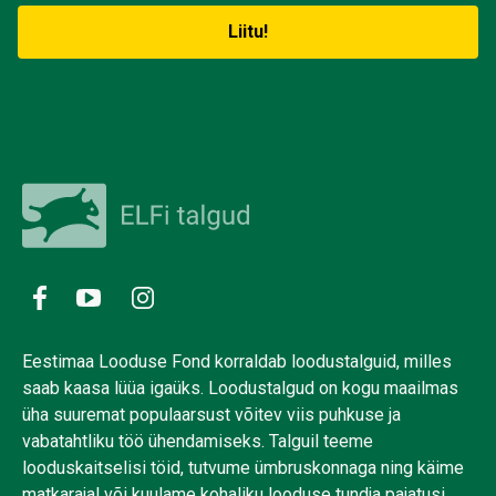
Eestimaa Looduse Fond korraldab loodustalguid, milles
saab kaasa lüüa igaüks. Loodustalgud on kogu maailmas
üha suuremat populaarsust võitev viis puhkuse ja
vabatahtliku töö ühendamiseks. Talguil teeme
looduskaitselisi töid, tutvume ümbruskonnaga ning käime
matkarajal või kuulame kohaliku looduse tundja pajatusi.