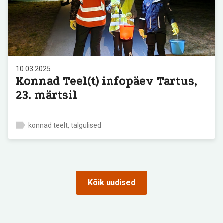
10.03.2025
Konnad Teel(t) infopäev Tartus,
23. märtsil
konnad teelt, talgulised
Kõik uudised