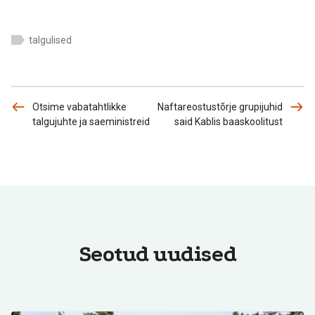
talgulised
Otsime vabatahtlikke
Naftareostustõrje grupijuhid
talgujuhte ja saeministreid
said Kablis baaskoolitust
Seotud uudised