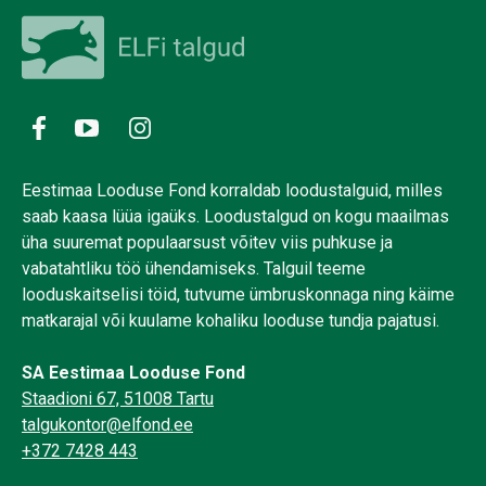
Eestimaa Looduse Fond korraldab loodustalguid, milles
saab kaasa lüüa igaüks. Loodustalgud on kogu maailmas
üha suuremat populaarsust võitev viis puhkuse ja
vabatahtliku töö ühendamiseks. Talguil teeme
looduskaitselisi töid, tutvume ümbruskonnaga ning käime
matkarajal või kuulame kohaliku looduse tundja pajatusi.
SA Eestimaa Looduse Fond
Staadioni 67, 51008 Tartu
talgukontor@elfond.ee
+372 7428 443