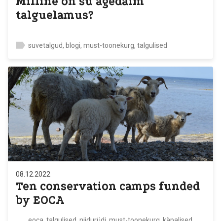
Milline on su ägedaim
talguelamus?
suvetalgud, blogi, must-toonekurg, talgulised
08.12.2022
Ten conservation camps funded
by EOCA
eoca, talgulised, niidurüdi, must-toonekurg, käpalised,