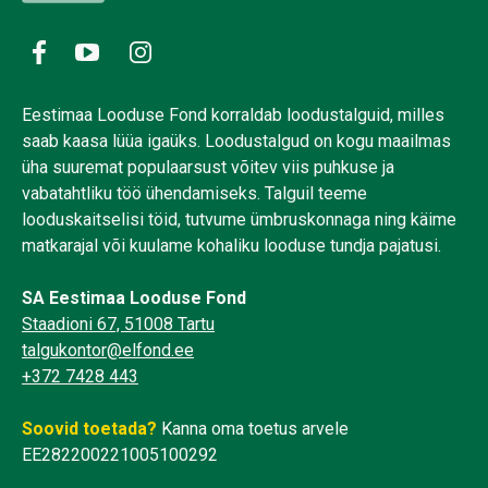
Eestimaa Looduse Fond korraldab loodustalguid, milles
saab kaasa lüüa igaüks. Loodustalgud on kogu maailmas
üha suuremat populaarsust võitev viis puhkuse ja
vabatahtliku töö ühendamiseks. Talguil teeme
looduskaitselisi töid, tutvume ümbruskonnaga ning käime
matkarajal või kuulame kohaliku looduse tundja pajatusi.
SA Eestimaa Looduse Fond
Staadioni 67, 51008 Tartu
talgukontor@elfond.ee
+372 7428 443
Soovid toetada?
Kanna oma toetus arvele
EE282200221005100292