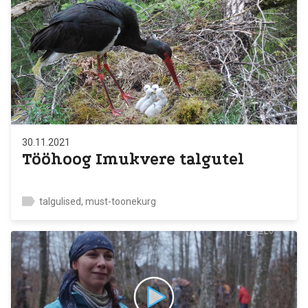
30.11.2021
Tööhoog Imukvere talgutel
talgulised, must-toonekurg