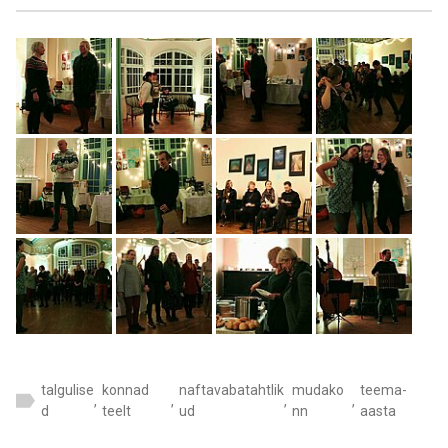
talgulise
konnad
naftavabatahtlik
mudako
teema-
,
,
,
,
d
teelt
ud
nn
aasta