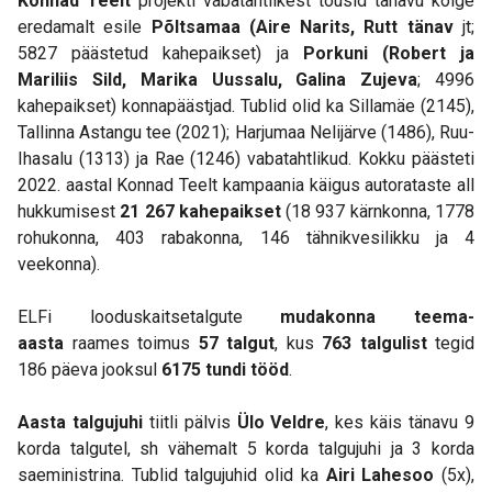
Konnad Teelt
projekti vabatahtlikest tõusid tänavu kõige
eredamalt esile
Põltsamaa (Aire Narits, Rutt tänav
jt;
5827 päästetud kahepaikset) ja
Porkuni (Robert ja
Mariliis Sild, Marika Uussalu, Galina Zujeva
; 4996
kahepaikset) konnapäästjad. Tublid olid ka Sillamäe (2145),
Tallinna Astangu tee (2021); Harjumaa Nelijärve (1486), Ruu-
Ihasalu (1313) ja Rae (1246) vabatahtlikud. Kokku päästeti
2022. aastal Konnad Teelt kampaania käigus autorataste all
hukkumisest
21 267 kahepaikset
(18 937 kärnkonna, 1778
rohukonna, 403 rabakonna, 146 tähnikvesilikku ja 4
veekonna).
ELFi looduskaitsetalgute
mudakonna teema-
aasta
raames toimus
57 talgut
, kus
763 talgulist
tegid
186 päeva jooksul
6175 tundi tööd
.
Aasta talgujuhi
tiitli pälvis
Ülo Veldre
, kes käis tänavu 9
korda talgutel, sh vähemalt 5 korda talgujuhi ja 3 korda
saeministrina. Tublid talgujuhid olid ka
Airi Lahesoo
(5x),