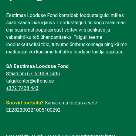
Eestimaa Looduse Fond korraldab loodustalguid, milles
saab kaasa lüüa igaüks. Loodustalgud on kogu maailmas
üha suuremat populaarsust võitev viis puhkuse ja
vabatahtliku töö ühendamiseks. Talguil teeme
looduskaitselisi töid, tutvume ümbruskonnaga ning käime
matkarajal või kuulame kohaliku looduse tundja pajatusi.
SA Eestimaa Looduse Fond
Staadioni 67, 51008 Tartu
talgukontor@elfond.ee
+372 7428 443
Soovid toetada?
Kanna oma toetus arvele
EE282200221005100292