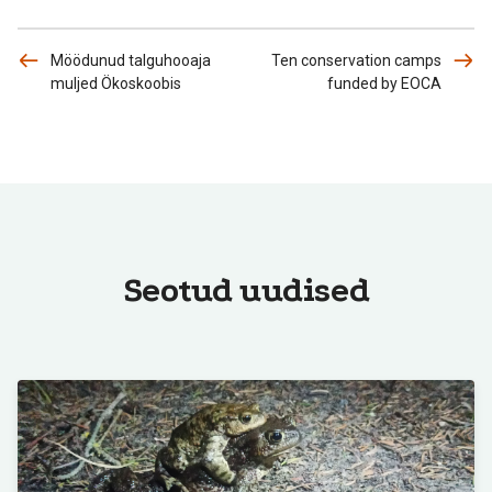
Möödunud talguhooaja
Ten conservation camps
muljed Ökoskoobis
funded by EOCA
Seotud uudised