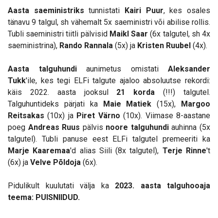
Aasta saeministriks
tunnistati
Kairi Puur
, kes osales
tänavu 9 talgul, sh vähemalt 5x saeministri või abilise rollis.
Tubli saeministri tiitli pälvisid
Maikl Saar
(6x talgutel, sh 4x
saeministrina),
Rando Rannala
(5x) ja
Kristen Ruubel
(4x).
Aasta talguhundi
aunimetus omistati
Aleksander
Tukk
'ile, kes tegi ELFi talgute ajaloo absoluutse rekordi:
käis 2022. aasta jooksul
21 korda
(!!!) talgutel.
Talguhuntideks pärjati ka
Maie Matiek
(15x),
Margoo
Reitsakas
(10x) ja
Piret Värno
(10x). Viimase 8-aastane
poeg
Andreas Ruus
pälvis
noore talguhundi
auhinna (5x
talgutel). Tubli panuse eest ELFi talgutel premeeriti ka
Marje Kaaremaa
'd alias Siili (8x talgutel),
Terje Rinne
't
(6x) ja
Velve Põldoja
(6x).
Pidulikult kuulutati välja ka
2023. aasta talguhooaja
teema: PUISNIIDUD.