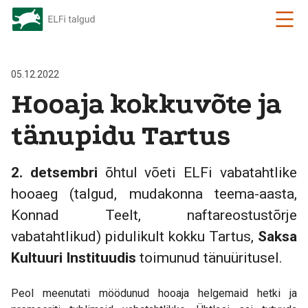
05.12.2022
Hooaja kokkuvõte ja
tänupidu Tartus
2. detsembri
õhtul võeti ELFi vabatahtlike
hooaeg (talgud, mudakonna teema-aasta,
Konnad Teelt, naftareostustõrje
vabatahtlikud) pidulikult kokku Tartus,
Saksa
Kultuuri Instituudis
toimunud tänuüritusel.
Peol meenutati möödunud hooaja helgemaid hetki ja