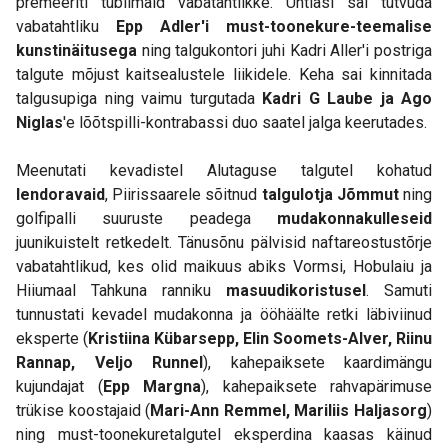
premeeriti tublimaid vabatahtlikke. Ühtlasi sai tutvuda
vabatahtliku
Epp Adler'i must-toonekure-teemalise
kunstinäitusega
ning talgukontori juhi Kadri Aller'i postriga
talgute mõjust kaitsealustele liikidele. Keha sai kinnitada
talgusupiga ning vaimu turgutada
Kadri G Laube ja Ago
Niglas
'e lõõtspilli-kontrabassi duo saatel jalga keerutades.
Meenutati kevadistel Alutaguse talgutel kohatud
lendoravaid
, Piirissaarele sõitnud
talgulotja Jõmmut
ning
golfipalli suuruste peadega
mudakonnakulleseid
juunikuistelt retkedelt. Tänusõnu pälvisid naftareostustõrje
vabatahtlikud, kes olid maikuus abiks Vormsi, Hobulaiu ja
Hiiumaal Tahkuna ranniku
masuudikoristusel
. Samuti
tunnustati kevadel mudakonna ja ööhäälte retki läbiviinud
eksperte (
Kristiina Kübarsepp, Elin Soomets-Alver, Riinu
Rannap, Veljo Runnel
), kahepaiksete kaardimängu
kujundajat (
Epp Margna
), kahepaiksete rahvapärimuse
trükise koostajaid (
Mari-Ann Remmel, Mariliis Haljasorg
)
ning must-toonekuretalgutel eksperdina kaasas käinud