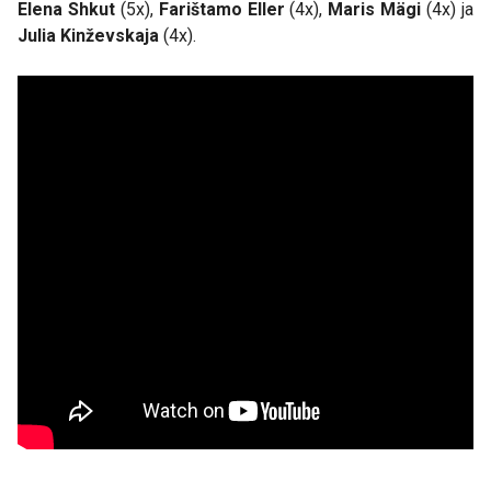
Elena Shkut
(5x),
Farištamo Eller
(4x),
Maris Mägi
(4x) ja
Julia Kinževskaja
(4x).