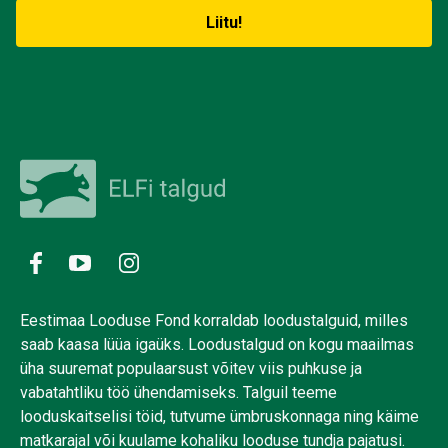
Eestimaa Looduse Fond korraldab loodustalguid, milles
saab kaasa lüüa igaüks. Loodustalgud on kogu maailmas
üha suuremat populaarsust võitev viis puhkuse ja
vabatahtliku töö ühendamiseks. Talguil teeme
looduskaitselisi töid, tutvume ümbruskonnaga ning käime
matkarajal või kuulame kohaliku looduse tundja pajatusi.