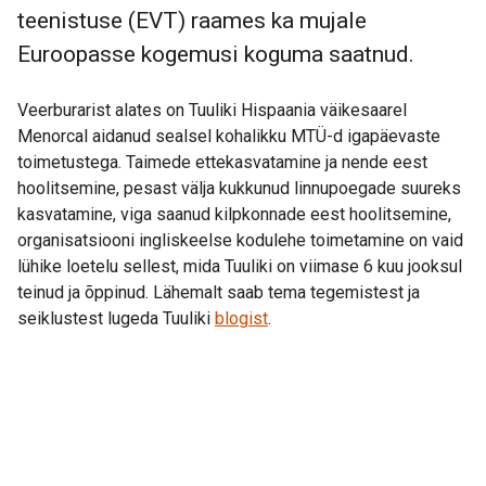
teenistuse (EVT) raames ka mujale
Euroopasse kogemusi koguma saatnud.
Veerburarist alates on Tuuliki Hispaania väikesaarel
Menorcal aidanud sealsel kohalikku MTÜ-d igapäevaste
toimetustega. Taimede ettekasvatamine ja nende eest
hoolitsemine, pesast välja kukkunud linnupoegade suureks
kasvatamine, viga saanud kilpkonnade eest hoolitsemine,
organisatsiooni ingliskeelse kodulehe toimetamine on vaid
lühike loetelu sellest, mida Tuuliki on viimase 6 kuu jooksul
teinud ja õppinud. Lähemalt saab tema tegemistest ja
seiklustest lugeda Tuuliki
blogist
.