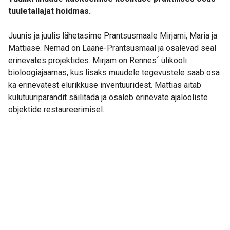
tuuletallajat hoidmas.
Juunis ja juulis lähetasime Prantsusmaale Mirjami, Maria ja
Mattiase. Nemad on Lääne-Prantsusmaal ja osalevad seal
erinevates projektides. Mirjam on Rennes´ ülikooli
bioloogiajaamas, kus lisaks muudele tegevustele saab osa
ka erinevatest elurikkuse inventuuridest. Mattias aitab
kulutuuripärandit säilitada ja osaleb erinevate ajalooliste
objektide restaureerimisel.