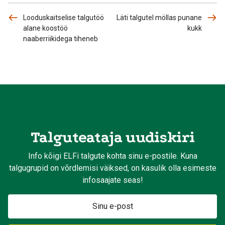
Looduskaitselise talgutöö
Läti talgutel möllas punane
alane koostöö
kukk
naaberriikidega tiheneb
Talguteataja uudiskiri
Info kõigi ELFi talgute kohta sinu e-postile. Kuna
talgugrupid on võrdlemisi väiksed, on kasulik olla esimeste
infosaajate seas!