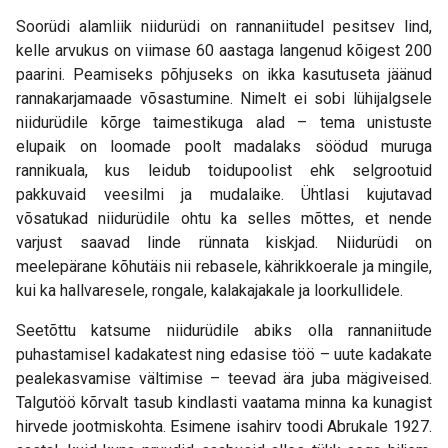
Soorüdi alamliik niidurüdi on rannaniitudel pesitsev lind,
kelle arvukus on viimase 60 aastaga langenud kõigest 200
paarini. Peamiseks põhjuseks on ikka kasutuseta jäänud
rannakarjamaade võsastumine. Nimelt ei sobi lühijalgsele
niidurüdile kõrge taimestikuga alad – tema unistuste
elupaik on loomade poolt madalaks söödud muruga
rannikuala, kus leidub toidupoolist ehk selgrootuid
pakkuvaid veesilmi ja mudalaike. Ühtlasi kujutavad
võsatukad niidurüdile ohtu ka selles mõttes, et nende
varjust saavad linde rünnata kiskjad. Niidurüdi on
meelepärane kõhutäis nii rebasele, kährikkoerale ja mingile,
kui ka hallvaresele, rongale, kalakajakale ja loorkullidele.
Seetõttu katsume niidurüdile abiks olla rannaniitude
puhastamisel kadakatest ning edasise töö – uute kadakate
pealekasvamise vältimise – teevad ära juba mägiveised.
Talgutöö kõrvalt tasub kindlasti vaatama minna ka kunagist
hirvede jootmiskohta. Esimene isahirv toodi Abrukale 1927.