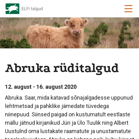
Abruka rüditalgud
12. august - 16. august 2020
Abruka. Saar, mida katavad sõnajalgadesse uppunud
lehtmetsad ja pahklike jämedate tüvedega
niinepuud. Siinsed paigad on kustumatult eestlaste
mällu jätnud kirjanikud Jüri ja Ülo Tuulik ning Albert
Uustulnd oma lustakate raamatute ja unustamatute