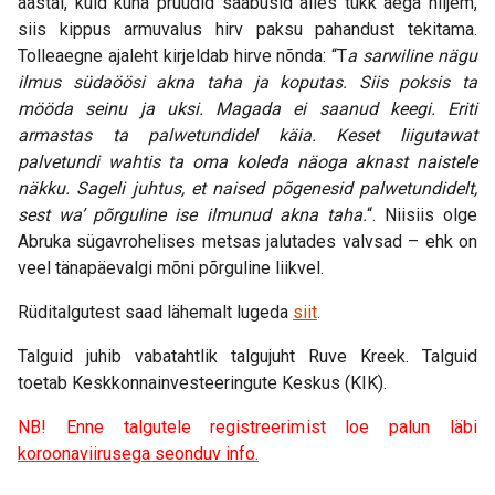
aastal, kuid kuna pruudid saabusid alles tükk aega hiljem,
siis kippus armuvalus hirv paksu pahandust tekitama.
Tolleaegne ajaleht kirjeldab hirve nõnda: “T
a sarwiline nägu
ilmus südaöösi akna taha ja koputas. Siis poksis ta
mööda seinu ja uksi. Magada ei saanud keegi. Eriti
armastas ta palwetundidel käia. Keset liigutawat
palvetundi wahtis ta oma koleda näoga aknast naistele
näkku. Sageli juhtus, et naised põgenesid palwetundidelt,
sest wa’ põrguline ise ilmunud akna taha.
“. Niisiis olge
Abruka sügavrohelises metsas jalutades valvsad – ehk on
veel tänapäevalgi mõni põrguline liikvel.
Rüditalgutest saad lähemalt lugeda
siit
.
Talguid juhib vabatahtlik talgujuht Ruve Kreek. Talguid
toetab Keskkonnainvesteeringute Keskus (KIK).
NB! Enne talgutele registreerimist loe palun läbi
koroonaviirusega seonduv info
.