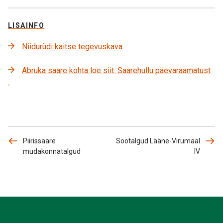
LISAINFO
Niidurüdi kaitse tegevuskava
Abruka saare kohta loe siit: Saarehullu päevaraamatust
.
Piirissaare
Sootalgud Lääne-Virumaal
mudakonnatalgud
IV