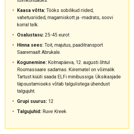
toimkondades.
Kaasa võtta:
Tööks sobilikud riided,
vahetusriided, magamiskott ja -madrats, soovi
korral telk.
Osalustasu:
25-45 eurot
Hinna sees:
Toit, majutus, paaditransport
Saaremaalt Abrukale.
Kogunemine:
Kolmapäeva, 12. augusti õhtul
Roomassaare sadamas. Kiirematel on võimalik
Tartust küüti saada ELFi minibussiga. Üksikasjade
täpsustamiseks võtab talgulistega ühendust
talgujuht.
Grupi suurus:
12
Talgujuhid:
Ruve Kreek