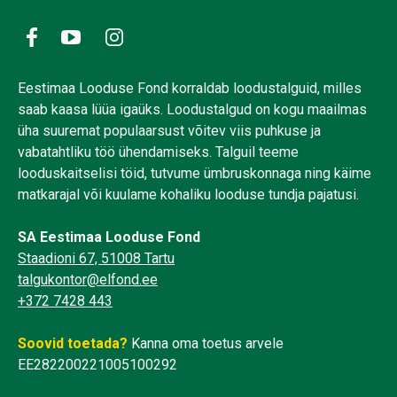
Eestimaa Looduse Fond korraldab loodustalguid, milles
saab kaasa lüüa igaüks. Loodustalgud on kogu maailmas
üha suuremat populaarsust võitev viis puhkuse ja
vabatahtliku töö ühendamiseks. Talguil teeme
looduskaitselisi töid, tutvume ümbruskonnaga ning käime
matkarajal või kuulame kohaliku looduse tundja pajatusi.
SA Eestimaa Looduse Fond
Staadioni 67, 51008 Tartu
talgukontor@elfond.ee
+372 7428 443
Soovid toetada?
Kanna oma toetus arvele
EE282200221005100292