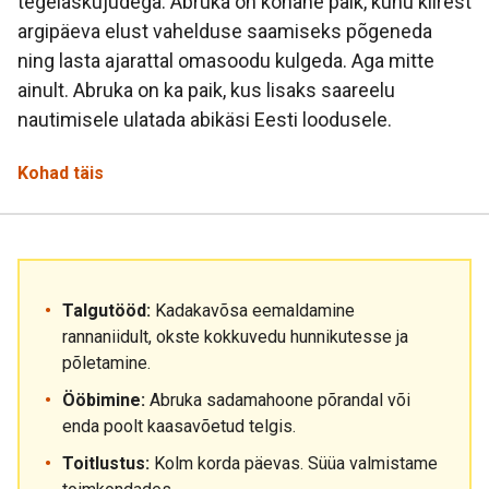
tegelaskujudega. Abruka on kohane paik, kuhu kiirest
argipäeva elust vahelduse saamiseks põgeneda
ning lasta ajarattal omasoodu kulgeda. Aga mitte
ainult. Abruka on ka paik, kus lisaks saareelu
nautimisele ulatada abikäsi Eesti loodusele.
Kohad täis
Talgutööd:
Kadakavõsa eemaldamine
rannaniidult, okste kokkuvedu hunnikutesse ja
põletamine.
Ööbimine:
Abruka sadamahoone põrandal või
enda poolt kaasavõetud telgis.
Toitlustus:
Kolm korda päevas. Süüa valmistame