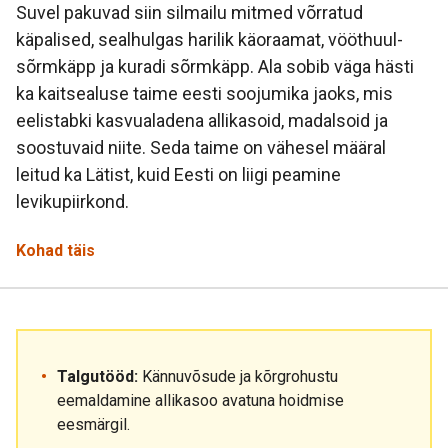
Suvel pakuvad siin silmailu mitmed võrratud
käpalised, sealhulgas harilik käoraamat, vööthuul-
sõrmkäpp ja kuradi sõrmkäpp. Ala sobib väga hästi
ka kaitsealuse taime eesti soojumika jaoks, mis
eelistabki kasvualadena allikasoid, madalsoid ja
soostuvaid niite. Seda taime on vähesel määral
leitud ka Lätist, kuid Eesti on liigi peamine
levikupiirkond.
Kohad täis
Talgutööd:
Kännuvõsude ja kõrgrohustu
eemaldamine allikasoo avatuna hoidmise
eesmärgil.