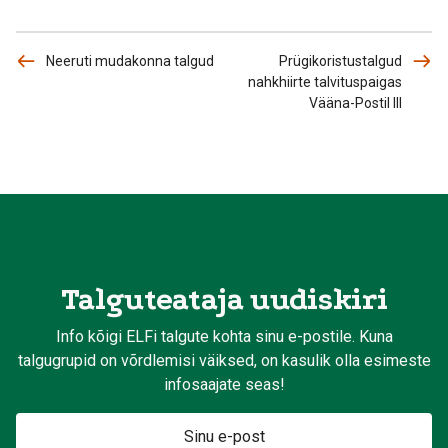
Neeruti mudakonna talgud
Prügikoristustalgud
nahkhiirte talvituspaigas
Vääna-Postil III
Talguteataja uudiskiri
Info kõigi ELFi talgute kohta sinu e-postile. Kuna
talgugrupid on võrdlemisi väiksed, on kasulik olla esimeste
infosaajate seas!