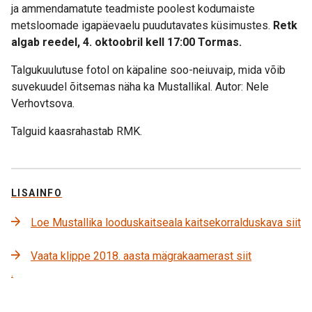
ja ammendamatute teadmiste poolest kodumaiste
metsloomade igapäevaelu puudutavates küsimustes.
Retk
algab reedel, 4. oktoobril kell 17:00 Tormas.
Talgukuulutuse fotol on käpaline soo-neiuvaip, mida võib
suvekuudel õitsemas näha ka Mustallikal. Autor: Nele
Verhovtsova.
Talguid kaasrahastab RMK.
LISAINFO
Loe Mustallika looduskaitseala kaitsekorralduskava siit
Vaata klippe 2018. aasta mägrakaamerast siit
.