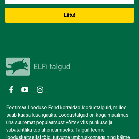
Eestimaa Looduse Fond korraldab loodustalguid, milles
saab kaasa lüüa igaüks. Loodustalgud on kogu maailmas
üha suuremat populaarsust võitev viis puhkuse ja
vabatahtliku töö ühendamiseks. Talguil teeme
looduskaitselisi töid, tutvume ümbruskonnaga ning käime