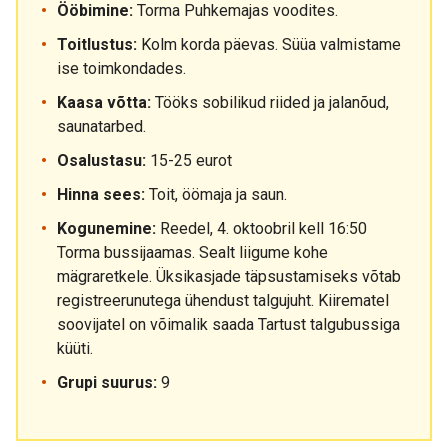
Ööbimine:
Torma Puhkemajas voodites.
Toitlustus:
Kolm korda päevas. Süüa valmistame
ise toimkondades.
Kaasa võtta:
Tööks sobilikud riided ja jalanõud,
saunatarbed.
Osalustasu:
15-25 eurot
Hinna sees:
Toit, öömaja ja saun.
Kogunemine:
Reedel, 4. oktoobril kell 16:50
Torma bussijaamas. Sealt liigume kohe
mägraretkele. Üksikasjade täpsustamiseks võtab
registreerunutega ühendust talgujuht. Kiirematel
soovijatel on võimalik saada Tartust talgubussiga
küüti.
Grupi suurus:
9