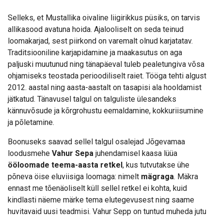
Selleks, et Mustallika oivaline liigirikkus püsiks, on tarvis
allikasood avatuna hoida. Ajalooliselt on seda teinud
loomakarjad, sest piirkond on varemalt olnud karjatatav.
Traditsiooniline karjapidamine ja maakasutus on aga
paljuski muutunud ning tänapäeval tuleb pealetungiva võsa
ohjamiseks teostada perioodiliselt raiet. Tööga tehti algust
2012. aastal ning aasta-aastalt on tasapisi ala hooldamist
jätkatud. Tänavusel talgul on talguliste ülesandeks
kännuvõsude ja kõrgrohustu eemaldamine, kokkuriisumine
ja põletamine.
Boonuseks saavad sellel talgul osalejad Jõgevamaa
loodusmehe
Vahur Sepa
juhendamisel kaasa lüüa
ööloomade teema-aasta
retkel
, kus tutvutakse ühe
põneva öise eluviisiga loomaga: nimelt
mägraga
. Mäkra
ennast me tõenäoliselt küll sellel retkel ei kohta, kuid
kindlasti näeme märke tema elutegevusest ning saame
huvitavaid uusi teadmisi. Vahur Sepp on tuntud muheda jutu