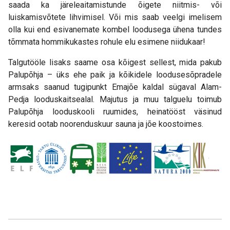
saada ka järeleaitamistunde õigete niitmis- või
luiskamisvõtete lihvimisel. Või mis saab veelgi imelisem
olla kui end esivanemate kombel loodusega ühena tundes
tõmmata hommikukastes rohule elu esimene niidukaar!
Talgutööle lisaks saame osa kõigest sellest, mida pakub
Palupõhja – üks ehe paik ja kõikidele loodusesõpradele
armsaks saanud tugipunkt Emajõe kaldal sügaval Alam-
Pedja looduskaitsealal. Majutus ja muu talguelu toimub
Palupõhja looduskooli ruumides, heinatööst väsinud
keresid ootab noorenduskuur sauna ja jõe koostoimes.