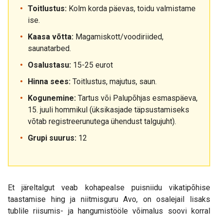
Toitlustus:
Kolm korda päevas, toidu valmistame
ise.
Kaasa võtta:
Magamiskott/voodiriided,
saunatarbed.
Osalustasu:
15-25 eurot
Hinna sees:
Toitlustus, majutus, saun.
Kogunemine:
Tartus või Palupõhjas esmaspäeva,
15. juuli hommikul (üksikasjade täpsustamiseks
võtab registreerunutega ühendust talgujuht).
Grupi suurus:
12
Et järeltalgut veab kohapealse puisniidu vikatipõhise
taastamise hing ja niitmisguru Avo, on osalejail lisaks
tublile riisumis- ja hangumistööle võimalus soovi korral