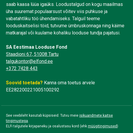
saab kaasa lüüa igaüks. Loodustalgud on kogu maailmas
üha suuremat populaarsust võitev viis puhkuse ja
vabatahtliku töö ühendamiseks. Talguil teeme
looduskaitselisi töid, tutvume ümbruskonnaga ning käime
matkarajal või kuulame kohaliku looduse tundja pajatusi.
SA Eestimaa Looduse Fond
Staadioni 67, 51008 Tartu
talgukontor@elfond.ee
+372 7428 443
Soovid toetada?
Kanna oma toetus arvele
EE282200221005100292
See veebileht kasutab küpsiseid. Tutvu meie
isikuandmete kaitse
tingimustega
.
ELFi talgutele kirjapaneku ja osalustasu kord (ehk
müügitingimused
)