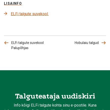
LISAINFO
ELFi talgute suvekool.
ELFi talgute suvekool
Hobulaiu talgud
Palupõhjas
Talguteataja uudiskiri
Info kõigi ELFi talgute kohta sinu e-postile. Kuna