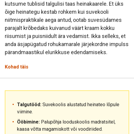
kutsume tublisid talgulisi taas heinakaarele. Et üks
õige heinategu kestab rohkem kui suvekooli
niitmispraktikale aega antud, ootab suvesüdames
parajalt krõbedaks kuivanud väärt kraam kokku
riisumist ja puisniidult ära vedamist. Ikka selleks, et
anda äsjapügatud rohukamarale järjekordne impulss
pärandmaastikul elurikkuse edendamiseks.
Kohad täis
Talgutööd:
Suvekoolis alustatud heinateo lõpule
viimine.
Ööbimine:
Palupõhja looduskoolis madratsitel,
kaasa võtta magamiskott või voodiriided.