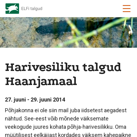
Harivesiliku talgud
Haanjamaal
27. juuni - 29. juuni 2014
Põhjakonna ei ole siin mail juba iidsetest aegadest
nähtud. See-eest võib mõnede väiksemate
veekogude juures kohata põhja-harivesilikku. Oma
müütilisest eelkäijast kordades väiksem kahepaikne