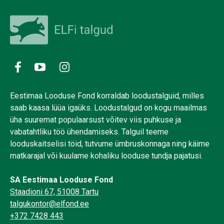
Eestimaa Looduse Fond korraldab loodustalguid, milles
saab kaasa lüüa igaüks. Loodustalgud on kogu maailmas
üha suuremat populaarsust võitev viis puhkuse ja
vabatahtliku töö ühendamiseks. Talguil teeme
looduskaitselisi töid, tutvume ümbruskonnaga ning käime
matkarajal või kuulame kohaliku looduse tundja pajatusi.
SA Eestimaa Looduse Fond
Staadioni 67, 51008 Tartu
talgukontor@elfond.ee
+372 7428 443