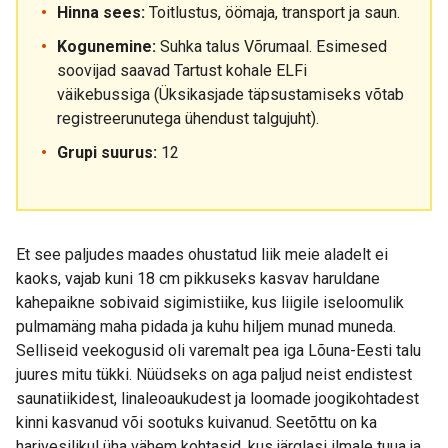
Hinna sees:
Toitlustus, öömaja, transport ja saun.
Kogunemine:
Suhka talus Võrumaal. Esimesed
soovijad saavad Tartust kohale ELFi
väikebussiga (Üksikasjade täpsustamiseks võtab
registreerunutega ühendust talgujuht).
Grupi suurus:
12
Et see paljudes maades ohustatud liik meie aladelt ei
kaoks, vajab kuni 18 cm pikkuseks kasvav haruldane
kahepaikne sobivaid sigimistiike, kus liigile iseloomulik
pulmamäng maha pidada ja kuhu hiljem munad muneda.
Selliseid veekogusid oli varemalt pea iga Lõuna-Eesti talu
juures mitu tükki. Nüüdseks on aga paljud neist endistest
saunatiikidest, linaleoaukudest ja loomade joogikohtadest
kinni kasvanud või sootuks kuivanud. Seetõttu on ka
harivesilikul üha vähem kohtasid, kus järglasi ilmale tuua ja