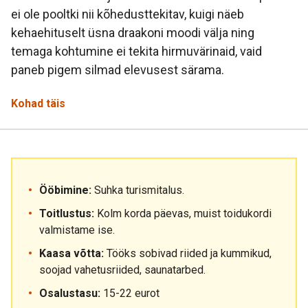
ei ole pooltki nii kõhedusttekitav, kuigi näeb
kehaehituselt üsna draakoni moodi välja ning
temaga kohtumine ei tekita hirmuvärinaid, vaid
paneb pigem silmad elevusest särama.
Kohad täis
Ööbimine:
Suhka turismitalus.
Toitlustus:
Kolm korda päevas, muist toidukordi
valmistame ise.
Kaasa võtta:
Tööks sobivad riided ja kummikud,
soojad vahetusriided, saunatarbed.
Osalustasu:
15-22 eurot