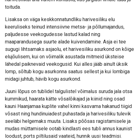
toituda.
Lisaksa on väga keskkonnatundliku harivesiliku elu
keeruliseks teinud intensiivne metsa- ja põllumajandus,
paljudesse veekogudesse lastud kalad ning
maaparandusega suurte alade kuivendamine. Asja ei tee
sugugi lihtsamaks asjaolu, et harivesiliku asurkond on kõige
elujõulisem, kui on võimalik asustada mitmeid üksteise
lähedal paiknevaid veekogusid. Kui alles jääb ainult üksik
lomp, sõltub kogu asurkonna saatus sellest ja kui lombiga
midagi juhtub, hävib kogu asurkond.
Juuni lõpus on tublidel talgulistel võimalus suruda jala otsa
kummikud, haarata kätte võsalõikajad ja kiinid ning osad
kauni Haanjamaa kuplite vahel kinni kasvama hakanud tiigid
võsast ning hundinuiadest puhastada ja harivesiliku tulevik
seeläbi helgemaks muuta. Lisaks põõsas ragistamisele ja
mudas müttamisele ootab kindlasti ees tubli annus kaunist
loodust, ports piltilusaid vaateid, hunnik uusi teadmisi.