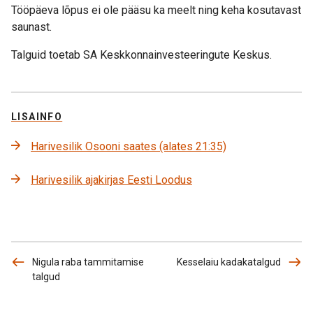
Tööpäeva lõpus ei ole pääsu ka meelt ning keha kosutavast
saunast.
Talguid toetab SA Keskkonnainvesteeringute Keskus.
LISAINFO
Harivesilik Osooni saates (alates 21:35)
Harivesilik ajakirjas Eesti Loodus
Nigula raba tammitamise
Kesselaiu kadakatalgud
talgud