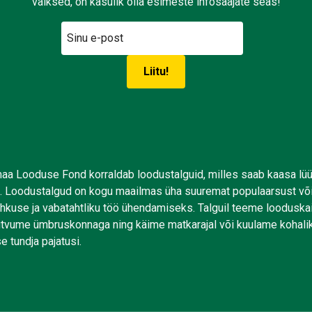
väiksed, on kasulik olla esimeste infosaajate seas!
aa Looduse Fond korraldab loodustalguid, milles saab kaasa lü
. Loodustalgud on kogu maailmas üha suuremat populaarsust võ
uhkuse ja vabatahtliku töö ühendamiseks. Talguil teeme looduskai
tutvume ümbruskonnaga ning käime matkarajal või kuulame kohali
e tundja pajatusi.