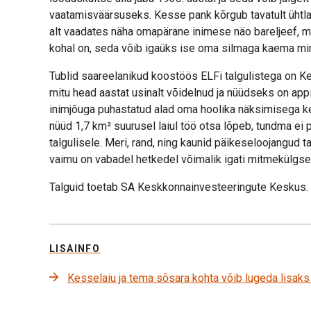
vaatamisväärsuseks. Kesse pank kõrgub tavatult ühtla
alt vaadates näha omapärane inimese näo bareljeef, m
kohal on, seda võib igaüks ise oma silmaga kaema mi
Tublid saareelanikud koostöös ELFi talgulistega on 
mitu head aastat usinalt võidelnud ja nüüdseks on app
inimjõuga puhastatud alad oma hoolika näksimisega ke
nüüd 1,7 km² suurusel laiul töö otsa lõpeb, tundma ei p
talgulisele. Meri, rand, ning kaunid päikeseloojangud 
vaimu on vabadel hetkedel võimalik igati mitmekülgse
Talguid toetab SA Keskkonnainvesteeringute Keskus.
LISAINFO
Kesselaiu ja tema sõsara kohta võib lugeda lisak