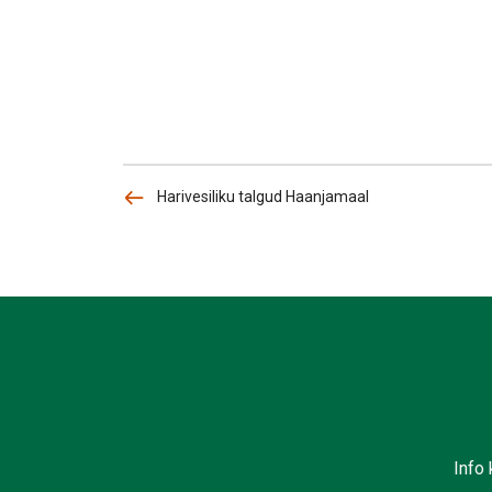
Harivesiliku talgud Haanjamaal
Info 