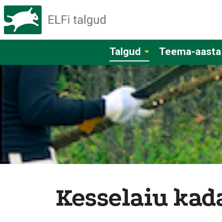
Talgud
Teema-aasta
Kesselaiu kad