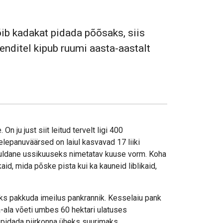
õib kadakat pidada põõsaks, siis
olenditel kipub ruumi aasta-aastalt
 ju just siit leitud tervelt ligi 400
ähelepanuväärsed on laiul kasvavad 17 liiki
aruldane ussikuuseks nimetatav kuuse vorm. Koha
aid, mida põske pista kui ka kauneid liblikaid,
eks pakkuda imeilus pankrannik. Kesselaiu pank
a-ala võeti umbes 60 hektari ulatuses
lt pidada piirkonna üheks suurimaks