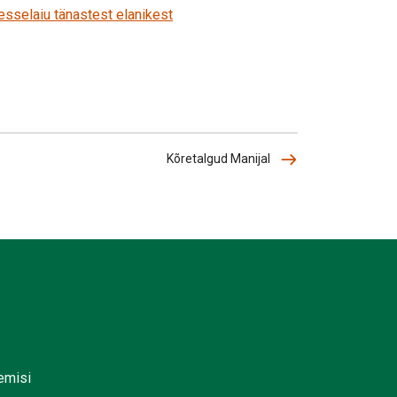
esselaiu tänastest elanikest
Kõretalgud Manijal
lemisi