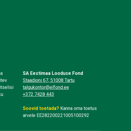
üa
SA Eestimaa Looduse Fond
itev
Staadioni 67, 51008 Tartu
tselisi
talgukontor@elfond.ee
ku
+372 7428 443
Soovid toetada?
Kanna oma toetus
arvele EE282200221005100292