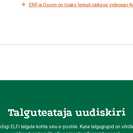
ERR ja Osoon on lisaks teinud väikese videojupi K
Talguteataja uudiskiri
kõigi ELFi talgute kohta sinu e-postile. Kuna talgugrupid on võrd