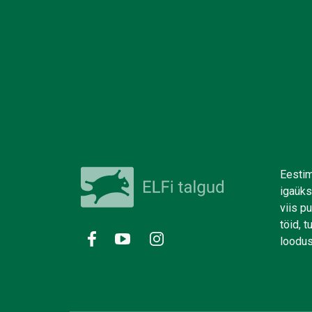
Eestim
igaüks
viis p
töid, 
loodus