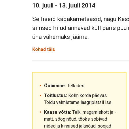
10. juuli - 13. juuli 2014
Selliseid kadakametsasid, nagu Kesse
siinsed hiiud annavad küll päris puu m
üha vähemaks jääma.
Kohad täis
Ööbimine:
Telkides
Toitlustus:
Kolm korda päevas.
Toidu valmistame laagriplatsil ise.
Kaasa võtta:
Telk, magamiskott ja -
matt, sööginõud, tööks sobivad
riided ja kinnised jalanõud, soojad