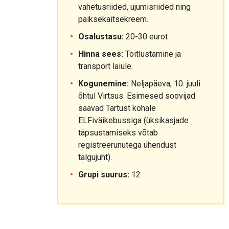
vahetusriided, ujumisriided ning
päiksekaitsekreem.
Osalustasu:
20-30 eurot
Hinna sees:
Toitlustamine ja
transport laiule.
Kogunemine:
Neljapäeva, 10. juuli
õhtul Virtsus. Esimesed soovijad
saavad Tartust kohale
ELFiväikebussiga (üksikasjade
täpsustamiseks võtab
registreerunutega ühendust
talgujuht).
Grupi suurus:
12