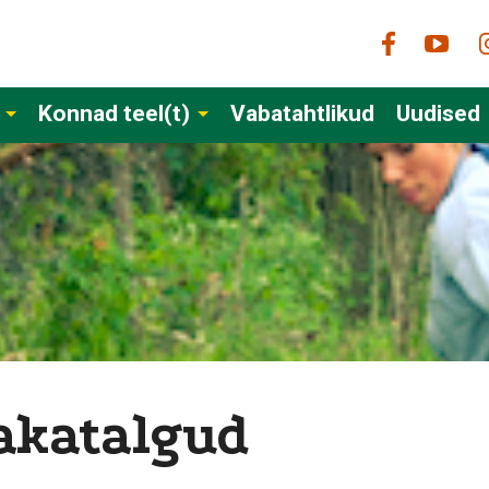
Konnad teel(t)
Vabatahtlikud
Uudised
akatalgud