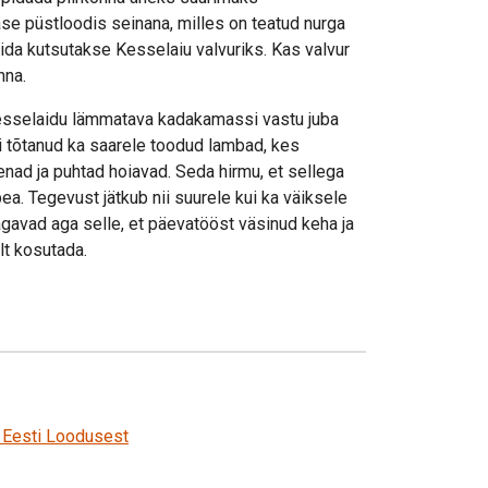
se püstloodis seinana, milles on teatud nurga
ida kutsutakse Kesselaiu valvuriks. Kas valvur
nna.
Kesselaidu lämmatava kadakamassi vastu juba
i tõtanud ka saarele toodud lambad, kes
nad ja puhtad hoiavad. Seda hirmu, et sellega
ea. Tegevust jätkub nii suurele kui ka väiksele
tagavad aga selle, et päevatööst väsinud keha ja
lt kosutada.
s Eesti Loodusest