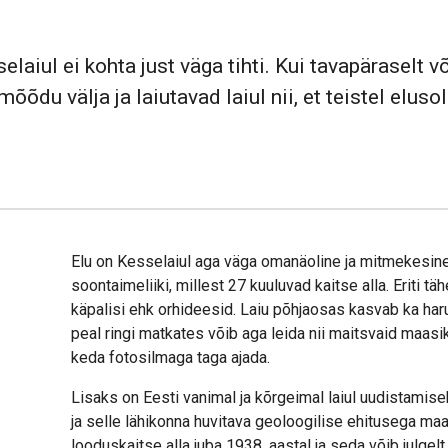
laiul ei kohta just väga tihti. Kui tavapäraselt v
õõdu välja ja laiutavad laiul nii, et teistel elus
Elu on Kesselaiul aga väga omanäoline ja mitmekesine. On
soontaimeliiki, millest 27 kuuluvad kaitse alla. Eriti t
käpalisi ehk orhideesid. Laiu põhjaosas kasvab ka h
peal ringi matkates võib aga leida nii maitsvaid maasik
keda fotosilmaga taga ajada.
Lisaks on Eesti vanimal ja kõrgeimal laiul uudistamis
ja selle lähikonna huvitava geoloogilise ehitusega ma
looduskaitse alla juba 1938. aastal ja seda võib julge