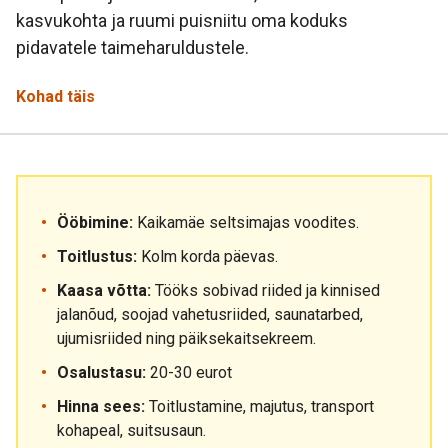
kasvukohta ja ruumi puisniitu oma koduks
pidavatele taimeharuldustele.
Kohad täis
Ööbimine:
Kaikamäe seltsimajas voodites.
Toitlustus:
Kolm korda päevas.
Kaasa võtta:
Tööks sobivad riided ja kinnised
jalanõud, soojad vahetusriided, saunatarbed,
ujumisriided ning päiksekaitsekreem.
Osalustasu:
20-30 eurot
Hinna sees:
Toitlustamine, majutus, transport
kohapeal, suitsusaun.