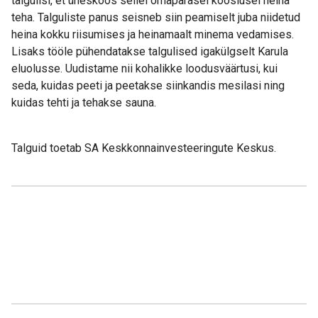
talgulisi, et üheskoos sellel omapärasel kooslusel heina
teha. Talguliste panus seisneb siin peamiselt juba niidetud
heina kokku riisumises ja heinamaalt minema vedamises.
Lisaks tööle pühendatakse talgulised igakülgselt Karula
eluolusse. Uudistame nii kohalikke loodusväärtusi, kui
seda, kuidas peeti ja peetakse siinkandis mesilasi ning
kuidas tehti ja tehakse sauna.
Talguid toetab SA Keskkonnainvesteeringute Keskus.