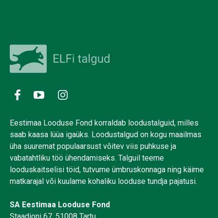
Eestimaa Looduse Fond korraldab loodustalguid, milles
saab kaasa lüüa igaüks. Loodustalgud on kogu maailmas
üha suuremat populaarsust võitev viis puhkuse ja
vabatahtliku töö ühendamiseks. Talguil teeme
looduskaitselisi töid, tutvume ümbruskonnaga ning käime
matkarajal või kuulame kohaliku looduse tundja pajatusi.
SA Eestimaa Looduse Fond
Staadioni 67, 51008 Tartu