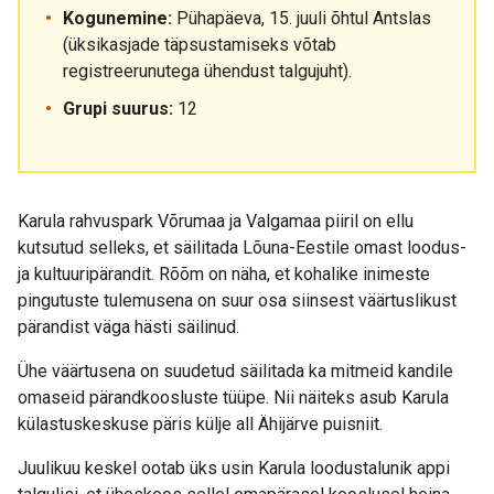
Kogunemine:
Pühapäeva, 15. juuli õhtul Antslas
(üksikasjade täpsustamiseks võtab
registreerunutega ühendust talgujuht).
Grupi suurus:
12
Karula rahvuspark Võrumaa ja Valgamaa piiril on ellu
kutsutud selleks, et säilitada Lõuna-Eestile omast loodus-
ja kultuuripärandit. Rõõm on näha, et kohalike inimeste
pingutuste tulemusena on suur osa siinsest väärtuslikust
pärandist väga hästi säilinud.
Ühe väärtusena on suudetud säilitada ka mitmeid kandile
omaseid pärandkoosluste tüüpe. Nii näiteks asub Karula
külastuskeskuse päris külje all Ähijärve puisniit.
Juulikuu keskel ootab üks usin Karula loodustalunik appi