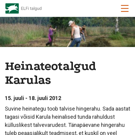
Heinateotalgud
Karulas
15. juuli - 18. juuli 2012
Suvine heinategu toob talvise hingerahu. Sada aastat
tagasi võisid Karula heinalised tunda rahuldust
külluslikest talvevarudest. Tänapäevane hingerahu
tuleb peaasjalikult teadmisest, et kuskil on veel