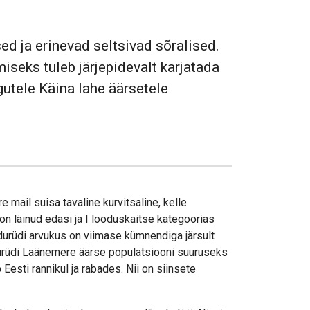
ed ja erinevad seltsivad sõralised.
seks tuleb järjepidevalt karjatada
gutele Käina lahe äärsetele
 mail suisa tavaline kurvitsaline, kelle
on läinud edasi ja I looduskaitse kategoorias
iidurüdi arvukus on viimase kümnendiga järsult
urüdi Läänemere äärse populatsiooni suuruseks
Eesti rannikul ja rabades. Nii on siinsete