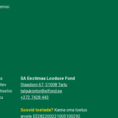
lemisi
üa
SA Eestimaa Looduse Fond
itev
Staadioni 67, 51008 Tartu
tselisi
talgukontor@elfond.ee
ku
+372 7428 443
Soovid toetada?
Kanna oma toetus
arvele EE282200221005100292