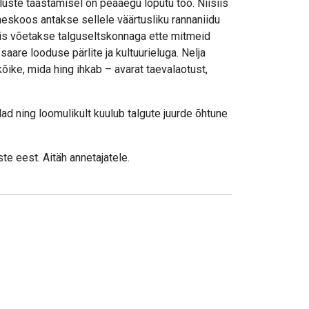
uste taastamisel on peaaegu lõputu töö. Niisiis
eskoos antakse sellele väärtusliku rannaniidu
 siis võetakse talguseltskonnaga ette mitmeid
are looduse pärlite ja kultuurieluga. Nelja
õike, mida hing ihkab – avarat taevalaotust,
ad ning loomulikult kuulub talgute juurde õhtune
e eest. Aitäh annetajatele.