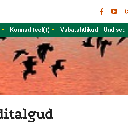
Konnad teel(t)
Vabatahtlikud
Uudised
ditalgud