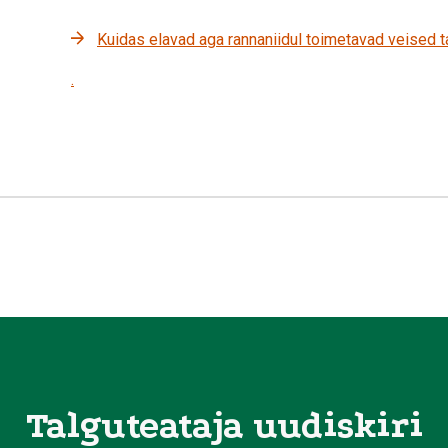
Kuidas elavad aga rannaniidul toimetavad veised t
.
Talguteataja uudiskiri