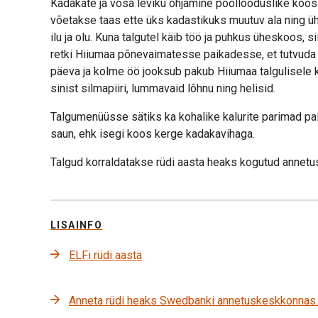
Kadakate ja võsa leviku ohjamine poollooduslike koosl
võetakse taas ette üks kadastikuks muutuv ala ning üh
ilu ja olu. Kuna talgutel käib töö ja puhkus üheskoos,
retki Hiiumaa põnevaimatesse paikadesse, et tutvuda sa
päeva ja kolme öö jooksub pakub Hiiumaa talgulisele k
sinist silmapiiri, lummavaid lõhnu ning helisid.
Talgumenüüsse sätiks ka kohalike kalurite parimad pal
saun, ehk isegi koos kerge kadakavihaga.
Talgud korraldatakse rüdi aasta heaks kogutud annetust
LISAINFO
ELFi rüdi aasta
Anneta rüdi heaks Swedbanki annetuskeskkonnas.