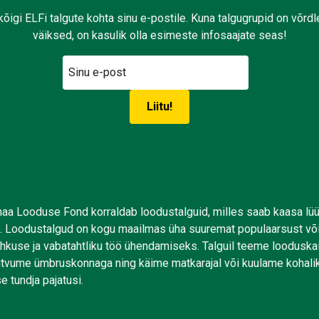
kõigi ELFi talgute kohta sinu e-postile. Kuna talgugrupid on võrd
väiksed, on kasulik olla esimeste infosaajate seas!
aa Looduse Fond korraldab loodustalguid, milles saab kaasa lü
. Loodustalgud on kogu maailmas üha suuremat populaarsust võ
uhkuse ja vabatahtliku töö ühendamiseks. Talguil teeme looduskai
tutvume ümbruskonnaga ning käime matkarajal või kuulame kohali
e tundja pajatusi.