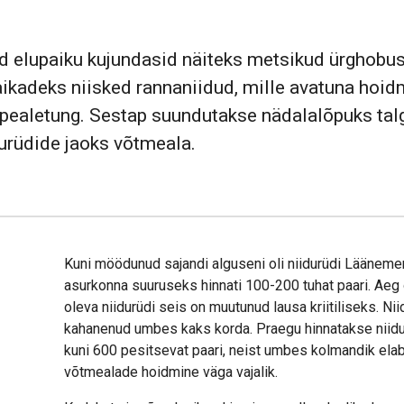
aid elupaiku kujundasid näiteks metsikud ürghobus
kadeks niisked rannaniidud, mille avatuna hoidmi
o pealetung. Sestap suundutakse nädalalõpuks tal
durüdide jaoks võtmeala.
Kuni möödunud sajandi alguseni oli niidurüdi Läänemere
asurkonna suuruseks hinnati 100-200 tuhat paari. Aeg 
oleva niidurüdi seis on muutunud lausa kriitiliseks. N
kahanenud umbes kaks korda. Praegu hinnatakse niid
kuni 600 pesitsevat paari, neist umbes kolmandik elab 
võtmealade hoidmine väga vajalik.