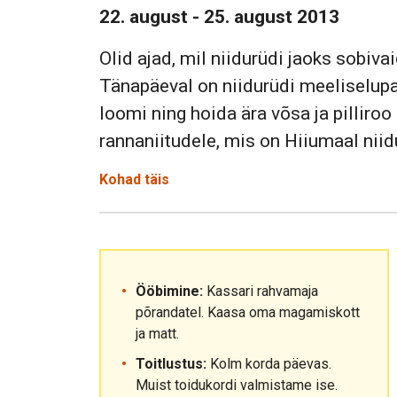
22. august - 25. august 2013
Olid ajad, mil niidurüdi jaoks sobiv
Tänapäeval on niidurüdi meeliselupai
loomi ning hoida ära võsa ja pilliro
rannaniitudele, mis on Hiiumaal nii
Kohad täis
Ööbimine:
Kassari rahvamaja
põrandatel. Kaasa oma magamiskott
ja matt.
Toitlustus:
Kolm korda päevas.
Muist toidukordi valmistame ise.