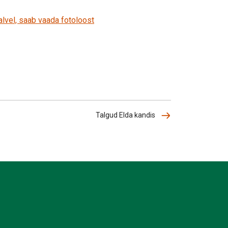
alvel, saab vaada fotoloost
Talgud Elda kandis