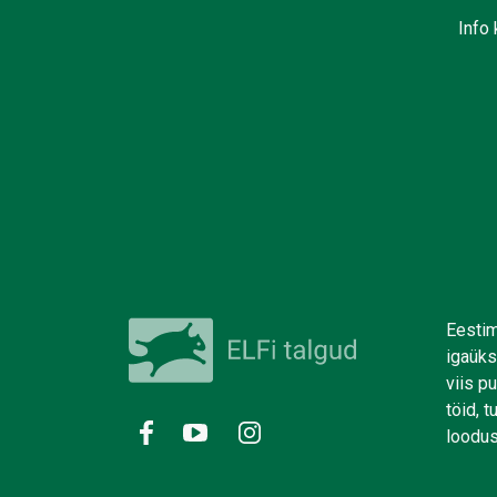
Info 
Eestim
igaüks
viis p
töid, 
loodus