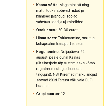
Kaasa võtta:
Magamiskott ning
matt, tööks sobivad riided ja
kinnised jalanõud, soojad
vahetusriided ja ujumisriided.
Osalustasu:
20-30 eurot
Hinna sees:
Toitlustamine, majutus,
kohapealne transport ja saun.
Kogunemine:
Neljapäeva, 22.
augusti pealelõunal Käinas
(üksikasjade täpsustamiseks võtab
registreerunutega ühendust
talgujuht). NB! Kiiremad märku andjad
saavad küüti Tartust väljuvale ELFi
bussile.
Grupi suurus:
12