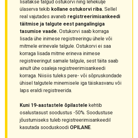
lisatakse talgud ostukorvi ning lehekülje
ülaserva tekib
kollane ostukorvi riba.
Sellel
real vajutades avaneb
registreerimisankeedi
täitmise ja talgute eest pangalingiga
tasumise vaade.
Ostukorvi saab korraga
lisada ühe inimese registreeringu ühele või
mitmele erinevale talgule. Ostukorvi ei saa
korraga lisada mitme erineva inimese
registreeringut samale talgule, sest täita saab
ainult ühe osaleja registreerimisankeedi
korraga. Niisiis tuleks pere- või sõpruskondade
ühisel talgutele minemisele iga täiskasvanu või
laps eraldi registreerida.
Kuni 19-aastastele õpilastele
kehtib
osalustasust soodustus -50%. Soodustuse
jõustumiseks tuleb registreerimisankeedil
kasutada sooduskoodi
OPILANE
.