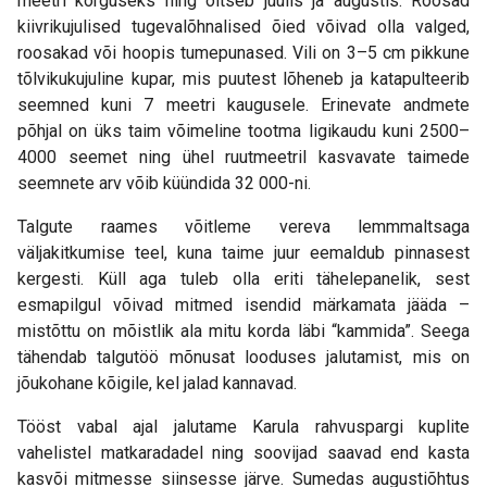
meetri kõrguseks ning õitseb juulis ja augustis. Roosad
kiivrikujulised tugevalõhnalised õied võivad olla valged,
roosakad või hoopis tumepunased. Vili on 3–5 cm pikkune
tõlvikukujuline kupar, mis puutest lõheneb ja katapulteerib
seemned kuni 7 meetri kaugusele. Erinevate andmete
põhjal on üks taim võimeline tootma ligikaudu kuni 2500–
4000 seemet ning ühel ruutmeetril kasvavate taimede
seemnete arv võib küündida 32 000-ni.
Talgute raames võitleme vereva lemmmaltsaga
väljakitkumise teel, kuna taime juur eemaldub pinnasest
kergesti. Küll aga tuleb olla eriti tähelepanelik, sest
esmapilgul võivad mitmed isendid märkamata jääda –
mistõttu on mõistlik ala mitu korda läbi “kammida”. Seega
tähendab talgutöö mõnusat looduses jalutamist, mis on
jõukohane kõigile, kel jalad kannavad.
Tööst vabal ajal jalutame Karula rahvuspargi kuplite
vahelistel matkaradadel ning soovijad saavad end kasta
kasvõi mitmesse siinsesse järve. Sumedas augustiõhtus