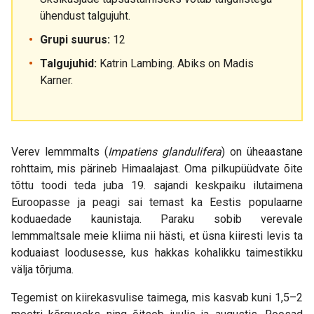
ühendust talgujuht.
Grupi suurus:
12
Talgujuhid:
Katrin Lambing. Abiks on Madis
Karner.
Verev lemmmalts (
Impatiens glandulifera
) on üheaastane
rohttaim, mis pärineb Himaalajast. Oma pilkupüüdvate õite
tõttu toodi teda juba 19. sajandi keskpaiku ilutaimena
Euroopasse ja peagi sai temast ka Eestis populaarne
koduaedade kaunistaja. Paraku sobib verevale
lemmmaltsale meie kliima nii hästi, et üsna kiiresti levis ta
koduaiast loodusesse, kus hakkas kohalikku taimestikku
välja tõrjuma.
Tegemist on kiirekasvulise taimega, mis kasvab kuni 1,5–2