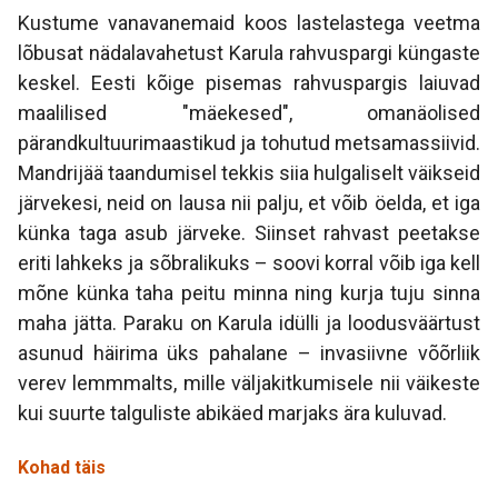
Kustume vanavanemaid koos lastelastega veetma
lõbusat nädalavahetust Karula rahvuspargi küngaste
keskel. Eesti kõige pisemas rahvuspargis laiuvad
maalilised "mäekesed", omanäolised
pärandkultuurimaastikud ja tohutud metsamassiivid.
Mandrijää taandumisel tekkis siia hulgaliselt väikseid
järvekesi, neid on lausa nii palju, et võib öelda, et iga
künka taga asub järveke. Siinset rahvast peetakse
eriti lahkeks ja sõbralikuks – soovi korral võib iga kell
mõne künka taha peitu minna ning kurja tuju sinna
maha jätta. Paraku on Karula idülli ja loodusväärtust
asunud häirima üks pahalane – invasiivne võõrliik
verev lemmmalts, mille väljakitkumisele nii väikeste
kui suurte talguliste abikäed marjaks ära kuluvad.
Kohad täis