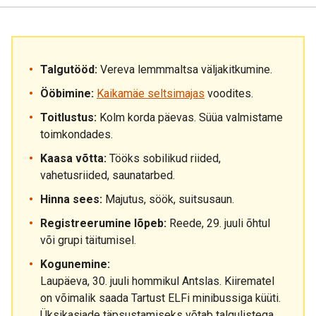
Talgutööd:
Vereva lemmmaltsa väljakitkumine.
Ööbimine:
Kaikamäe seltsimajas
voodites.
Toitlustus:
Kolm korda päevas. Süüa valmistame
toimkondades.
Kaasa võtta:
Tööks sobilikud riided,
vahetusriided, saunatarbed.
Hinna sees:
Majutus, söök, suitsusaun.
Registreerumine lõpeb:
Reede, 29. juuli õhtul
või grupi täitumisel.
Kogunemine:
Laupäeva, 30. juuli hommikul Antslas. Kiirematel
on võimalik saada Tartust ELFi minibussiga küüti.
Üksikasjade täpsustamiseks võtab talgulistega