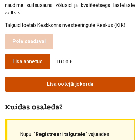
naudime suitsusauna võlusid ja kvaliteetaega lastelaste
seltsis.
Talguid toetab Keskkonnainvesteeringute Keskus (KIK)
Pole saadaval
Lisa annetus
10,00 €
Lisa ootejärjekorda
Kuidas osaleda?
Nupul
"Registreeri talgutele"
vajutades