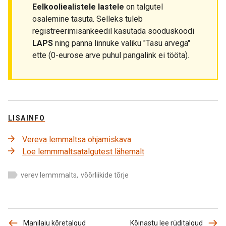
Eelkooliealistele lastele
on talgutel
osalemine tasuta. Selleks tuleb
registreerimisankeedil kasutada sooduskoodi
LAPS
ning panna linnuke valiku "Tasu arvega"
ette (0-eurose arve puhul pangalink ei tööta).
LISAINFO
Vereva lemmaltsa ohjamiskava
Loe lemmmaltsatalgutest lähemalt
verev lemmmalts
,
võõrliikide tõrje
Manilaiu kõretalgud
Kõinastu lee rüditalgud