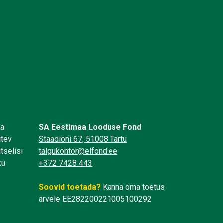
üa
SA Eestimaa Looduse Fond
itev
Staadioni 67, 51008 Tartu
tselisi
talgukontor@elfond.ee
ku
+372 7428 443
Soovid toetada?
Kanna oma toetus
arvele EE282200221005100292