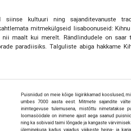
siinse kultuuri ning sajanditevanuste trad
htlemata mitmekülgseid lisaboonuseid: Kihnu o
 nii maalt kui merelt. Rändlindudele on saar t
rade paradiisiks. Talguliste abiga hakkame Kih
Puisniidud on meie kõige liigirikkamad kooslused, m
umbes 7000 aasta eest. Mitmete sajandite välte
inimtegevuse tulemusena, mistõttu nimetatakse pu
loomasöödale on inimene ajast aega saanud puisniidul
ning ka sobivaid taimi lõngade ja kangaste värvimis
üleminekuga kadus vajadus väikeste heina- ja karja