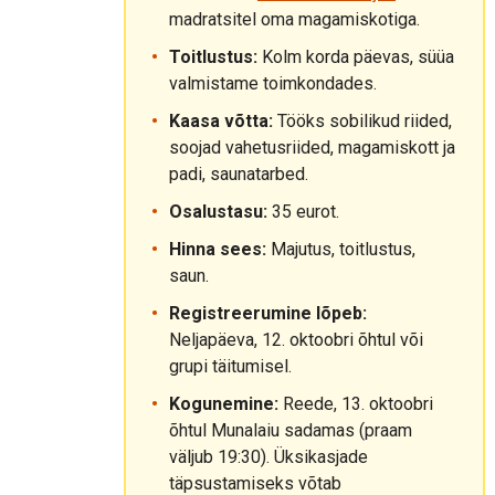
madratsitel oma magamiskotiga.
Toitlustus:
Kolm korda päevas, süüa
valmistame toimkondades.
Kaasa võtta:
Tööks sobilikud riided,
soojad vahetusriided, magamiskott ja
padi, saunatarbed.
Osalustasu:
35 eurot.
Hinna sees:
Majutus, toitlustus,
saun.
Registreerumine lõpeb:
Neljapäeva, 12. oktoobri õhtul või
grupi täitumisel.
Kogunemine:
Reede, 13. oktoobri
õhtul Munalaiu sadamas (praam
väljub 19:30). Üksikasjade
täpsustamiseks võtab