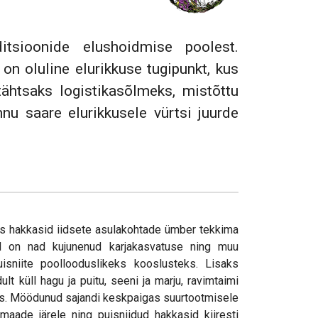
itsioonide elushoidmise poolest.
n oluline elurikkuse tugipunkt, kus
ähtsaks logistikasõlmeks, mistõttu
nu saare elurikkusele vürtsi juurde
is hakkasid iidsete asulakohtade ümber tekkima
l on nad kujunenud karjakasvatuse ning muu
isniite poollooduslikeks kooslusteks. Lisaks
t küll hagu ja puitu, seeni ja marju, ravimtaimi
eks. Möödunud sajandi keskpaigas suurtootmisele
maade järele ning puisniidud hakkasid kiiresti