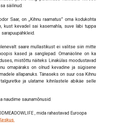
sa säilinud.
eodor Saar, on „Kihnu raamatus” oma kodukohta
de, kust kevadel sai kasemahla, suve läbi tuppa
i, sarapuupähkleid.
enevalt saare mullastikust ei valitse siin mitte
 hoopis kased ja sanglepad. Omanäoline on ka
eduses, mistõttu näiteks Linakülas moodustavad
ihnu omapäraks on olnud kevadine ja sügisene
oomadele allapanuks. Tänaseks on suur osa Kihnu
talguretke ja ulatame kihnlastele abikäe selle
a ja naudime saunamõnusid.
OODMEADOWLIFE , mida rahastavad Euroopa
Keskus.