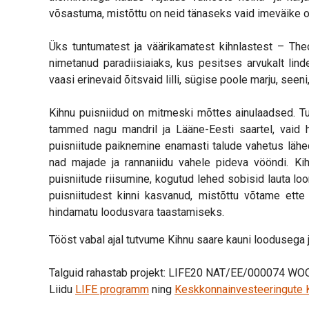
võsastuma, mistõttu on neid tänaseks vaid imeväike o
Üks tuntumatest ja väärikamatest kihnlastest – Th
nimetanud paradiisiaiaks, kus pesitses arvukalt lin
vaasi erinevaid õitsvaid lilli, sügise poole marju, seen
Kihnu puisniidud on mitmeski mõttes ainulaadsed. Tul
tammed nagu mandril ja Lääne-Eesti saartel, vaid
puisniitude paiknemine enamasti talude vahetus läh
nad majade ja rannaniidu vahele pideva vööndi. K
puisniitude riisumine, kogutud lehed sobisid lauta l
puisniitudest kinni kasvanud, mistõttu võtame ette 
hindamatu loodusvara taastamiseks.
Tööst vabal ajal tutvume Kihnu saare kauni looduseg
Talguid rahastab projekt: LIFE20 NAT/EE/000074 W
Liidu
LIFE programm
ning
Keskkonnainvesteeringute 