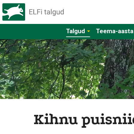
Talgud
Teema-aasta
Kihnu puisni