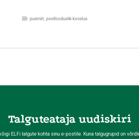
puisniit
,
poollooduslik kooslus
Talguteataja uudiskiri
kõigi ELFi talgute kohta sinu e-postile. Kuna talgugrupid on võrd