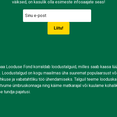
väiksed, on kasulik olla esimeste infosaajate seas!
aa Looduse Fond korraldab loodustalguid, milles saab kaasa lü
. Loodustalgud on kogu maailmas üha suuremat populaarsust võ
uhkuse ja vabatahtliku töö ühendamiseks. Talguil teeme looduskai
tutvume ümbruskonnaga ning käime matkarajal või kuulame kohali
e tundja pajatusi.