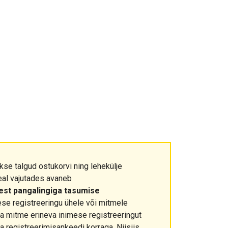
kse talgud ostukorvi ning lehekülje
eal vajutades avaneb
eest pangalingiga tasumise
ese registreeringu ühele või mitmele
ada mitme erineva inimese registreeringut
ja registreerimisankeedi korraga. Niisiis