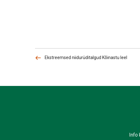
Ekstreemsed niidurüditalgud Kõinastu leel
Info 