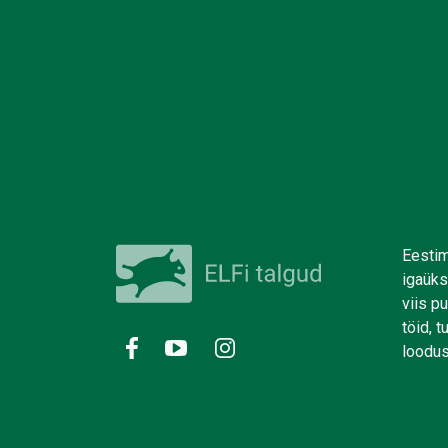
Eestim
igaüks
viis p
töid, 
loodus