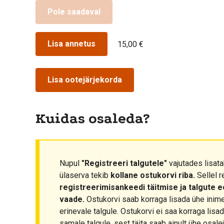
Pole saadaval
Lisa annetus
15,00 €
Lisa ootejärjekorda
Kuidas osaleda?
Nupul
"Registreeri talgutele"
vajutades lisata
ülaserva tekib
kollane ostukorvi riba.
Sellel r
registreerimisankeedi täitmise ja talgute 
vaade.
Ostukorvi saab korraga lisada ühe inim
erinevale talgule. Ostukorvi ei saa korraga lis
samale talgule, sest täita saab ainult ühe osale