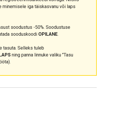
e minemisele iga täiskasvanu või laps
asust soodustus -50%. Soodustuse
sutada sooduskoodi
OPILANE
.
 tasuta. Selleks tuleb
LAPS
ning panna linnuke valiku "Tasu
ööta).