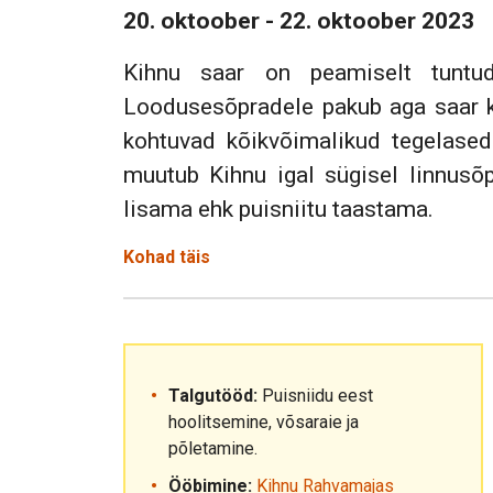
20. oktoober - 22. oktoober 2023
Kihnu saar on peamiselt tuntud 
Loodusesõpradele pakub aga saar ka
kohtuvad kõikvõimalikud tegelased
muutub Kihnu igal sügisel linnusõp
lisama ehk puisniitu taastama.
Kohad täis
Talgutööd:
Puisniidu eest
hoolitsemine, võsaraie ja
põletamine.
Ööbimine:
Kihnu Rahvamajas