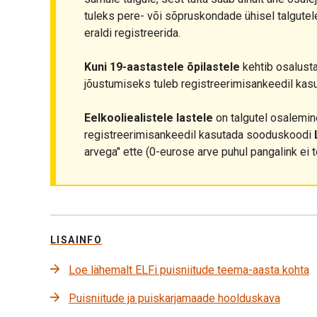
tuleks pere- või sõpruskondade ühisel talgutel
eraldi registreerida.
Kuni 19-aastastele õpilastele
kehtib osalust
jõustumiseks tuleb registreerimisankeedil ka
Eelkooliealistele lastele
on talgutel osalemine
registreerimisankeedil kasutada sooduskoodi
arvega" ette (0-eurose arve puhul pangalink ei t
LISAINFO
Loe lähemalt ELFi puisniitude teema-aasta kohta
Puisniitude ja puiskarjamaade hoolduskava