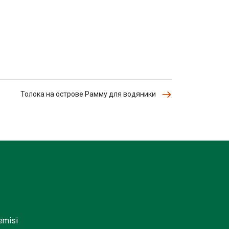
Толока на острове Рамму для водяники
lemisi