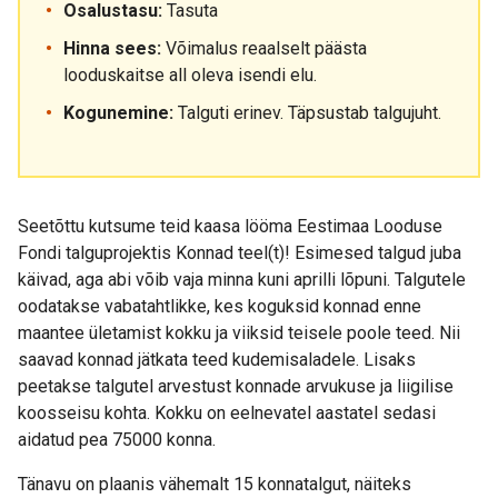
Osalustasu:
Tasuta
Hinna sees:
Võimalus reaalselt päästa
looduskaitse all oleva isendi elu.
Kogunemine:
Talguti erinev. Täpsustab talgujuht.
Seetõttu kutsume teid kaasa lööma Eestimaa Looduse
Fondi talguprojektis Konnad teel(t)! Esimesed talgud juba
käivad, aga abi võib vaja minna kuni aprilli lõpuni. Talgutele
oodatakse vabatahtlikke, kes koguksid konnad enne
maantee ületamist kokku ja viiksid teisele poole teed. Nii
saavad konnad jätkata teed kudemisaladele. Lisaks
peetakse talgutel arvestust konnade arvukuse ja liigilise
koosseisu kohta. Kokku on eelnevatel aastatel sedasi
aidatud pea 75000 konna.
Tänavu on plaanis vähemalt 15 konnatalgut, näiteks