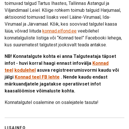
toimuvad talgud Tartus Ihastes, Tallinnas Astangul ja
Viljandimaal Leiel. Kõige rohkem toimub talguid Harjumaal,
aktsioonid toimuvad lisaks veel Lääne-Virumaal, Ida-
Virumaal ja Järvamaal. Kõik, kes soovivad talgutel kaasa
lüüa, võivad liituda
konnad.elfond.ee
veebilehel
konnatalguliste listiga või “Konnad teel” Facebooki lehega,
kus suurematest talgutest jooksvalt teada antakse.
NB! Konnatalgute kohta ei anna Talguteataja täpset
infot - huvi korral haagi ennast infovälja
Konnad
teel
kodulehel
asuva registreerumisvormi kaudu või
jälgi
Konnad teel FB lehte
. Nende kaudu endast
märkuandjatele jagatakse operatiivset infot
kaasalöömise võimaluste kohta.
Konnatalgutel osalemine on osalejatele tasuta!
LISAINFO