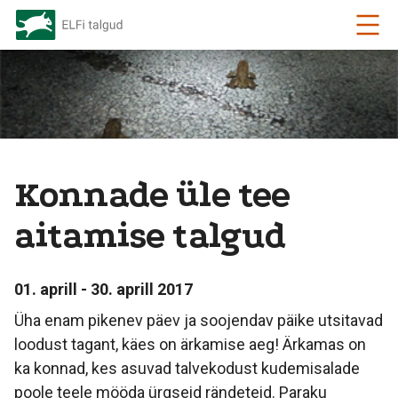
Konnade üle tee
aitamise talgud
01. aprill - 30. aprill 2017
Üha enam pikenev päev ja soojendav päike utsitavad
loodust tagant, käes on ärkamise aeg! Ärkamas on
ka konnad, kes asuvad talvekodust kudemisalade
poole teele mööda ürgseid rändeteid. Paraku