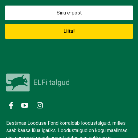
Eestimaa Looduse Fond korraldab loodustalguid, milles
saab kaasa lüüa igaüks. Loodustalgud on kogu maailmas
üha suuremat populaarsust võitev viis puhkuse ja