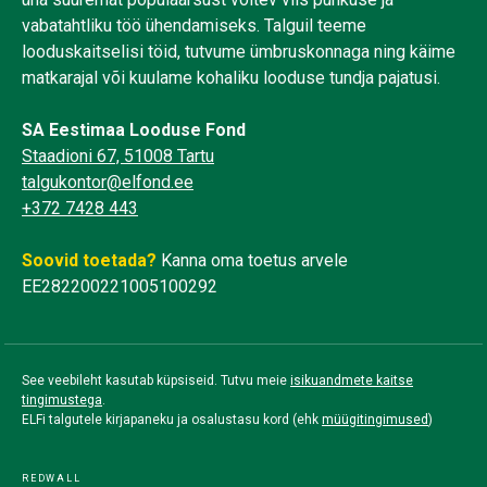
vabatahtliku töö ühendamiseks. Talguil teeme
looduskaitselisi töid, tutvume ümbruskonnaga ning käime
matkarajal või kuulame kohaliku looduse tundja pajatusi.
SA Eestimaa Looduse Fond
Staadioni 67, 51008 Tartu
talgukontor@elfond.ee
+372 7428 443
Soovid toetada?
Kanna oma toetus arvele
EE282200221005100292
See veebileht kasutab küpsiseid. Tutvu meie
isikuandmete kaitse
tingimustega
.
ELFi talgutele kirjapaneku ja osalustasu kord (ehk
müügitingimused
)
REDWALL