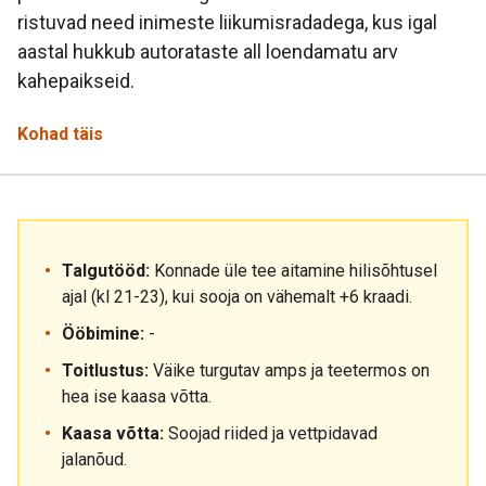
ristuvad need inimeste liikumisradadega, kus igal
aastal hukkub autorataste all loendamatu arv
kahepaikseid.
Kohad täis
Talgutööd:
Konnade üle tee aitamine hilisõhtusel
ajal (kl 21-23), kui sooja on vähemalt +6 kraadi.
Ööbimine:
-
Toitlustus:
Väike turgutav amps ja teetermos on
hea ise kaasa võtta.
Kaasa võtta:
Soojad riided ja vettpidavad
jalanõud.