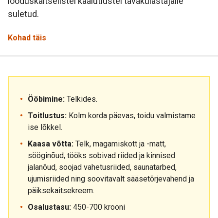
looduskaitselistel kaalutlustel tavakülastajaile
suletud.
Kohad täis
Ööbimine:
Telkides.
Toitlustus:
Kolm korda päevas, toidu valmistame
ise lõkkel.
Kaasa võtta:
Telk, magamiskott ja -matt,
sööginõud, tööks sobivad riided ja kinnised
jalanõud, soojad vahetusriided, saunatarbed,
ujumisriided ning soovitavalt sääsetõrjevahend ja
päiksekaitsekreem.
Osalustasu:
450-700 krooni