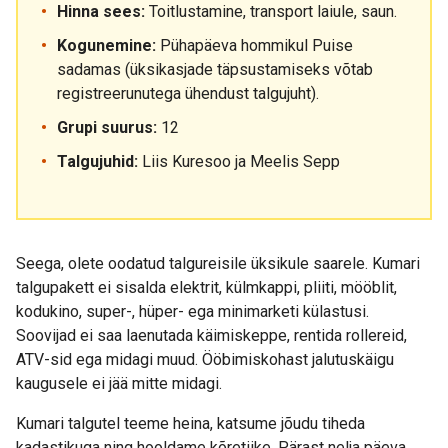
Hinna sees:
Toitlustamine, transport laiule, saun.
Kogunemine:
Pühapäeva hommikul Puise
sadamas (üksikasjade täpsustamiseks võtab
registreerunutega ühendust talgujuht).
Grupi suurus:
12
Talgujuhid:
Liis Kuresoo ja Meelis Sepp
Seega, olete oodatud talgureisile üksikule saarele. Kumari
talgupakett ei sisalda elektrit, külmkappi, pliiti, mööblit,
kodukino, super-, hüper- ega minimarketi külastusi.
Soovijad ei saa laenutada käimiskeppe, rentida rollereid,
ATV-sid ega midagi muud. Ööbimiskohast jalutuskäigu
kaugusele ei jää mitte midagi.
Kumari talgutel teeme heina, katsume jõudu tiheda
kadastikuga ning hooldame kõretiike. Pärast nelja päeva