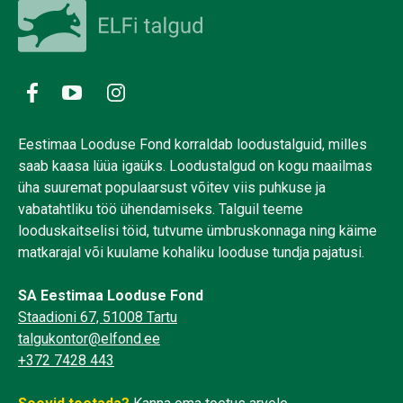
Eestimaa Looduse Fond korraldab loodustalguid, milles
saab kaasa lüüa igaüks. Loodustalgud on kogu maailmas
üha suuremat populaarsust võitev viis puhkuse ja
vabatahtliku töö ühendamiseks. Talguil teeme
looduskaitselisi töid, tutvume ümbruskonnaga ning käime
matkarajal või kuulame kohaliku looduse tundja pajatusi.
SA Eestimaa Looduse Fond
Staadioni 67, 51008 Tartu
talgukontor@elfond.ee
+372 7428 443