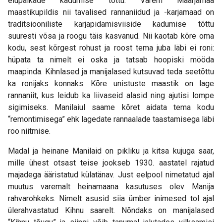
elupaikade kadumise tõttu. Varem Maarjamaa
maastikupildis nii tavalised rannaniidud ja -karjamaad on
traditsiooniliste karjapidamisviiside kadumise tõttu
suuresti võsa ja roogu täis kasvanud. Nii kaotab kõre oma
kodu, sest kõrgest rohust ja roost tema juba läbi ei roni:
hüpata ta nimelt ei oska ja tatsab hoopiski mööda
maapinda. Kihnlased ja manijalased kutsuvad teda seetõttu
ka ronijaks konnaks. Kõre unistuste maastik on lage
rannaniit, kus leidub ka liivaseid alasid ning ajutisi lompe
sigimiseks. Manilaiul saame kõret aidata tema kodu
“remontimisega” ehk lagedate rannaalade taastamisega läbi
roo niitmise.
Madal ja heinane Manilaid on pikliku ja kitsa kujuga saar,
mille ühest otsast teise jookseb 1930. aastatel rajatud
majadega ääristatud külatänav. Just eelpool nimetatud ajal
muutus varemalt heinamaana kasutuses olev Manija
rahvarohkeks. Nimelt asusid siia ümber inimesed tol ajal
ülerahvastatud Kihnu saarelt. Nõndaks on manijalased