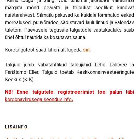
“Kihnu tõugu” ja siingi võib tanumal jalutades vilksamisi
märgata mõnd pearätti ja triibulist seelikut kandvat
naisterahvast. Silmailu pakuvad ka kaldale tõmmatud eakad
merealused, puuvõrades sädistavad laululinnud ja valendav
tuletorn. Päevasele tegusale talgutööle vastukaaluks saab
ühel õhtul nautida ka kosutavat sauna.
Kõretalgutest saad lähemalt lugeda
siit
.
Talguid juhib vabatahtlikud talgujuhid Leho Lahtvee ja
Farištamo Eller. Talguid toetab Keskkonnainvesteeringute
Keskus (KIK).
NB! Enne talgutele registreerimist loe palun läbi
koroonaviirusega seonduv info
.
LISAINFO