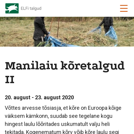
Manilaiu kõretalgud
II
20. august - 23. august 2020
Võttes arvesse tõsiasja, et kõre on Euroopa kõige
väiksem kärnkonn, suudab see tegelane kogu
hingest laulu lõõritades uskumatult valju heli
tekitada. Kogenematum kõrv võib kõre laulu segi