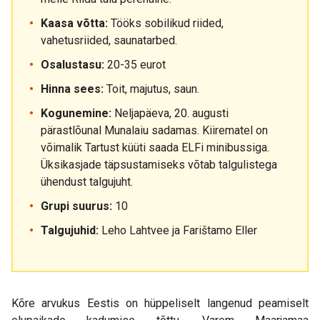
Kaasa võtta:
Tööks sobilikud riided,
vahetusriided, saunatarbed.
Osalustasu:
20-35 eurot
Hinna sees:
Toit, majutus, saun.
Kogunemine:
Neljapäeva, 20. augusti
pärastlõunal Munalaiu sadamas. Kiirematel on
võimalik Tartust küüti saada ELFi minibussiga.
Üksikasjade täpsustamiseks võtab talgulistega
ühendust talgujuht.
Grupi suurus:
10
Talgujuhid:
Leho Lahtvee ja Farištamo Eller
Kõre arvukus Eestis on hüppeliselt langenud peamiselt