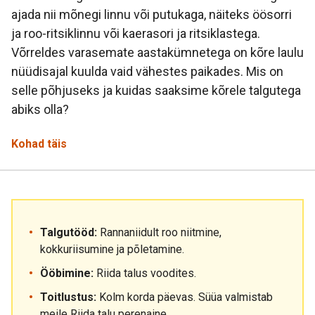
ajada nii mõnegi linnu või putukaga, näiteks öösorri
ja roo-ritsiklinnu või kaerasori ja ritsiklastega.
Võrreldes varasemate aastakümnetega on kõre laulu
nüüdisajal kuulda vaid vähestes paikades. Mis on
selle põhjuseks ja kuidas saaksime kõrele talgutega
abiks olla?
Kohad täis
Talgutööd:
Rannaniidult roo niitmine,
kokkuriisumine ja põletamine.
Ööbimine:
Riida talus voodites.
Toitlustus:
Kolm korda päevas. Süüa valmistab
meile Riida talu perenaine.