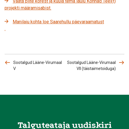
Vaata pilte kõrest ja kuula tema laulu Konnad Teel(t)
projekti määramisabist.
Manilaiu kohta loe Saarehullu päevaraamatust
.
Sootalgud Lääne-Virumaal
Sootalgud Lääne-Virumaal
V
VII (täistaimetoiduga)
Talguteataja uudiskiri