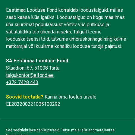
Eestimaa Looduse Fond korraldab loodustalguid, milles
saab kaasa lüüa igaüks. Loodustalgud on kogu maailmas
üha suuremat populaarsust võitev viis puhkuse ja
vabatahtliku töö ühendamiseks. Talguil teeme
looduskaitselisi töid, tutvume ümbruskonnaga ning käime
matkarajal või kuulame kohaliku looduse tundja pajatusi.
SA Eestimaa Looduse Fond
Staadioni 67, 51008 Tartu
talgukontor@elfond.ee
+372 7428 443
Soovid toetada?
Kanna oma toetus arvele
EE282200221005100292
See veebileht kasutab küpsiseid. Tutvu meie
isikuandmete kaitse