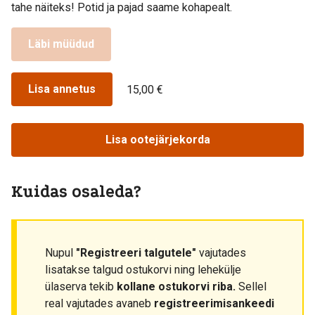
tahe näiteks! Potid ja pajad saame kohapealt.
Läbi müüdud
Lisa annetus
15,00 €
Lisa ootejärjekorda
Kuidas osaleda?
Nupul
"Registreeri talgutele"
vajutades
lisatakse talgud ostukorvi ning lehekülje
ülaserva tekib
kollane ostukorvi riba.
Sellel
real vajutades avaneb
registreerimisankeedi