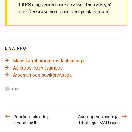
LAPS
ning panna linnuke valiku "Tasu arvega"
ette (0-eurose arve puhul pangalink ei tööta).
LISAINFO
Maasika-rabarbrimoos tähtaniisiga
Aprikoosi-kõrvitsamoos
Arooniamoos suvikõrvitsaga
moos
Penijõe vooluvete ja
Asupi oja vooluvete ja
luhatalgud II
luhatalgud MAFFi ajal