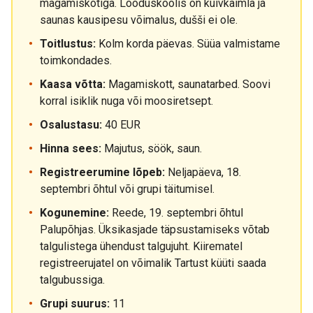
magamiskotiga. Looduskoolis on kuivkäimla ja
saunas kausipesu võimalus, dušši ei ole.
Toitlustus:
Kolm korda päevas. Süüa valmistame
toimkondades.
Kaasa võtta:
Magamiskott, saunatarbed. Soovi
korral isiklik nuga või moosiretsept.
Osalustasu:
40 EUR
Hinna sees:
Majutus, söök, saun.
Registreerumine lõpeb:
Neljapäeva, 18.
septembri õhtul või grupi täitumisel.
Kogunemine:
Reede, 19. septembri õhtul
Palupõhjas. Üksikasjade täpsustamiseks võtab
talgulistega ühendust talgujuht. Kiirematel
registreerujatel on võimalik Tartust küüti saada
talgubussiga.
Grupi suurus:
11