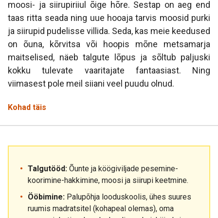
moosi- ja siirupiriiul õige hõre. Sestap on aeg end
taas ritta seada ning uue hooaja tarvis moosid purki
ja siirupid pudelisse villida. Seda, kas meie keedused
on õuna, kõrvitsa või hoopis mõne metsamarja
maitselised, näeb talgute lõpus ja sõltub paljuski
kokku tulevate vaaritajate fantaasiast. Ning
viimasest pole meil siiani veel puudu olnud.
Kohad täis
Talgutööd:
Õunte ja köögiviljade pesemine-
koorimine-hakkimine, moosi ja siirupi keetmine.
Ööbimine:
Palupõhja looduskoolis, ühes suures
ruumis madratsitel (kohapeal olemas), oma