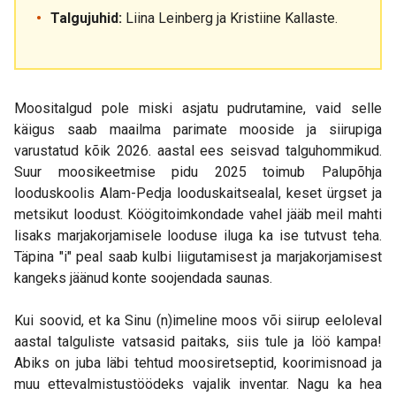
Talgujuhid:
Liina Leinberg ja Kristiine Kallaste.
Moositalgud pole miski asjatu pudrutamine, vaid selle
käigus saab maailma parimate mooside ja siirupiga
varustatud kõik 2026. aastal ees seisvad talguhommikud.
Suur moosikeetmise pidu 2025 toimub Palupõhja
looduskoolis Alam-Pedja looduskaitsealal, keset ürgset ja
metsikut loodust. Köögitoimkondade vahel jääb meil mahti
lisaks marjakorjamisele looduse iluga ka ise tutvust teha.
Täpina "i" peal saab kulbi liigutamisest ja marjakorjamisest
kangeks jäänud konte soojendada saunas.
Kui soovid, et ka Sinu (n)imeline moos või siirup eeloleval
aastal talguliste vatsasid paitaks, siis tule ja löö kampa!
Abiks on juba läbi tehtud moosiretseptid, koorimisnoad ja
muu ettevalmistustöödeks vajalik inventar. Nagu ka hea