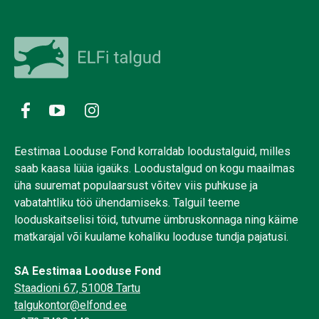
Eestimaa Looduse Fond korraldab loodustalguid, milles
saab kaasa lüüa igaüks. Loodustalgud on kogu maailmas
üha suuremat populaarsust võitev viis puhkuse ja
vabatahtliku töö ühendamiseks. Talguil teeme
looduskaitselisi töid, tutvume ümbruskonnaga ning käime
matkarajal või kuulame kohaliku looduse tundja pajatusi.
SA Eestimaa Looduse Fond
Staadioni 67, 51008 Tartu
talgukontor@elfond.ee