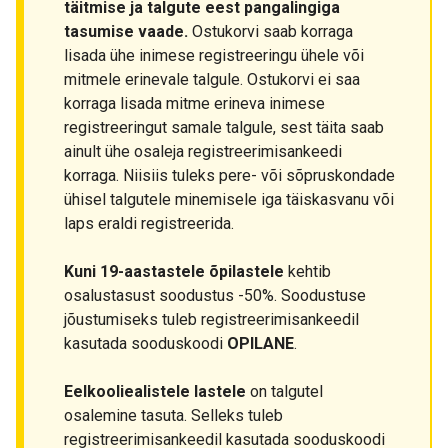
täitmise ja talgute eest pangalingiga
tasumise vaade.
Ostukorvi saab korraga
lisada ühe inimese registreeringu ühele või
mitmele erinevale talgule. Ostukorvi ei saa
korraga lisada mitme erineva inimese
registreeringut samale talgule, sest täita saab
ainult ühe osaleja registreerimisankeedi
korraga. Niisiis tuleks pere- või sõpruskondade
ühisel talgutele minemisele iga täiskasvanu või
laps eraldi registreerida.
Kuni 19-aastastele õpilastele
kehtib
osalustasust soodustus -50%. Soodustuse
jõustumiseks tuleb registreerimisankeedil
kasutada sooduskoodi
OPILANE
.
Eelkooliealistele lastele
on talgutel
osalemine tasuta. Selleks tuleb
registreerimisankeedil kasutada sooduskoodi