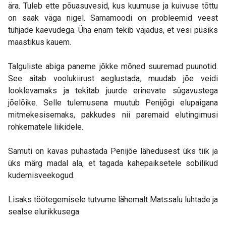
ära. Tuleb ette põuasuvesid, kus kuumuse ja kuivuse tõttu
on saak väga nigel. Samamoodi on probleemid veest
tühjade kaevudega. Üha enam tekib vajadus, et vesi püsiks
maastikus kauem.
Talguliste abiga paneme jõkke mõned suuremad puunotid.
See aitab voolukiirust aeglustada, muudab jõe veidi
looklevamaks ja tekitab juurde erinevate sügavustega
jõelõike. Selle tulemusena muutub Penijõgi elupaigana
mitmekesisemaks, pakkudes nii paremaid elutingimusi
rohkematele liikidele.
Samuti on kavas puhastada Penijõe lähedusest üks tiik ja
üks märg madal ala, et tagada kahepaiksetele sobilikud
kudemisveekogud.
Lisaks töötegemisele tutvume lähemalt Matssalu luhtade ja
sealse elurikkusega.