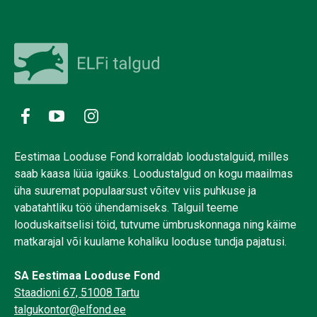
Eestimaa Looduse Fond korraldab loodustalguid, milles
saab kaasa lüüa igaüks. Loodustalgud on kogu maailmas
üha suuremat populaarsust võitev viis puhkuse ja
vabatahtliku töö ühendamiseks. Talguil teeme
looduskaitselisi töid, tutvume ümbruskonnaga ning käime
matkarajal või kuulame kohaliku looduse tundja pajatusi.
SA Eestimaa Looduse Fond
Staadioni 67, 51008 Tartu
talgukontor@elfond.ee