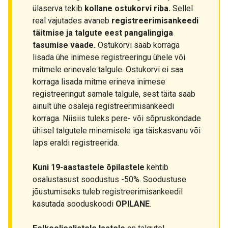
ülaserva tekib
kollane ostukorvi riba.
Sellel
real vajutades avaneb
registreerimisankeedi
täitmise ja talgute eest pangalingiga
tasumise vaade.
Ostukorvi saab korraga
lisada ühe inimese registreeringu ühele või
mitmele erinevale talgule. Ostukorvi ei saa
korraga lisada mitme erineva inimese
registreeringut samale talgule, sest täita saab
ainult ühe osaleja registreerimisankeedi
korraga. Niisiis tuleks pere- või sõpruskondade
ühisel talgutele minemisele iga täiskasvanu või
laps eraldi registreerida.
Kuni 19-aastastele õpilastele
kehtib
osalustasust soodustus -50%. Soodustuse
jõustumiseks tuleb registreerimisankeedil
kasutada sooduskoodi
OPILANE
.