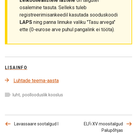
Eelkooliealistele lastele
on talgutel
osalemine tasuta. Selleks tuleb
registreerimisankeedil kasutada sooduskoodi
LAPS
ning panna linnuke valiku "Tasu arvega"
ette (0-eurose arve puhul pangalink ei tööta).
LISAINFO
Luhtade teema-aasta
luht
,
poollooduslik kooslus
Lavassaare sootalgud I
ELFi XV moositalgud
Palupõhjas