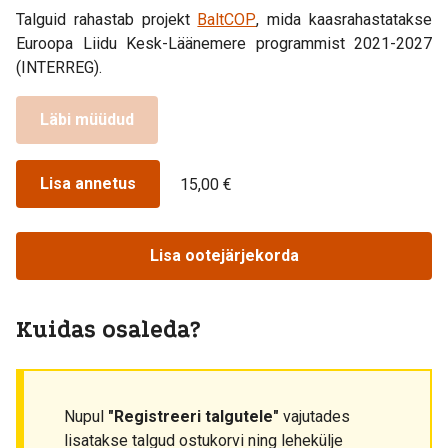
Talguid rahastab projekt
BaltCOP
, mida kaasrahastatakse
Euroopa Liidu Kesk-Läänemere programmist 2021-2027
(INTERREG).
Läbi müüdud
Lisa annetus
15,00 €
Lisa ootejärjekorda
Kuidas osaleda?
Nupul
"Registreeri talgutele"
vajutades
lisatakse talgud ostukorvi ning lehekülje