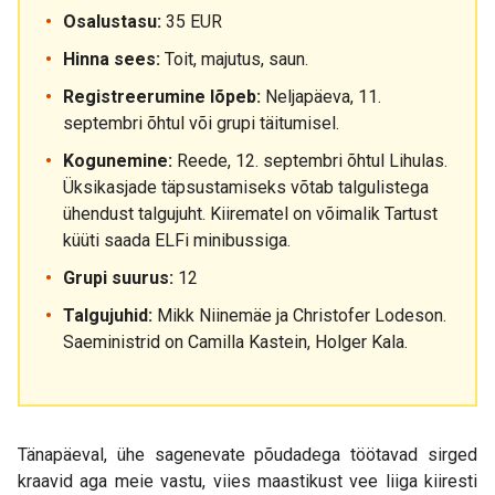
Osalustasu:
35 EUR
Hinna sees:
Toit, majutus, saun.
Registreerumine lõpeb:
Neljapäeva, 11.
septembri õhtul või grupi täitumisel.
Kogunemine:
Reede, 12. septembri õhtul Lihulas.
Üksikasjade täpsustamiseks võtab talgulistega
ühendust talgujuht. Kiirematel on võimalik Tartust
küüti saada ELFi minibussiga.
Grupi suurus:
12
Talgujuhid:
Mikk Niinemäe ja Christofer Lodeson.
Saeministrid on Camilla Kastein, Holger Kala.
Tänapäeval, ühe sagenevate põudadega töötavad sirged
kraavid aga meie vastu, viies maastikust vee liiga kiiresti