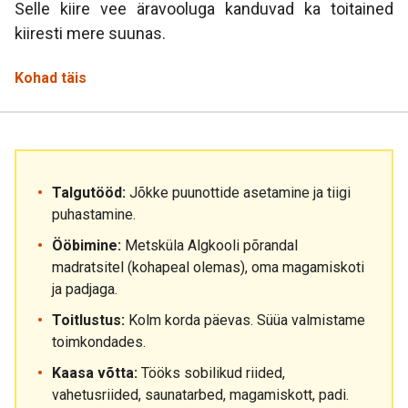
Selle kiire vee äravooluga kanduvad ka toitained
kiiresti mere suunas.
Kohad täis
Talgutööd:
Jõkke puunottide asetamine ja tiigi
puhastamine.
Ööbimine:
Metsküla Algkooli põrandal
madratsitel (kohapeal olemas), oma magamiskoti
ja padjaga.
Toitlustus:
Kolm korda päevas. Süüa valmistame
toimkondades.
Kaasa võtta:
Tööks sobilikud riided,
vahetusriided, saunatarbed, magamiskott, padi.