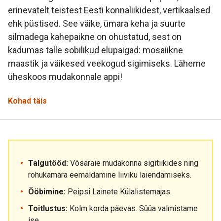
erinevatelt teistest Eesti konnaliikidest, vertikaalsed
ehk püstised. See väike, ümara keha ja suurte
silmadega kahepaikne on ohustatud, sest on
kadumas talle sobilikud elupaigad: mosaiikne
maastik ja väikesed veekogud sigimiseks. Läheme
üheskoos mudakonnale appi!
Kohad täis
Talgutööd:
Võsaraie mudakonna sigitiikides ning
rohukamara eemaldamine liiviku laiendamiseks.
Ööbimine:
Peipsi Lainete Külalistemajas.
Toitlustus:
Kolm korda päevas. Süüa valmistame
ise.