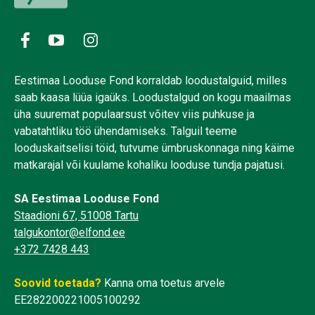
Eestimaa Looduse Fond korraldab loodustalguid, milles
saab kaasa lüüa igaüks. Loodustalgud on kogu maailmas
üha suuremat populaarsust võitev viis puhkuse ja
vabatahtliku töö ühendamiseks. Talguil teeme
looduskaitselisi töid, tutvume ümbruskonnaga ning käime
matkarajal või kuulame kohaliku looduse tundja pajatusi.
SA Eestimaa Looduse Fond
Staadioni 67, 51008 Tartu
talgukontor@elfond.ee
+372 7428 443
Soovid toetada?
Kanna oma toetus arvele
EE282200221005100292