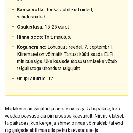
Kaasa võtta:
Tööks sobilikud riided,
vahetusriided.
Osalustasu:
15-25 eurot
Hinna sees:
Toit, majutus.
Kogunemine:
Lohusuus reedel, 7. septembril.
Kiirematel on võimalik Tartust küüti saada ELFi
minibussiga. Üksikasjade täpsustamiseks võtab
talgulistega ühendust talgujuht.
Grupi suurus:
12
Mudakonn on varjatud ja öise eluviisiga kahepaikne, kes
veedab päevase aja pinnasesse kaevunult. Niisiis elutseb
ta paikades, kus kerge ja sõmer pinnas võimaldab tal end
tagajalgade abil maa alla peitu kaevata: aia- ja