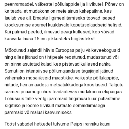
peenramaadel, väikestel põllulappidel ja liivikutel. Põnev on
ka teada, et mudakonn on meie ainus kahepaikne, kes
laulab vee all. Emaste ligimeelitamiseks toovad isased
krooksumise asemel kuuldavale koputuselaadseid helisid.
Kui pulmad peetud, ilmuvad peagi kullesed, kes võivad
kasvada lausa 15 cm pikkusteks hiiglasteks!
Möödunud sajandil hävis Euroopas palju väikeveekogusid
ning alles jäänud on tihtipeale reostunud, mudastunud või
on sinna asutatud kalad, kes pistavad kullesed nahka.
Samuti on intensiivse põllumajanduse tagajärjel jäänud
vähemaks mosaiikseid maastikke: väikeste põllulappide,
niitude, heinamaade ja metsatukkadega koosluseid. Talgute
raames püüamegi ühes teadaolevas mudakonna elupaigas
Lohusuus talle veelgi paremaid tingimusi luua: puhastame
sigitiike ja loome liivikult mätaste eemaldamisega
paremaid võimalusi kaevumiseks.
Tööst vabadel hetkedel tutvume Peipsi ranniku kauni