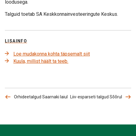
loodusega.
Talguid toetab SA Keskkonnainvesteeringute Keskus.
LISAINFO
Loe mudakonna kohta täpsemalt siit
Kuula, millist häält ta teeb.
Orhideetalgud Saarnaki laiul
Liiv-esparseti talgud Sõõrul