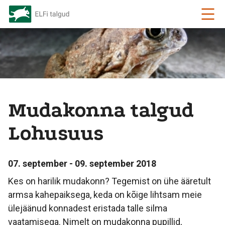
Mudakonna talgud
Lohusuus
07. september - 09. september 2018
Kes on harilik mudakonn? Tegemist on ühe ääretult
armsa kahepaiksega, keda on kõige lihtsam meie
ülejäänud konnadest eristada talle silma
vaatamisega. Nimelt on mudakonna pupillid,