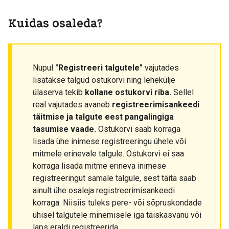
Kuidas osaleda?
Nupul
"Registreeri talgutele"
vajutades
lisatakse talgud ostukorvi ning lehekülje
ülaserva tekib
kollane ostukorvi riba.
Sellel
real vajutades avaneb
registreerimisankeedi
täitmise ja talgute eest pangalingiga
tasumise vaade.
Ostukorvi saab korraga
lisada ühe inimese registreeringu ühele või
mitmele erinevale talgule. Ostukorvi ei saa
korraga lisada mitme erineva inimese
registreeringut samale talgule, sest täita saab
ainult ühe osaleja registreerimisankeedi
korraga. Niisiis tuleks pere- või sõpruskondade
ühisel talgutele minemisele iga täiskasvanu või
laps eraldi registreerida.