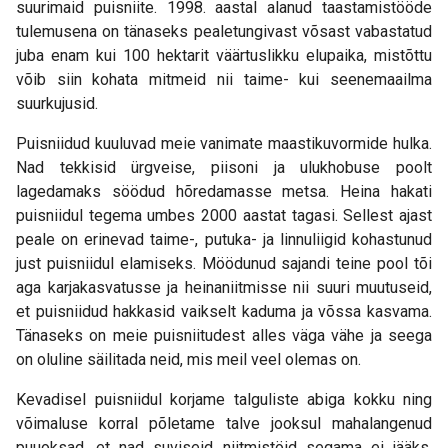
suurimaid puisniite. 1998. aastal alanud taastamistööde
tulemusena on tänaseks pealetungivast võsast vabastatud
juba enam kui 100 hektarit väärtuslikku elupaika, mistõttu
võib siin kohata mitmeid nii taime- kui seenemaailma
suurkujusid.
Puisniidud kuuluvad meie vanimate maastikuvormide hulka.
Nad tekkisid ürgveise, piisoni ja ulukhobuse poolt
lagedamaks söödud hõredamasse metsa. Heina hakati
puisniidul tegema umbes 2000 aastat tagasi. Sellest ajast
peale on erinevad taime-, putuka- ja linnuliigid kohastunud
just puisniidul elamiseks. Möödunud sajandi teine pool tõi
aga karjakasvatusse ja heinaniitmisse nii suuri muutuseid,
et puisniidud hakkasid vaikselt kaduma ja võssa kasvama.
Tänaseks on meie puisniitudest alles väga vähe ja seega
on oluline säilitada neid, mis meil veel olemas on.
Kevadisel puisniidul korjame talguliste abiga kokku ning
võimaluse korral põletame talve jooksul mahalangenud
puuoksad, et nad suviseid niitmistöid segama ei jääks.