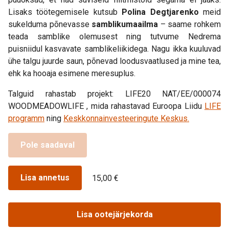
Lisaks töötegemisele kutsub
Polina Degtjarenko
meid
sukelduma põnevasse
samblikumaailma
– saame rohkem
teada samblike olemusest ning tutvume Nedrema
puisniidul kasvavate samblikeliikidega. Nagu ikka kuuluvad
ühe talgu juurde saun, põnevad loodusvaatlused ja mine tea,
ehk ka hooaja esimene meresuplus.
Talguid rahastab projekt: LIFE20 NAT/EE/000074
WOODMEADOWLIFE , mida rahastavad Euroopa Liidu
LIFE
programm
ning
Keskkonnainvesteeringute Keskus.
Pole saadaval
Lisa annetus
15,00 €
Lisa ootejärjekorda