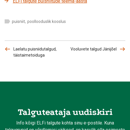
ELFi talgute puisniitude teema-aasta
puisniit
,
poollooduslik kooslus
Laelatu puisniidutalgud,
Vooluvete talgud Jänijõel
täistaimetoiduga
Talguteataja uudiskiri
Info kõigi ELFi talgute kohta sinu e-postile. Kuna
talgugrupid on võrdlemisi väiksed, on kasulik olla esimeste