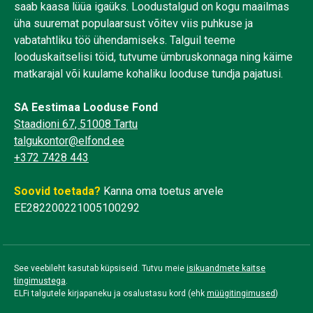
saab kaasa lüüa igaüks. Loodustalgud on kogu maailmas
üha suuremat populaarsust võitev viis puhkuse ja
vabatahtliku töö ühendamiseks. Talguil teeme
looduskaitselisi töid, tutvume ümbruskonnaga ning käime
matkarajal või kuulame kohaliku looduse tundja pajatusi.
SA Eestimaa Looduse Fond
Staadioni 67, 51008 Tartu
talgukontor@elfond.ee
+372 7428 443
Soovid toetada?
Kanna oma toetus arvele
EE282200221005100292
See veebileht kasutab küpsiseid. Tutvu meie
isikuandmete kaitse
tingimustega
.
ELFi talgutele kirjapaneku ja osalustasu kord (ehk
müügitingimused
)