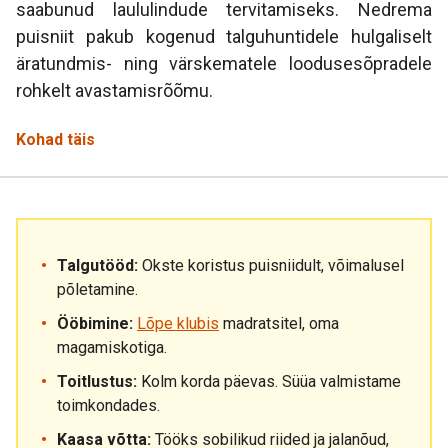
saabunud laululindude tervitamiseks.
Nedrema
puisniit pakub kogenud talguhuntidele hulgaliselt
äratundmis- ning värskematele loodusesõpradele
rohkelt avastamisrõõmu.
Kohad täis
Talgutööd:
Okste koristus puisniidult, võimalusel
põletamine.
Ööbimine:
Lõpe klubis
madratsitel, oma
magamiskotiga.
Toitlustus:
Kolm korda päevas. Süüa valmistame
toimkondades.
Kaasa võtta:
Tööks sobilikud riided ja jalanõud,