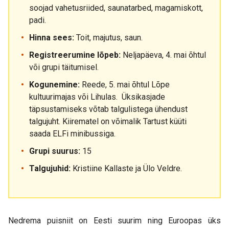
soojad vahetusriided, saunatarbed, magamiskott,
padi.
Hinna sees:
Toit, majutus, saun.
Registreerumine lõpeb:
Neljapäeva, 4. mai õhtul
või grupi täitumisel.
Kogunemine:
Reede, 5. mai õhtul Lõpe
kultuurimajas või Lihulas. Üksikasjade
täpsustamiseks võtab talgulistega ühendust
talgujuht. Kiirematel on võimalik Tartust küüti
saada ELFi minibussiga.
Grupi suurus:
15
Talgujuhid:
Kristiine Kallaste ja Ülo Veldre.
Nedrema puisniit on Eesti suurim ning Euroopas üks