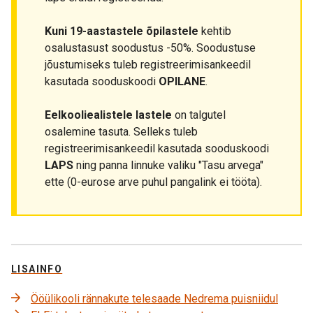
Kuni 19-aastastele õpilastele
kehtib
osalustasust soodustus -50%. Soodustuse
jõustumiseks tuleb registreerimisankeedil
kasutada sooduskoodi
OPILANE
.
Eelkooliealistele lastele
on talgutel
osalemine tasuta. Selleks tuleb
registreerimisankeedil kasutada sooduskoodi
LAPS
ning panna linnuke valiku "Tasu arvega"
ette (0-eurose arve puhul pangalink ei tööta).
LISAINFO
Ööülikooli rännakute telesaade Nedrema puisniidul