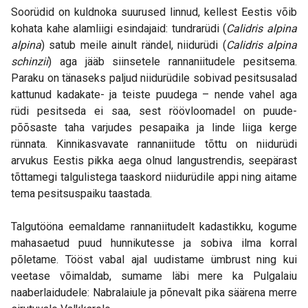
Soorüdid on kuldnoka suurused linnud, kellest Eestis võib
kohata kahe alamliigi esindajaid: tundrarüdi (
Calidris alpina
alpina
) satub meile ainult rändel, niidurüdi (
Calidris alpina
schinzii
) aga jääb siinsetele rannaniitudele pesitsema.
Paraku on tänaseks paljud niidurüdile sobivad pesitsusalad
kattunud kadakate- ja teiste puudega – nende vahel aga
rüdi pesitseda ei saa, sest röövloomadel on puude-
põõsaste taha varjudes pesapaika ja linde liiga kerge
rünnata. Kinnikasvavate rannaniitude tõttu on niidurüdi
arvukus Eestis pikka aega olnud langustrendis, seepärast
tõttamegi talgulistega taaskord niidurüdile appi ning aitame
tema pesitsuspaiku taastada.
Talgutööna eemaldame rannaniitudelt kadastikku, kogume
mahasaetud puud hunnikutesse ja sobiva ilma korral
põletame. Tööst vabal ajal uudistame ümbrust ning kui
veetase võimaldab, sumame läbi mere ka Pulgalaiu
naaberlaidudele: Nabralaiule ja põnevalt pika säärena merre