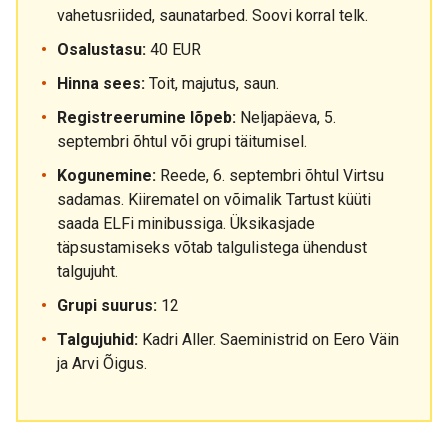
vahetusriided, saunatarbed. Soovi korral telk.
Osalustasu:
40 EUR
Hinna sees:
Toit, majutus, saun.
Registreerumine lõpeb:
Neljapäeva, 5.
septembri õhtul või grupi täitumisel.
Kogunemine:
Reede, 6. septembri õhtul Virtsu
sadamas. Kiirematel on võimalik Tartust küüti
saada ELFi minibussiga. Üksikasjade
täpsustamiseks võtab talgulistega ühendust
talgujuht.
Grupi suurus:
12
Talgujuhid:
Kadri Aller. Saeministrid on Eero Väin
ja Arvi Õigus.