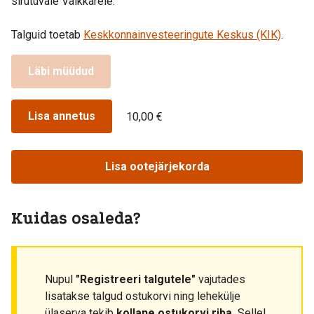
sirutuvale Valkkarele.
Talguid toetab
Keskkonnainvesteeringute Keskus (KIK)
.
Läbi müüdud
Lisa annetus
10,00 €
Lisa ootejärjekorda
Kuidas osaleda?
Nupul
"Registreeri talgutele"
vajutades
lisatakse talgud ostukorvi ning lehekülje
ülaserva tekib
kollane ostukorvi riba.
Sellel