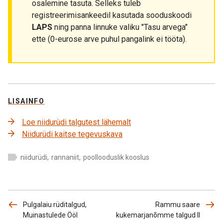
osalemine tasuta. Selleks tuleb
registreerimisankeedil kasutada sooduskoodi
LAPS
ning panna linnuke valiku "Tasu arvega"
ette (0-eurose arve puhul pangalink ei tööta).
LISAINFO
Loe niidurüdi talgutest lähemalt
Niidurüdi kaitse tegevuskava
niidurüdi
,
rannaniit
,
poollooduslik kooslus
Pulgalaiu rüditalgud,
Rammu saare
Muinastulede Ööl
kukemarjanõmme talgud II