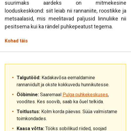
suurimaks aardeks on mitmekesine
looduskeskkond: siit leiab nii rannaniite, roostikke ja
metsaalasid, mis meelitavad paljusid linnuliike nii
pesitsema kui ka rändel puhkepeatust tegema.
Kohad täis
Talgutööd:
Kadakavõsa eemaldamine
rannaniidult ja okste kokkuvedu hunnikutesse.
Ööbimine:
Saaremaal
Pulga puhkekeskuses
,
voodites. Kes soovib, saab ka õuel telkida.
Toitlustus:
Kolm korda päevas. Süüa valmistame
toimkondades.
Kaasa võtta:
Tööks sobilikud riided, soojad