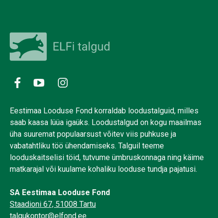
Eestimaa Looduse Fond korraldab loodustalguid, milles
saab kaasa lüüa igaüks. Loodustalgud on kogu maailmas
üha suuremat populaarsust võitev viis puhkuse ja
vabatahtliku töö ühendamiseks. Talguil teeme
looduskaitselisi töid, tutvume ümbruskonnaga ning käime
matkarajal või kuulame kohaliku looduse tundja pajatusi.
SA Eestimaa Looduse Fond
Staadioni 67, 51008 Tartu
talgukontor@elfond.ee