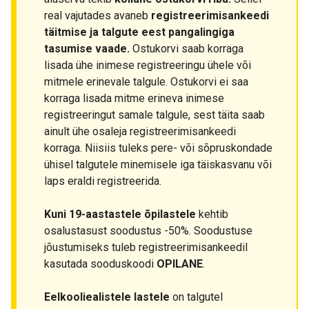
real vajutades avaneb
registreerimisankeedi
täitmise ja talgute eest pangalingiga
tasumise vaade.
Ostukorvi saab korraga
lisada ühe inimese registreeringu ühele või
mitmele erinevale talgule. Ostukorvi ei saa
korraga lisada mitme erineva inimese
registreeringut samale talgule, sest täita saab
ainult ühe osaleja registreerimisankeedi
korraga. Niisiis tuleks pere- või sõpruskondade
ühisel talgutele minemisele iga täiskasvanu või
laps eraldi registreerida.
Kuni 19-aastastele õpilastele
kehtib
osalustasust soodustus -50%. Soodustuse
jõustumiseks tuleb registreerimisankeedil
kasutada sooduskoodi
OPILANE
.
Eelkooliealistele lastele
on talgutel