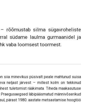
 – rõõmustab silma sügavroheliste
rral südame laulma gurmaanidel ja
 ehk vaba loomsest toormest.
on siia minevikus püsivalt peale mahtunud suisa
eva neljast järvest – millest kolm on tekkinud
hest tuletornist rääkimata. Tiheda maakasutuse
deta. Praegusaegsed läbipääsmatud männivõserikud
ksul, pärast 1980. aastate metsastamise hoogtöö