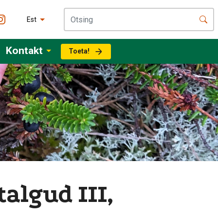
Est
Kontakt
Toeta!
lgud III,