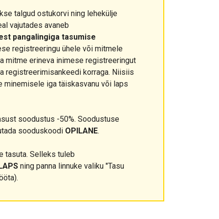
kse talgud ostukorvi ning lehekülje
eal vajutades avaneb
eest pangalingiga tasumise
ese registreeringu ühele või mitmele
ada mitme erineva inimese registreeringut
ja registreerimisankeedi korraga. Niisiis
e minemisele iga täiskasvanu või laps
asust soodustus -50%. Soodustuse
sutada sooduskoodi
OPILANE
.
 tasuta. Selleks tuleb
LAPS
ning panna linnuke valiku "Tasu
ööta).