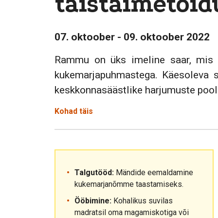
täistaimetoid
07. oktoober - 09. oktoober 2022
Rammu on üks imeline saar, mis v
kukemarjapuhmastega. Käesoleva s
keskkonnasäästlike harjumuste poold
Kohad täis
Talgutööd:
Mändide eemaldamine
kukemarjanõmme taastamiseks.
Ööbimine:
Kohalikus suvilas
madratsil oma magamiskotiga või