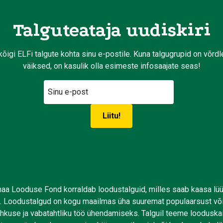
Talguteataja uudiskiri
kõigi ELFi talgute kohta sinu e-postile. Kuna talgugrupid on võrd
väiksed, on kasulik olla esimeste infosaajate seas!
aa Looduse Fond korraldab loodustalguid, milles saab kaasa lü
. Loodustalgud on kogu maailmas üha suuremat populaarsust võ
uhkuse ja vabatahtliku töö ühendamiseks. Talguil teeme looduskai