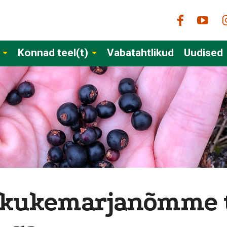
Konnad teel(t)
Vabatahtlikud
Uudised
kukemarjanõmme ta