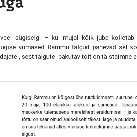
uga
eel sügiselgi – kui mujal kõik juba kolletab
ügise viimased Rammu talgud panevad sel ko
ajatel, sest talgutel pakutav toit on täistaimne
Kuigi Rammu on kõigest ühe ruutkilomeetri suurune, 
20 maja, 100 elanikku, algkool ja surnuaed. Tänapä
maakerke tulemusena merelahest eraldumisel – ja ka
tõttu on saar olnud ajalooliselt täiesti lage ja puu
on siia tekkinud alles viimase kolmekümne aasta joo
algust.