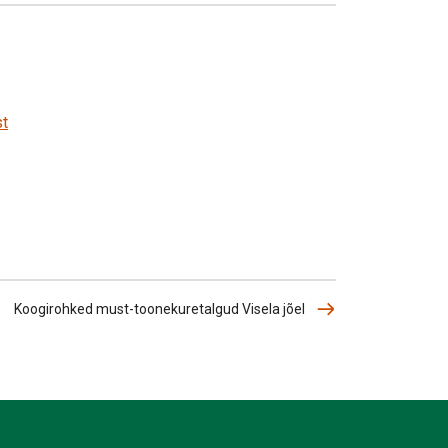
st
Koogirohked must-toonekuretalgud Visela jõel