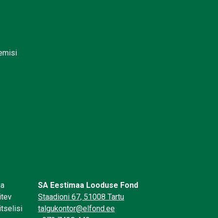
lemisi
üa
SA Eestimaa Looduse Fond
itev
Staadioni 67, 51008 Tartu
tselisi
talgukontor@elfond.ee