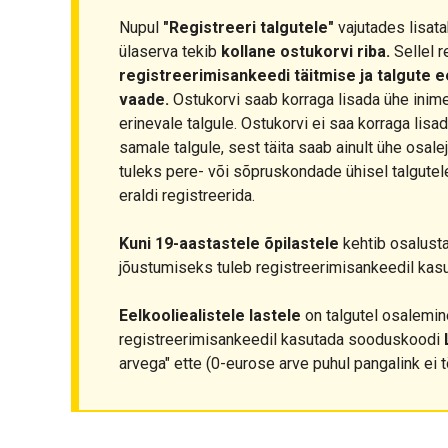
Nupul
"Registreeri talgutele"
vajutades lisata
ülaserva tekib
kollane ostukorvi riba.
Sellel r
registreerimisankeedi täitmise ja talgute 
vaade.
Ostukorvi saab korraga lisada ühe inim
erinevale talgule. Ostukorvi ei saa korraga lis
samale talgule, sest täita saab ainult ühe osale
tuleks pere- või sõpruskondade ühisel talgutel
eraldi registreerida.
Kuni 19-aastastele õpilastele
kehtib osalust
jõustumiseks tuleb registreerimisankeedil ka
Eelkooliealistele lastele
on talgutel osalemine
registreerimisankeedil kasutada sooduskoodi
arvega" ette (0-eurose arve puhul pangalink ei t