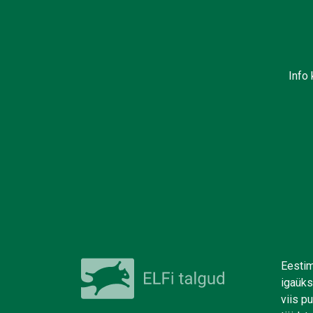
Info 
Eestim
igaüks
viis p