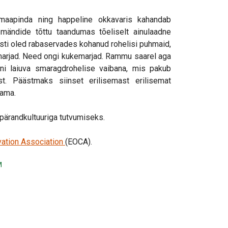
 maapinda ning happeline okkavaris kahandab
d mändide tõttu taandumas tõeliselt ainulaadne
sti oled rabaservades kohanud rohelisi puhmaid,
marjad. Need ongi kukemarjad. Rammu saarel aga
ni laiuva smaragdrohelise vaibana, mis pakub
ust. Päästmaks siinset erilisemast erilisemat
dama.
pärandkultuuriga tutvumiseks.
ation Association
(EOCA).