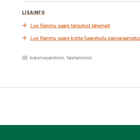
LISAINFO
Loe Rammu saare talgutest lähemalt
Loe Rammu saare kohta Saarehullu päevaraamatu
kukemarjanõmm
,
täistaimetoit