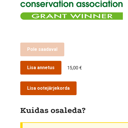
Pole saadaval
Lisa annetus
15,00 €
Lisa ootejärjekorda
Kuidas osaleda?