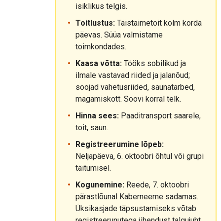
isiklikus telgis.
Toitlustus:
Täistaimetoit kolm korda
päevas. Süüa valmistame
toimkondades.
Kaasa võtta:
Tööks sobilikud ja
ilmale vastavad riided ja jalanõud;
soojad vahetusriided, saunatarbed,
magamiskott. Soovi korral telk.
Hinna sees:
Paaditransport saarele,
toit, saun.
Registreerumine lõpeb:
Neljapäeva, 6. oktoobri õhtul või grupi
täitumisel.
Kogunemine:
Reede, 7. oktoobri
pärastlõunal Kaberneeme sadamas.
Üksikasjade täpsustamiseks võtab
registreerunutega ühendust talgujuht.