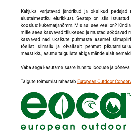
Kahjuks varjutavad jändrikud ja okslikud pedajad
alustaimestiku elurikkust. Sestap on siia istutatu
kooslus: kukemarjanõmm. Mis asi see veel on? Kindla
mille sees kasvavad tillukesed ja mustad söödavad 
kasvavad nad üksikute puhmaste asemel silmapiiri
tõelist silmailu ja oivaliselt pehmet pikutamisal
maastikku, asume talguliste abiga mände alalt eemal
Vaba aega kasutame saare hunnitu looduse ja põneva 
Talgute toimumist rahastab
European Outdoor Conserv