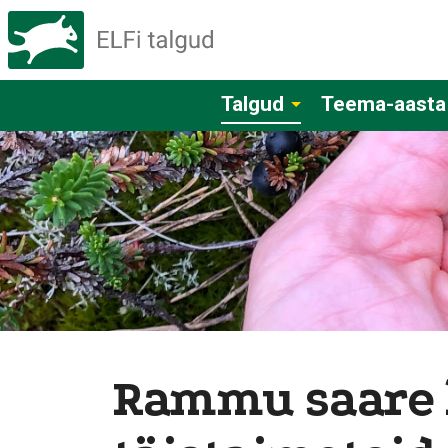
Talgud
Teema-aasta
Rammu saare 