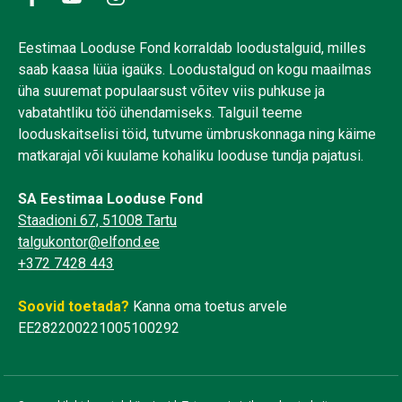
Eestimaa Looduse Fond korraldab loodustalguid, milles
saab kaasa lüüa igaüks. Loodustalgud on kogu maailmas
üha suuremat populaarsust võitev viis puhkuse ja
vabatahtliku töö ühendamiseks. Talguil teeme
looduskaitselisi töid, tutvume ümbruskonnaga ning käime
matkarajal või kuulame kohaliku looduse tundja pajatusi.
SA Eestimaa Looduse Fond
Staadioni 67, 51008 Tartu
talgukontor@elfond.ee
+372 7428 443
Soovid toetada?
Kanna oma toetus arvele
EE282200221005100292