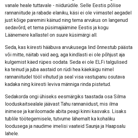
vanale heale tuttavale - niidurüdile. Selle Eestis põlise
rannaniitude ja rabade elaniku, käsi ei ole viimastel aegadel
just kõige paremini käinud ning tema arvukus on langenud
sedavõrd, et tema püsimajäämine Eestis ja kogu
Läänemere kallastel on suure küsimärgi all.
Seda, kas kiiresti hääbuva arvukusega lind õnnestub päästa
või mitte, näitab vaid aeg, aga kindlasti ei ole põhjust aja
kulgemist käed rüpes oodata. Seda ei ole ELFi talgulised
ka teinud ja juba aastaid on rüdi hea käekäigu nimel
rannaniitudel tööl vihutud ja seal visa vastupanu osutava
kadaka ning kiiresti leviva männiga rinda pistetud.
Sedakorda ongi ühiseks eesmärgiks taastada osa Silma
looduskaitsealale jäävast Tahu rannaniidust, mis ilma
inimese ja kariloomade abita peagi kinni kasvaks. Lisaks
tublile töötegemisele, tutvume lähemalt ka kohaliku
loodusega ja naudime imelisi vaateid Saunja ja Haapsalu
lahele.