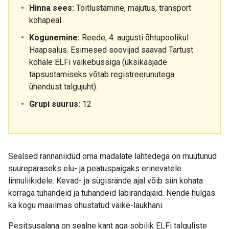
Hinna sees:
Toitlustamine, majutus, transport
kohapeal.
Kogunemine:
Reede, 4. augusti õhtupoolikul
Haapsalus. Esimesed soovijad saavad Tartust
kohale ELFi väikebussiga (üksikasjade
täpsustamiseks võtab registreerunutega
ühendust talgujuht).
Grupi suurus:
12
Sealsed rannaniidud oma madalate lahtedega on muutunud
suurepäraseks elu- ja peatuspaigaks erinevatele
linnuliikidele. Kevad- ja sügisrände ajal võib siin kohata
korraga tuhandeid ja tuhandeid läbirändajaid. Nende hulgas
ka kogu maailmas ohustatud väike-laukhani.
Pesitsusalana on sealne kant aga sobilik ELFi talguliste