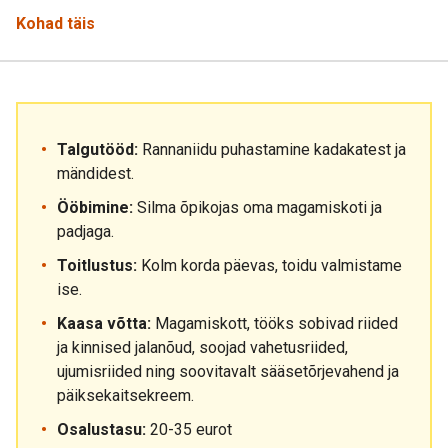
Kohad täis
Talgutööd:
Rannaniidu puhastamine kadakatest ja
mändidest.
Ööbimine:
Silma õpikojas oma magamiskoti ja
padjaga.
Toitlustus:
Kolm korda päevas, toidu valmistame
ise.
Kaasa võtta:
Magamiskott, tööks sobivad riided
ja kinnised jalanõud, soojad vahetusriided,
ujumisriided ning soovitavalt sääsetõrjevahend ja
päiksekaitsekreem.
Osalustasu:
20-35 eurot