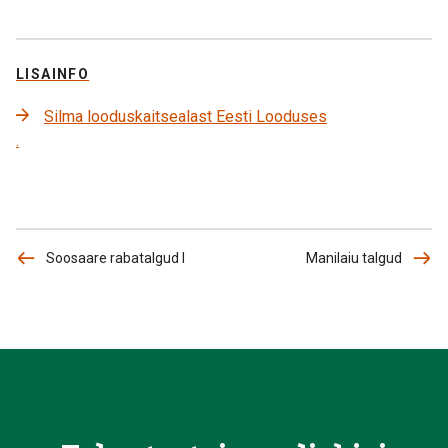
LISAINFO
Silma looduskaitsealast Eesti Looduses
.
Soosaare rabatalgud I
Manilaiu talgud