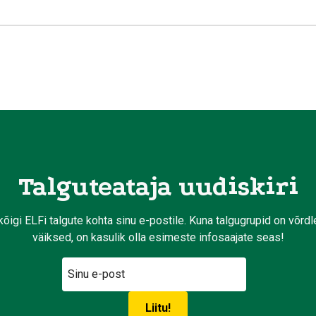
Talguteataja uudiskiri
kõigi ELFi talgute kohta sinu e-postile. Kuna talgugrupid on võrd
väiksed, on kasulik olla esimeste infosaajate seas!