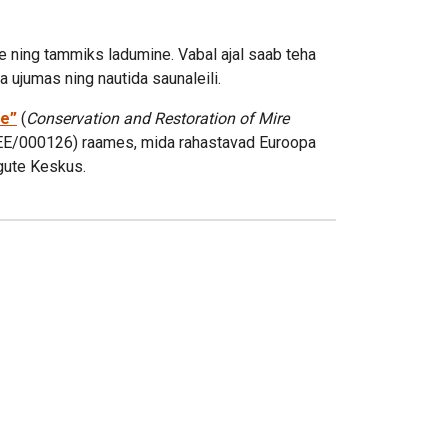
e ning tammiks ladumine. Vabal ajal saab teha
a ujumas ning nautida saunaleili.
ne”
(
Conservation and Restoration of Mire
T/EE/000126) raames, mida rahastavad Euroopa
gute Keskus.