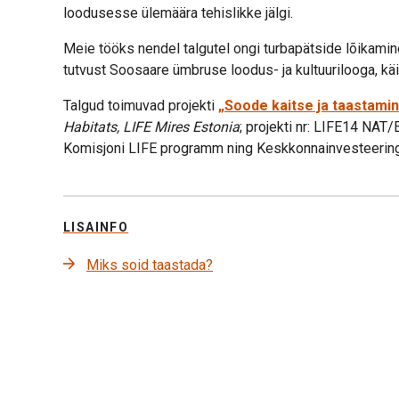
loodusesse ülemäära tehislikke jälgi.
Meie tööks nendel talgutel ongi turbapätside lõikamin
tutvust Soosaare ümbruse loodus- ja kultuurilooga, käi
Talgud toimuvad projekti
„Soode kaitse ja taastami
Habitats, LIFE Mires Estonia
; projekti nr: LIFE14 NA
Komisjoni LIFE programm ning Keskkonnainvesteerin
LISAINFO
Miks soid taastada?