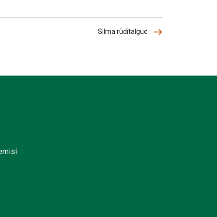
Silma rüditalgud
lemisi