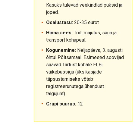
Kasuks tulevad veekindlad püksid ja
joped.
Osalustasu:
20-35 eurot
Hinna sees:
Toit, majutus, saun ja
transport kohapeal.
Kogunemine:
Neljapäeva, 3. augusti
õhtul Põltsamaal. Esimesed soovijad
saavad Tartust kohale ELFi
väikebussiga (üksikasjade
täpsustamiseks võtab
registreerunutega ühendust
talgujuht).
Grupi suurus:
12