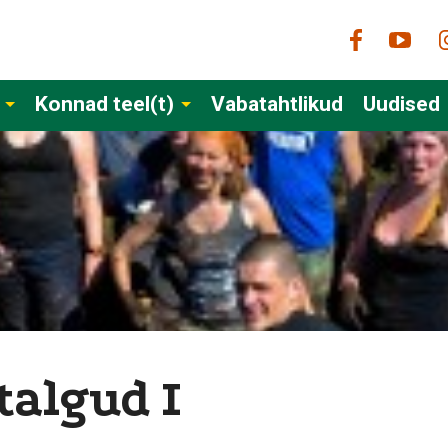
Konnad teel(t)
Vabatahtlikud
Uudised
talgud I