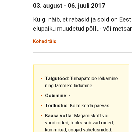
03. august - 06. juuli 2017
Kuigi näib, et rabasid ja soid on Ees
elupaiku muudetud põllu- või metsa
Kohad täis
Talgutööd:
Turbapätside lõikamine
ning tammiks ladumine.
Ööbimine:
-
Toitlustus:
Kolm korda päevas.
Kaasa võtta:
Magamiskott või
voodiriided, tööks sobivad riided,
kummikud, soojad vahetusriided.