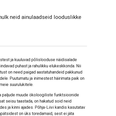
 hulk neid ainulaadseid looduslikke
test ja kuuluvad põlislooduse näidisalade
hindavad puhast ja rahulikku elukeskkonda. Nii
utust on need paigad aastatuhandeid pakkunud
dele. Puutumatu ja inimestest häirimata paik on
eie suurulukitele.
a paljude muude ökoloogiliste funktsioonide
sat seisu taastada, on hakatud soid neid
s ja kinni ajades. Põhja-Liivi kandis kasutatav
pätsidest on üks toredamaid, sest ei jäta