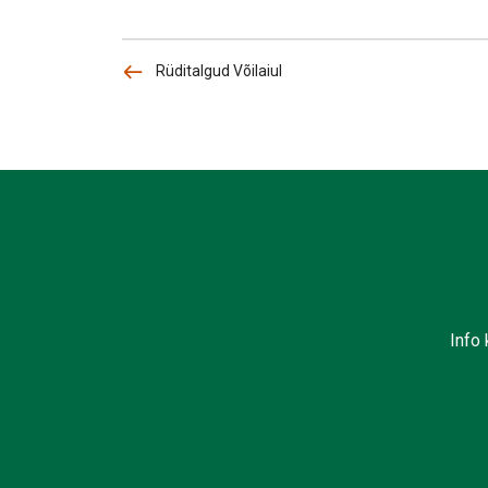
Rüditalgud Võilaiul
Info 