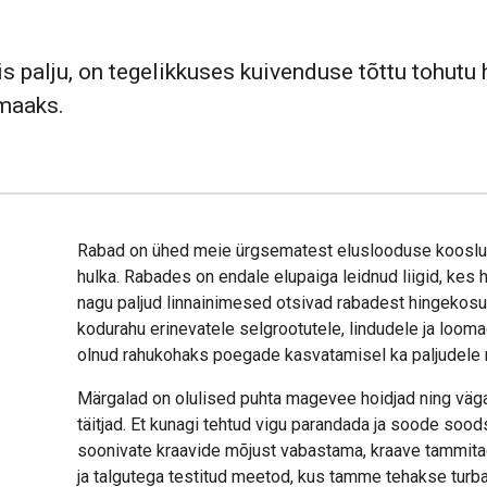
tis palju, on tegelikkuses kuivenduse tõttu tohutu
maaks.
Rabad on ühed meie ürgsematest eluslooduse kooslus
hulka. Rabades on endale elupaiga leidnud liigid, kes 
nagu paljud linnainimesed otsivad rabadest hingekos
kodurahu erinevatele selgrootutele, lindudele ja looma
olnud rahukohaks poegade kasvatamisel ka paljudele m
Märgalad on olulised puhta magevee hoidjad ning väg
täitjad. Et kunagi tehtud vigu parandada ja soode sood
soonivate kraavide mõjust vabastama, kraave tammitade
ja talgutega testitud meetod, kus tamme tehakse turba