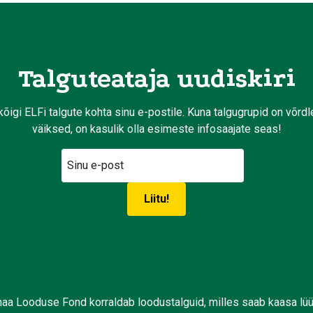
Talguteataja uudiskiri
kõigi ELFi talgute kohta sinu e-postile. Kuna talgugrupid on võrd
väiksed, on kasulik olla esimeste infosaajate seas!
aa Looduse Fond korraldab loodustalguid, milles saab kaasa lü