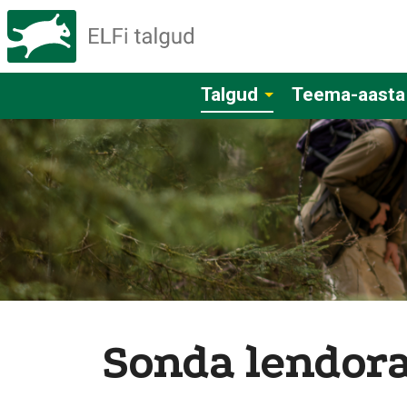
Talgud
Teema-aasta
Sonda lendor