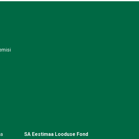
lemisi
üa
SA Eestimaa Looduse Fond