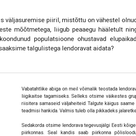
is väljasuremise piiril, mistõttu on vähestel ol
este mõõtmetega, liigub peaaegu hääletult nin
oondunud populatsioone ohustavad elupaikade 
 saaksime talgulistega lendoravat aidata?
Vabatahtlike abiga on meil võimalik teostada lendora
liigikaitse tagamiseks. Selleks otsime väikestes gr
riisitera sarnaseid väljaheiteid. Talgute käigus saam
teadmisi hankida. Valmis tuleb olla pikkadeks jalaret
Sedakorda otsime lendorava tegevusjälgi Eesti kõige
piirkonnas. Seal kandis saab piirkonna põlisloodu