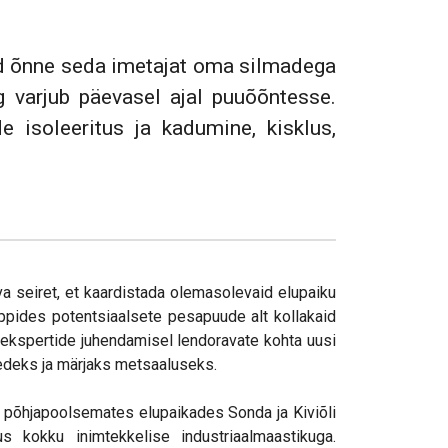
nud õnne seda imetajat oma silmadega
g varjub päevasel ajal puuõõntesse.
isoleeritus ja kadumine, kisklus,
va seiret, et kaardistada olemasolevaid elupaiku
uppides potentsiaalsete pesapuude alt kollakaid
e ekspertide juhendamisel lendoravate kohta uusi
kedeks ja märjaks metsaaluseks.
 põhjapoolsemates elupaikades Sonda ja Kiviõli
s kokku inimtekkelise industriaalmaastikuga.