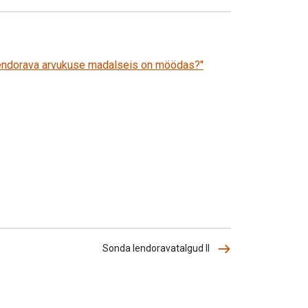
lendorava arvukuse madalseis on möödas?"
Sonda lendoravatalgud II