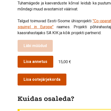
Tuhamägede ja kaevanduste kõrval leidub ka puutum
mõndagi muud avastamist väärivat.
Talgud toimuvad Eesti-Soome ühisprojekti
"Co-operat
squirrel in Europe"
raames. Projekti põhirahast
kaasrahastajaks SA KIK ja kõik projekti partnerid.
Läbi müüdud
Lisa annetus
15,00 €
Lisa ootejärjekorda
Kuidas osaleda?