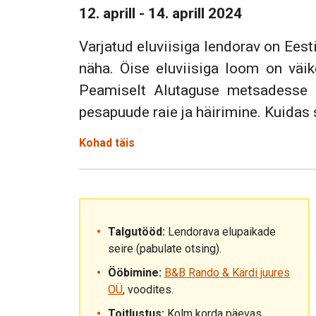
12. aprill - 14. aprill 2024
Varjatud eluviisiga lendorav on Eest
näha. Öise eluviisiga loom on väik
Peamiselt Alutaguse metsadesse k
pesapuude raie ja häirimine. Kuidas
Kohad täis
Talgutööd:
Lendorava elupaikade
seire (pabulate otsing).
Ööbimine:
B&B Rando & Kärdi juures
OÜ
, voodites.
Toitlustus:
Kolm korda päevas.