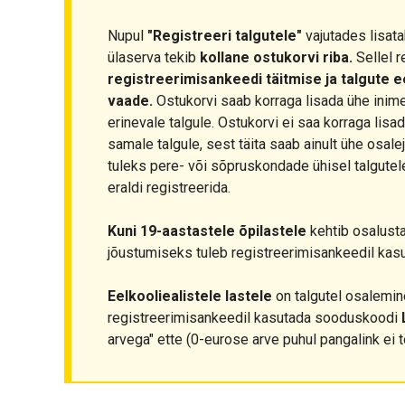
Nupul
"Registreeri talgutele"
vajutades lisata
ülaserva tekib
kollane ostukorvi riba.
Sellel r
registreerimisankeedi täitmise ja talgute 
vaade.
Ostukorvi saab korraga lisada ühe inim
erinevale talgule. Ostukorvi ei saa korraga lis
samale talgule, sest täita saab ainult ühe osale
tuleks pere- või sõpruskondade ühisel talgutel
eraldi registreerida.
Kuni 19-aastastele õpilastele
kehtib osalust
jõustumiseks tuleb registreerimisankeedil ka
Eelkooliealistele lastele
on talgutel osalemine
registreerimisankeedil kasutada sooduskoodi
arvega" ette (0-eurose arve puhul pangalink ei t