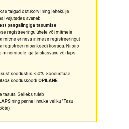
kse talgud ostukorvi ning lehekülje
eal vajutades avaneb
eest pangalingiga tasumise
ese registreeringu ühele või mitmele
ada mitme erineva inimese registreeringut
ja registreerimisankeedi korraga. Niisiis
e minemisele iga täiskasvanu või laps
asust soodustus -50%. Soodustuse
sutada sooduskoodi
OPILANE
.
 tasuta. Selleks tuleb
LAPS
ning panna linnuke valiku "Tasu
ööta).