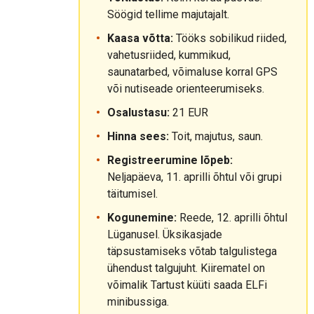
Söögid tellime majutajalt.
Kaasa võtta:
Tööks sobilikud riided,
vahetusriided, kummikud,
saunatarbed, võimaluse korral GPS
või nutiseade orienteerumiseks.
Osalustasu:
21 EUR
Hinna sees:
Toit, majutus, saun.
Registreerumine lõpeb:
Neljapäeva, 11. aprilli õhtul või grupi
täitumisel.
Kogunemine:
Reede, 12. aprilli õhtul
Lüganusel. Üksikasjade
täpsustamiseks võtab talgulistega
ühendust talgujuht. Kiirematel on
võimalik Tartust küüti saada ELFi
minibussiga.