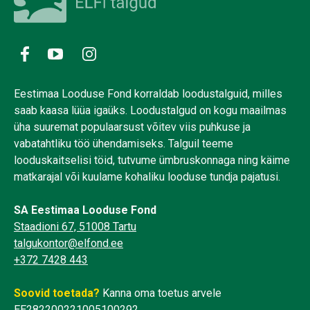
Eestimaa Looduse Fond korraldab loodustalguid, milles
saab kaasa lüüa igaüks. Loodustalgud on kogu maailmas
üha suuremat populaarsust võitev viis puhkuse ja
vabatahtliku töö ühendamiseks. Talguil teeme
looduskaitselisi töid, tutvume ümbruskonnaga ning käime
matkarajal või kuulame kohaliku looduse tundja pajatusi.
SA Eestimaa Looduse Fond
Staadioni 67, 51008 Tartu
talgukontor@elfond.ee
+372 7428 443
Soovid toetada?
Kanna oma toetus arvele
EE282200221005100292