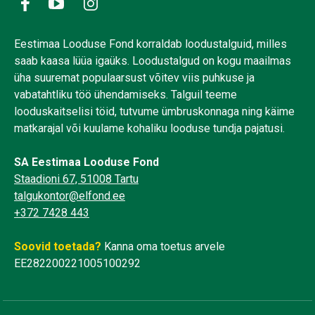
Eestimaa Looduse Fond korraldab loodustalguid, milles
saab kaasa lüüa igaüks. Loodustalgud on kogu maailmas
üha suuremat populaarsust võitev viis puhkuse ja
vabatahtliku töö ühendamiseks. Talguil teeme
looduskaitselisi töid, tutvume ümbruskonnaga ning käime
matkarajal või kuulame kohaliku looduse tundja pajatusi.
SA Eestimaa Looduse Fond
Staadioni 67, 51008 Tartu
talgukontor@elfond.ee
+372 7428 443
Soovid toetada?
Kanna oma toetus arvele
EE282200221005100292