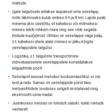
märkida.
Igale talgulisele antakse laupäeval oma seirelapp,
mille läbimiseks kulub umbes 6 h ja 8 km. Lapile peab
minema üksi seetõttu, et kahekesi või mitmekesi
minnes tekib rohkem müra ning see võib segada
lindude kuul(a)mist. Ühtlasi on seirelappe väga palju,
s.t. kahekesi ühele alale minnes ei jätku kõigile
seirelappidele talgulisi.
Logistika, s.t. talguliste transportimine
individuaalsetele seirelappidele korraldatakse
talgujuhtide poolt.
Seirelapid asuvad metsikul loodusmaastikul: ei ole
teid ja radu. Samas on seirelappide piirid tänu
metsasihtidele looduses selgelt eristatavad ning
eksimisoht üsna madal.
Juunikuises metsas on tohutult sääski: tuleb riietuda
vastavalt.