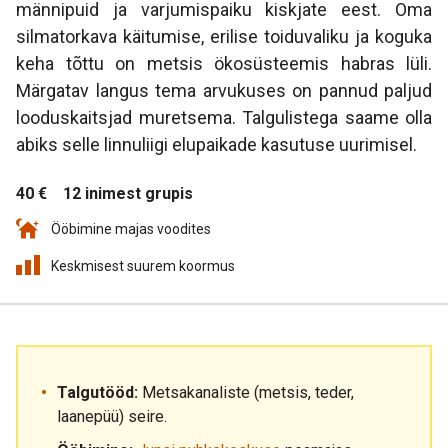
männipuid ja varjumispaiku kiskjate eest. Oma
silmatorkava käitumise, erilise toiduvaliku ja koguka
keha tõttu on metsis ökosüsteemis habras lüli.
Märgatav langus tema arvukuses on pannud paljud
looduskaitsjad muretsema. Talgulistega saame olla
abiks selle linnuliigi elupaikade kasutuse uurimisel.
40 €
12 inimest grupis
Ööbimine majas voodites
Keskmisest suurem koormus
Talgutööd:
Metsakanaliste (metsis, teder,
laanepüü) seire.