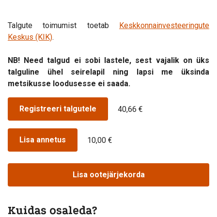
Talgute toimumist toetab
Keskkonnainvesteeringute
Keskus (KIK)
.
NB! Need talgud ei sobi lastele, sest vajalik on üks
talguline ühel seirelapil ning lapsi me üksinda
metsikusse loodusesse ei saada.
Registreeri talgutele
40,66 €
Lisa annetus
10,00 €
Lisa ootejärjekorda
Kuidas osaleda?