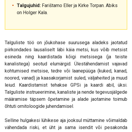
Talgujuhid:
Farištamo Eller ja Kirke Torpan. Abiks
on Holger Kala.
Talguliste töö on jõukohase suurusega aladeks jaotatud
piirkondades lausaliselt läbi käia metsi, kus võib metsist
esineda ning kaardistada kõigi metsisega (ja teiste
kanalistega) seotud elumärgid. Ülestähendamist vajavad
kohtumised metsise, tedre või laanepüüga (kuked, kanad,
noored, vanad) ja kaasakorjamist suled, väljaheited ja muud
leiud. Kaardistamist tehakse GPSi ja kaardi abil, üksi.
Talguliste instrueerimine, kanaliste ja nende tegevusjälgede
määramise täpsem õpetamine ja alade jaotamine toimub
õhtuti ornitoloogide juhendamisel.
Selline hulgakesi lühikese aja jooksul müttamine võimaldab
vähendada riski, et üht ja sama isendit või pesakonda