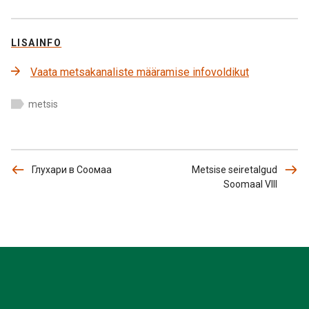
LISAINFO
Vaata metsakanaliste määramise infovoldikut
metsis
Глухари в Соомаа
Metsise seiretalgud
Soomaal VIII