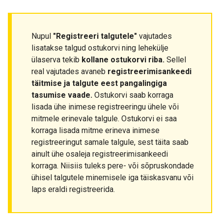
Nupul
"Registreeri talgutele"
vajutades
lisatakse talgud ostukorvi ning lehekülje
ülaserva tekib
kollane ostukorvi riba.
Sellel
real vajutades avaneb
registreerimisankeedi
täitmise ja talgute eest pangalingiga
tasumise vaade.
Ostukorvi saab korraga
lisada ühe inimese registreeringu ühele või
mitmele erinevale talgule. Ostukorvi ei saa
korraga lisada mitme erineva inimese
registreeringut samale talgule, sest täita saab
ainult ühe osaleja registreerimisankeedi
korraga. Niisiis tuleks pere- või sõpruskondade
ühisel talgutele minemisele iga täiskasvanu või
laps eraldi registreerida.