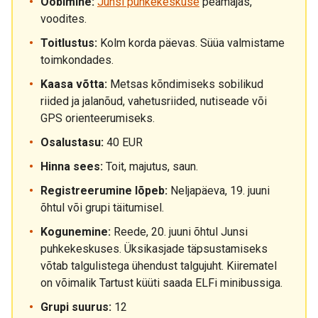
Ööbimine:
Junsi puhkekeskuse
peamajas,
voodites.
Toitlustus:
Kolm korda päevas. Süüa valmistame
toimkondades.
Kaasa võtta:
Metsas kõndimiseks sobilikud
riided ja jalanõud, vahetusriided, nutiseade või
GPS orienteerumiseks.
Osalustasu:
40 EUR
Hinna sees:
Toit, majutus, saun.
Registreerumine lõpeb:
Neljapäeva, 19. juuni
õhtul või grupi täitumisel.
Kogunemine:
Reede, 20. juuni õhtul Junsi
puhkekeskuses. Üksikasjade täpsustamiseks
võtab talgulistega ühendust talgujuht. Kiirematel
on võimalik Tartust küüti saada ELFi minibussiga.
Grupi suurus:
12