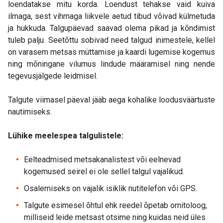
loendatakse mitu korda. Loendust tehakse vaid kuiva
ilmaga, sest vihmaga liikvele aetud tibud võivad külmetuda
ja hukkuda. Talgupäevad saavad olema pikad ja kõndimist
tuleb palju. Seetõttu sobivad need talgud inimestele, kellel
on varasem metsas müttamise ja kaardi lugemise kogemus
ning mõningane vilumus lindude määramisel ning nende
tegevusjälgede leidmisel.
Talgute viimasel päeval jääb aega kohalike loodusväärtuste
nautimiseks.
Lühike meelespea talgulistele:
Eelteadmised metsakanalistest või eelnevad
kogemused seirel ei ole sellel talgul vajalikud.
Osalemiseks on vajalik isiklik nutitelefon või GPS.
Talgute esimesel õhtul ehk reedel õpetab ornitoloog,
milliseid leide metsast otsime ning kuidas neid üles