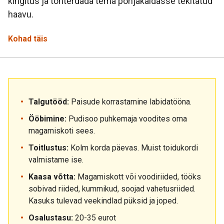
kingitus ja tohterdada tema põhjakaldasse tekitatud
haavu.
Kohad täis
Talgutööd:
Paisude korrastamine labidatööna.
Ööbimine:
Pudisoo puhkemaja voodites oma
magamiskoti sees.
Toitlustus:
Kolm korda päevas. Muist toidukordi
valmistame ise.
Kaasa võtta:
Magamiskott või voodiriided, tööks
sobivad riided, kummikud, soojad vahetusriided.
Kasuks tulevad veekindlad püksid ja joped.
Osalustasu:
20-35 eurot