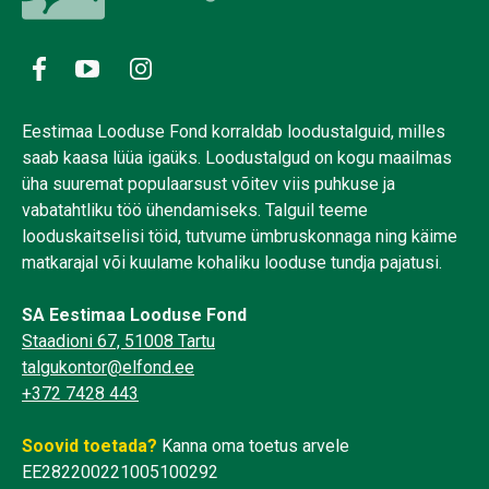
Eestimaa Looduse Fond korraldab loodustalguid, milles
saab kaasa lüüa igaüks. Loodustalgud on kogu maailmas
üha suuremat populaarsust võitev viis puhkuse ja
vabatahtliku töö ühendamiseks. Talguil teeme
looduskaitselisi töid, tutvume ümbruskonnaga ning käime
matkarajal või kuulame kohaliku looduse tundja pajatusi.
SA Eestimaa Looduse Fond
Staadioni 67, 51008 Tartu
talgukontor@elfond.ee
+372 7428 443
Soovid toetada?
Kanna oma toetus arvele
EE282200221005100292