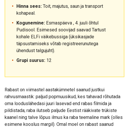
Hinna sees:
Toit, majutus, saun ja transport
kohapeal.
Kogunemine:
Esmaspäeva , 4. juuli õhtul
Pudisool. Esimesed soovijad saavad Tartust
kohale ELFi väikebussiga (üksikasjade
täpsustamiseks võtab registreerunutega
ühendust talgujuht).
Grupi suurus:
12
Rabast on viimastel aastakümnetel saanud justkui
rahvusmaastik: paljud popmuusikud, kes tahavad rõhutada
oma looduslähedasi juuri lasevad end rabas filmida ja
pildistada; raba ilutseb paljude Eestist rääkivate trükiste
kaanel ning talve lõpus ilmus ka raba teemaline mark (olles
esimene kooslus margil). Omal moel on rabast saanud