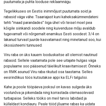
puutumata ja puhta looduse reklaamnägu.
Tegelikkuses on Eestis inimmõjust puutumata soid ja
rabasid väga vähe. Tsaariajast kuni kaheksakümnendateni
tehti "maad parandades" liiga ühel või teisel moel pea
kõigile siinkandi soodele ning kuivenduse mõju avaldub
tugevamalt või nõrgemalt enamikus Eesti soodest. 3/4 on
lakanud turvast juurde kasvatamast ning minetanud soo, kui
ökosüsteemi tunnused.
Viru raba on üks kauem looduskaitse all olemist nautinud
rabasid. Sellele vaatamata pole see uitajate hulgas väga
populaarne soo pääsenud täielikult kraavitamisest. Õnneks
on RMK asunud Viru raba rikutud osa taastama. Selles
eesrindlikus töös kutsutakse appi ka ELFi talgulisi.
Kahe ja poole tööpäeva jooksul on kavas sulgeda üks
voolunõva ja pikendada ning korrastada olemasolevaid
turbapaise. Selleks tööks on meil tarvis labidaid ja
küllaldast kondiauru. Peale tööd jõuame rabas ka uidata