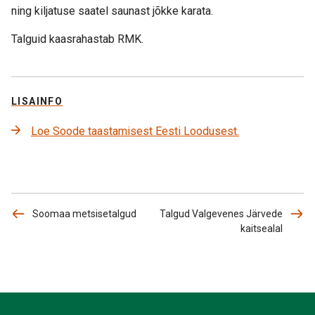
ning kiljatuse saatel saunast jõkke karata.
Talguid kaasrahastab RMK.
LISAINFO
Loe Soode taastamisest Eesti Loodusest.
Soomaa metsisetalgud
Talgud Valgevenes Järvede
kaitsealal