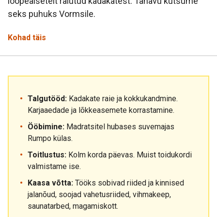
loopealsetelt raiutud kadakatest. Tänavu kutsume
seks puhuks Vormsile.
Kohad täis
Talgutööd:
Kadakate raie ja kokkukandmine.
Karjaaedade ja lõkkeasemete korrastamine.
Ööbimine:
Madratsitel hubases suvemajas
Rumpo külas.
Toitlustus:
Kolm korda päevas. Muist toidukordi
valmistame ise.
Kaasa võtta:
Tööks sobivad riided ja kinnised
jalanõud, soojad vahetusriided, vihmakeep,
saunatarbed, magamiskott.