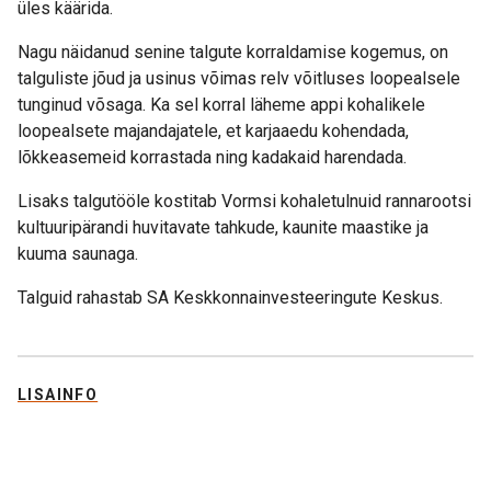
üles käärida.
Nagu näidanud senine talgute korraldamise kogemus, on
talguliste jõud ja usinus võimas relv võitluses loopealsele
tunginud võsaga. Ka sel korral läheme appi kohalikele
loopealsete majandajatele, et karjaaedu kohendada,
lõkkeasemeid korrastada ning kadakaid harendada.
Lisaks talgutööle kostitab Vormsi kohaletulnuid rannarootsi
kultuuripärandi huvitavate tahkude, kaunite maastike ja
kuuma saunaga.
Talguid rahastab SA Keskkonnainvesteeringute Keskus.
LISAINFO