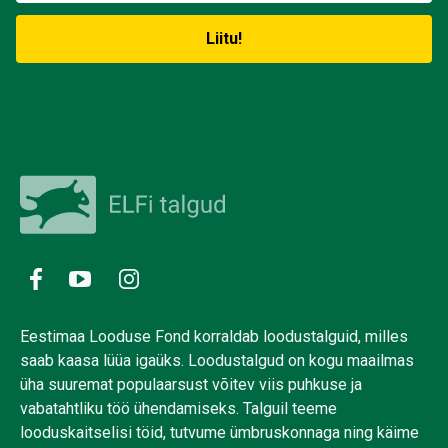
Eestimaa Looduse Fond korraldab loodustalguid, milles
saab kaasa lüüa igaüks. Loodustalgud on kogu maailmas
üha suuremat populaarsust võitev viis puhkuse ja
vabatahtliku töö ühendamiseks. Talguil teeme
looduskaitselisi töid, tutvume ümbruskonnaga ning käime