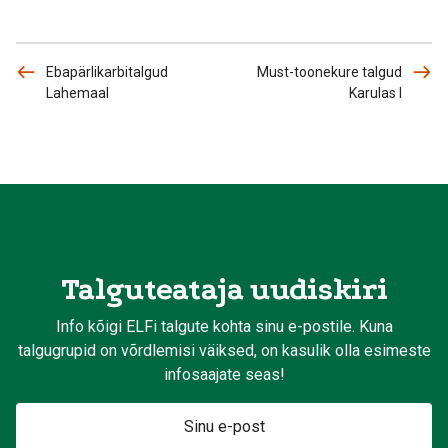
Ebapärlikarbitalgud
Must-toonekure talgud
Lahemaal
Karulas I
Talguteataja uudiskiri
Info kõigi ELFi talgute kohta sinu e-postile. Kuna
talgugrupid on võrdlemisi väiksed, on kasulik olla esimeste
infosaajate seas!