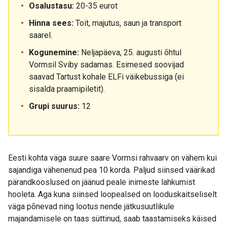
Osalustasu:
20-35 eurot
Hinna sees:
Toit, majutus, saun ja transport
saarel.
Kogunemine:
Neljapäeva, 25. augusti õhtul
Vormsil Sviby sadamas. Esimesed soovijad
saavad Tartust kohale ELFi väikebussiga (ei
sisalda praamipiletit).
Grupi suurus:
12
Eesti kohta väga suure saare Vormsi rahvaarv on vähem kui
sajandiga vähenenud pea 10 korda. Paljud siinsed väärikad
pärandkooslused on jäänud peale inimeste lahkumist
hooleta. Aga kuna siinsed loopealsed on looduskaitseliselt
väga põnevad ning lootus nende jätkusuutlikule
majandamisele on taas süttinud, saab taastamiseks käised