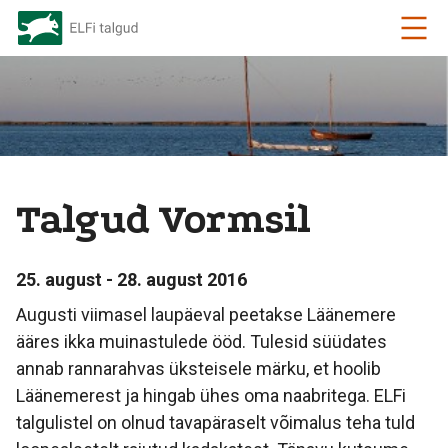
Talgud Vormsil
25. august - 28. august 2016
Augusti viimasel laupäeval peetakse Läänemere
ääres ikka muinastulede ööd. Tulesid süüdates
annab rannarahvas üksteisele märku, et hoolib
Läänemerest ja hingab ühes oma naabritega. ELFi
talgulistel on olnud tavapäraselt võimalus teha tuld