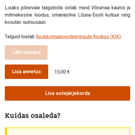
Lisaks põnevale talgutööle ootab meid Võrumaa kaunis ja
mitmekesine loodus, omanäoline Lõuna-Eesti kultuur ning
kosutav suitsusaun.
Talguid toetab
Keskkonnainvesteeringute Keskus (KIK)
.
Läbi müüdud
Lisa annetus
15,00 €
Lisa ootejärjekorda
Kuidas osaleda?