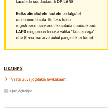
kasutada sooduskoodi
OPILANE
.
Eelkooliealistele lastele
on talgutel
osalemine tasuta. Selleks tuleb
registreerimisankeedil kasutada sooduskoodi
LAPS
ning panna linnuke valiku "Tasu arvega"
ette (0-eurose arve puhul pangalink ei tööta).
LISAINFO
Vaata ujuva jõgitakja levikukaarti
ujuv jõgitakjas