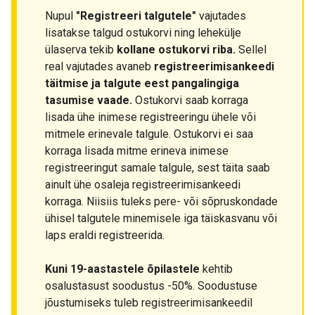
Nupul
"Registreeri talgutele"
vajutades
lisatakse talgud ostukorvi ning lehekülje
ülaserva tekib
kollane ostukorvi riba.
Sellel
real vajutades avaneb
registreerimisankeedi
täitmise ja talgute eest pangalingiga
tasumise vaade.
Ostukorvi saab korraga
lisada ühe inimese registreeringu ühele või
mitmele erinevale talgule. Ostukorvi ei saa
korraga lisada mitme erineva inimese
registreeringut samale talgule, sest täita saab
ainult ühe osaleja registreerimisankeedi
korraga. Niisiis tuleks pere- või sõpruskondade
ühisel talgutele minemisele iga täiskasvanu või
laps eraldi registreerida.
Kuni 19-aastastele õpilastele
kehtib
osalustasust soodustus -50%. Soodustuse
jõustumiseks tuleb registreerimisankeedil