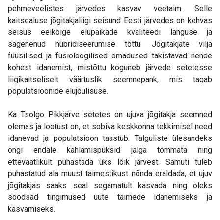
pehmeveelistes järvedes kasvav veetaim. Selle
kaitsealuse jõgitakjaliigi seisund Eesti järvedes on kehvas
seisus eelkõige elupaikade kvaliteedi languse ja
sagenenud hübridiseerumise tõttu. Jõgitakjate vilja
füüsilised ja füsioloogilised omadused takistavad nende
kohest idanemist, mistõttu koguneb järvede setetesse
liigikaitseliselt väärtuslik seemnepank, mis tagab
populatsioonide elujõulisuse.
Ka Tsolgo Pikkjärve setetes on ujuva jõgitakja seemned
olemas ja lootust on, et sobiva keskkonna tekkimisel need
idanevad ja populatsioon taastub. Talguliste ülesandeks
ongi endale kahlamispüksid jalga tõmmata ning
ettevaatlikult puhastada üks lõik järvest. Samuti tuleb
puhastatud ala muust taimestikust nõnda eraldada, et ujuv
jõgitakjas saaks seal segamatult kasvada ning oleks
soodsad tingimused uute taimede idanemiseks ja
kasvamiseks.