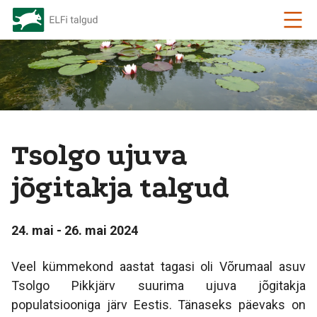
Tsolgo ujuva
jõgitakja talgud
24. mai - 26. mai 2024
Veel kümmekond aastat tagasi oli Võrumaal asuv
Tsolgo Pikkjärv suurima ujuva jõgitakja
populatsiooniga järv Eestis. Tänaseks päevaks on