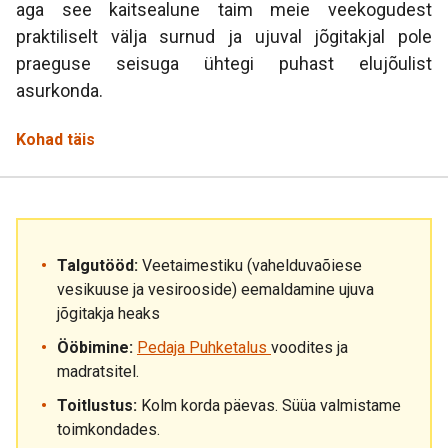
aga see kaitsealune taim meie veekogudest
praktiliselt välja surnud ja ujuval jõgitakjal pole
praeguse seisuga ühtegi puhast elujõulist
asurkonda.
Kohad täis
Talgutööd:
Veetaimestiku (vahelduvaõiese
vesikuuse ja vesirooside) eemaldamine ujuva
jõgitakja heaks
Ööbimine:
Pedaja Puhketalus
voodites ja
madratsitel.
Toitlustus:
Kolm korda päevas. Süüa valmistame
toimkondades.