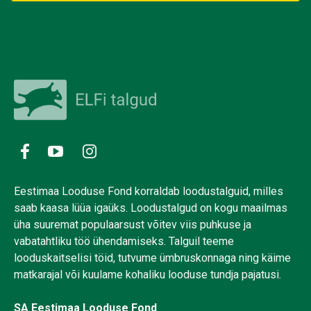
Eestimaa Looduse Fond korraldab loodustalguid, milles
saab kaasa lüüa igaüks. Loodustalgud on kogu maailmas
üha suuremat populaarsust võitev viis puhkuse ja
vabatahtliku töö ühendamiseks. Talguil teeme
looduskaitselisi töid, tutvume ümbruskonnaga ning käime
matkarajal või kuulame kohaliku looduse tundja pajatusi.
SA Eestimaa Looduse Fond