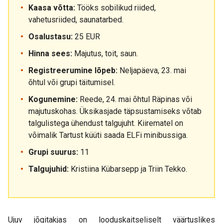
Kaasa võtta:
Tööks sobilikud riided,
vahetusriided, saunatarbed.
Osalustasu:
25 EUR
Hinna sees:
Majutus, toit, saun.
Registreerumine lõpeb:
Neljapäeva, 23. mai
õhtul või grupi täitumisel.
Kogunemine:
Reede, 24. mai õhtul Räpinas või
majutuskohas. Üksikasjade täpsustamiseks võtab
talgulistega ühendust talgujuht. Kiirematel on
võimalik Tartust küüti saada ELFi minibussiga.
Grupi suurus:
11
Talgujuhid:
Kristiina Kübarsepp ja Triin Tekko.
Ujuv jõgitakjas on looduskaitseliselt väärtuslikes