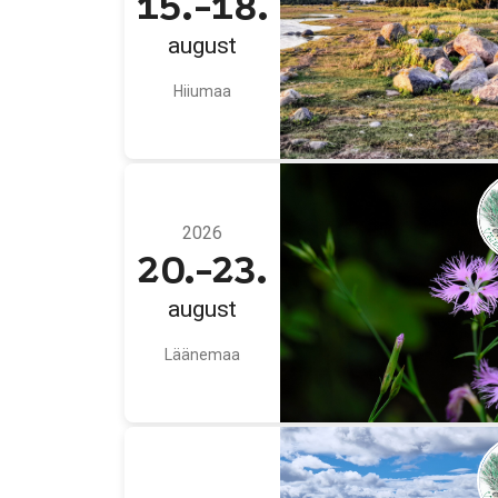
15.-18.
august
Hiiumaa
2026
20.-23.
august
Läänemaa