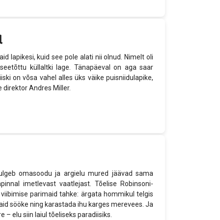
d
apikesi, kuid see pole alati nii olnud. Nimelt oli
seetõttu küllaltki lage. Tänapäeval on aga saar
ki on võsa vahel alles üks väike puisniidulapike,
 direktor Andres Miller.
kulgeb omasoodu ja argielu mured jäävad sama
nnal imetlevast vaatlejast. Tõelise Robinsoni-
 viibimise parimaid tahke: ärgata hommikul telgis
vaid sööke ning karastada ihu karges merevees. Ja
– elu siin laiul tõeliseks paradiisiks.