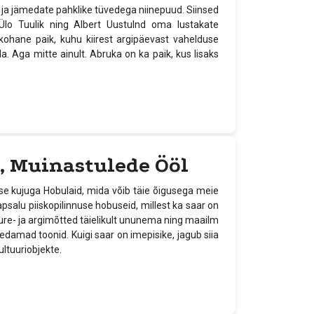
a jämedate pahklike tüvedega niinepuud. Siinsed
 Ülo Tuulik ning Albert Uustulnd oma lustakate
ohane paik, kuhu kiirest argipäevast vahelduse
 Aga mitte ainult. Abruka on ka paik, kus lisaks
, Muinastulede Ööl
e kujuga Hobulaid, mida võib täie õigusega meie
psalu piiskopilinnuse hobuseid, millest ka saar on
re- ja argimõtted täielikult ununema ning maailm
eledamad toonid. Kuigi saar on imepisike, jagub siia
ltuuriobjekte.