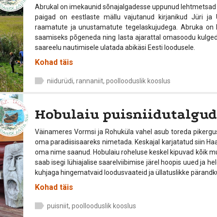
Abrukal on imekaunid sõnajalgadesse uppunud lehtmetsad j
paigad on eestlaste mällu vajutanud kirjanikud Jüri ja
raamatute ja unustamatute tegelaskujudega. Abruka on k
saamiseks põgeneda ning lasta ajarattal omasoodu kulgeda.
saareelu nautimisele ulatada abikäsi Eesti loodusele.
Kohad täis
niidurüdi, rannaniit, poollooduslik kooslus
Hobulaiu puisniidutalgud
Väinameres Vormsi ja Rohuküla vahel asub toreda pikergus
oma paradiisisaareks nimetada. Keskajal karjatatud siin Haa
oma nime saanud. Hobulaiu roheluse keskel kipuvad kõik mu
saab isegi lühiajalise saarelviibimise järel hoopis uued ja h
kuhjaga hingematvaid loodusvaateid ja üllatuslikke pärandku
Kohad täis
puisniit, poollooduslik kooslus