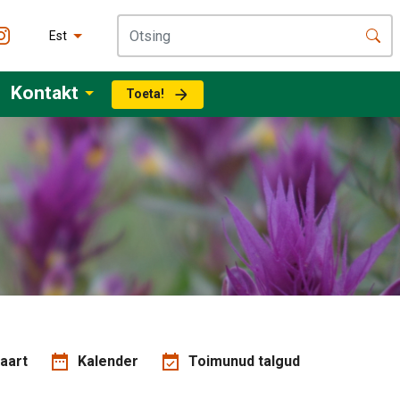
Est
Kontakt
Toeta!
aart
Kalender
Toimunud talgud