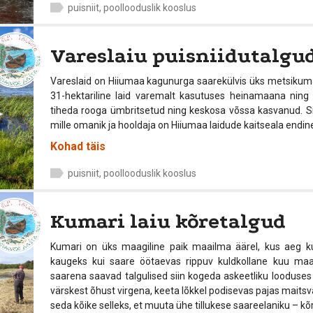
puisniit, poollooduslik kooslus
Vareslaiu puisniidutalgu
Vareslaid on Hiiumaa kagunurga saarekülvis üks metsikumaid l
31-hektariline laid varemalt kasutuses heinamaana ning 
tiheda rooga ümbritsetud ning keskosa võssa kasvanud. Siis
mille omanik ja hooldaja on Hiiumaa laidude kaitseala endine
Kohad täis
puisniit, poollooduslik kooslus
Kumari laiu kõretalgud
Kumari on üks maagiline paik maailma äärel, kus aeg 
kaugeks kui saare öötaevas rippuv kuldkollane kuu maapi
saarena saavad talgulised siin kogeda askeetliku looduses
värskest õhust virgena, keeta lõkkel podisevas pajas maits
seda kõike selleks, et muuta ühe tillukese saareelaniku – kõre 