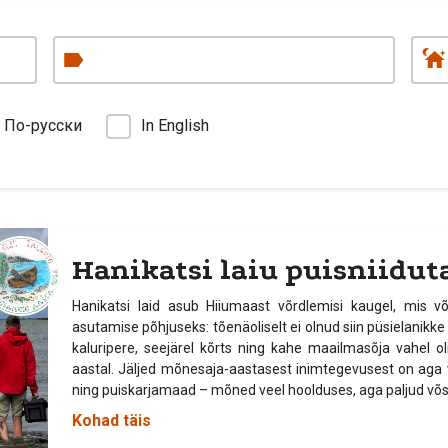
По-русски
In English
Hanikatsi laiu puisniidut
Hanikatsi laid asub Hiiumaast võrdlemisi kaugel, mis võib
asutamise põhjuseks: tõenäoliselt ei olnud siin püsielanikke
kaluripere, seejärel kõrts ning kahe maailmasõja vahel ol
aastal. Jäljed mõnesaja-aastasest inimtegevusest on aga ve
ning puiskarjamaad – mõned veel hoolduses, aga paljud võ
Kohad täis