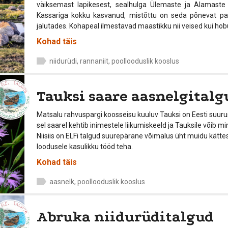
väiksemast lapikesest, sealhulga Ülemaste ja Alamaste 
Kassariga kokku kasvanud, mistõttu on seda põnevat pa
jalutades. Kohapeal ilmestavad maastikku nii veised kui ho
Kohad täis
niidurüdi, rannaniit, poollooduslik kooslus
Tauksi saare aasnelgitalg
Matsalu rahvuspargi koosseisu kuuluv Tauksi on Eesti suurus
sel saarel kehtib inimestele liikumiskeeld ja Tauksile võib m
Niisiis on ELFi talgud suurepärane võimalus üht muidu kät
loodusele kasulikku tööd teha.
Kohad täis
aasnelk, poollooduslik kooslus
Abruka niidurüditalgud