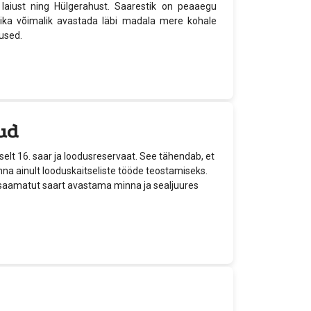
laiust ning Hülgerahust. Saarestik on peaaegu
ika võimalik avastada läbi madala mere kohale
bused.
ud
elt 16. saar ja loodusreservaat. See tähendab, et
inna ainult looduskaitseliste tööde teostamiseks.
tesaamatut saart avastama minna ja sealjuures