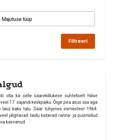
Filtreeri
algud
 olla ka selle saarekillukese suhteliselt hilise
 veel 17. sajandi keskpaiku. Õige pea asus siia aga
i laiul kaks talu. Saar tühjenes inimestest 1964.
el jälgitavad: laidu katavad ranna- ja puisniidud
ssa kasvanud.