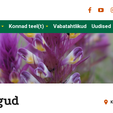
Konnad teel(t)
Vabatahtlikud
Uudised
gud
K