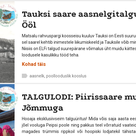
Tauksi saare aasnelgitalg
Ööl
Matsalu rahvuspargi koosseisu kuuluv Tauksi on Eesti suurus
sel saarel kehtib inimestele liikumiskeeld ja Tauksile võib m
Niisiis on ELFi talgud suurepärane võimalus üht muidu kät
loodusele kasulikku tööd teha.
Kohad täis
aasnelk, poollooduslik kooslus
TALGULODI: Piirissaare 
Jõmmuga
Hooaja eksklusiivseim talguüritus! Mida võis saja aasta ee
jõel vooluga Peipsi poole ning pakkus teel võrratuid vaateid
magades trümmis rippkoil või hoopiski lodjatekil tähist