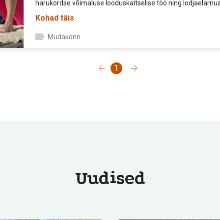
harukordse võimaluse looduskaitselise töö ning lodjaelam
Kohad täis
Mudakonn
1
Uudised