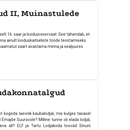
ud II, Muinastulede
elt 16. saar ja loodusreservaat. See tähendab, et
inna ainult looduskaitseliste tööde teostamiseks.
tesaamatut saart avastama minna ja sealjuures
mudakonnatalgud
st kogeda laevnik kaubalodjal, mis kulges tasasel
 Emajõe Suursoole? Milline tunne oli elada lodjal,
aeva all? ELF ja Tartu Lodjakoda toovad Sinuni