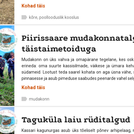
Kohad täis
kõre, poollooduslik kooslus
Piirissaare mudakonnatal
täistaimetoiduga
Mudakonn on üks vahva ja omapärane tegelane, kes oskab 
erineda: oma suurte kassisilmade, väikese ja ümara keh
südameid. Lootust teda saarel kohata on aga üsna vähe,
pinnasesse ja asub pimeduse saabudes peenarde vahel selgr
Kohad täis
mudakonn
Taguküla laiu rüditalgud
Kassari kagunurgas asub üks tõeliselt põnev arhipelaag,