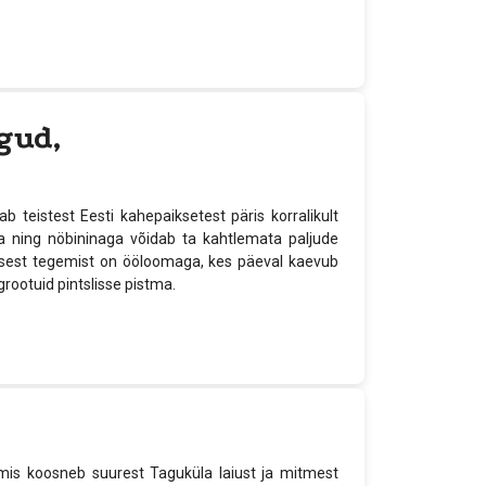
gud,
teistest Eesti kahepaiksetest päris korralikult
a ning nöbininaga võidab ta kahtlemata paljude
 sest tegemist on ööloomaga, kes päeval kaevub
ootuid pintslisse pistma.
 mis koosneb suurest Taguküla laiust ja mitmest