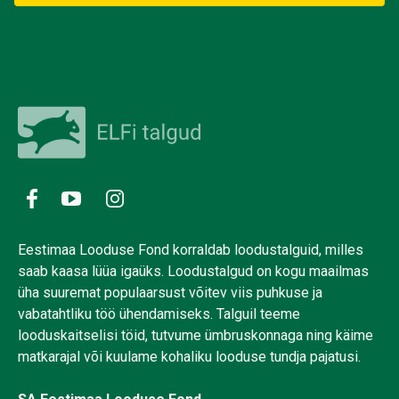
Eestimaa Looduse Fond korraldab loodustalguid, milles
saab kaasa lüüa igaüks. Loodustalgud on kogu maailmas
üha suuremat populaarsust võitev viis puhkuse ja
vabatahtliku töö ühendamiseks. Talguil teeme
looduskaitselisi töid, tutvume ümbruskonnaga ning käime
matkarajal või kuulame kohaliku looduse tundja pajatusi.